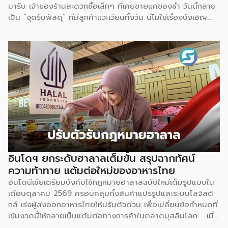
มารับ เจ้าของร้านสะดวกซื้อเล็กๆ ที่เคยขายแค่ของชำ วันนี้กลาย
เป็นรองเพียงเยอรมนีที่มีสัดส่วนร้อยละ 12.1 เท่านั้น […]
เป็น “จุดรับพัสดุ” ที่มีลูกค้าแวะเวียนทั้งวัน นี่ไม่ใช่เรื่องบังเอิญ
แต่คือผลพวงตรงจากพฤติกรรมผู้บริโภคยุคใหม่ที่เปลี่ยนไปอย่าง
สิ้นเชิง สิ่งนี้กำลังเป็นเทรนด์ที่พฤติกรรมผู้บริโภคได้
เปลี่ยนแปลงไปจากเดิม ด้วยความสะดวกสบายของเทคโนโลยี
ทำให้มีช่องทางการซื้อสินค้าผ่านออนไลน์เข้ามาเป็นตัวเลือกในการ
สั่งซื้อสินค้าในยุคปัจจุบัน โดยตลาดอีคอมเมิร์ซไทยปี 2569 คาด
ว่าจะมีมูลค่าราว 1.15 ล้านล้านบาท เติบโตประมาณ 7% จากปี
ก่อนหน้า และคิดเป็นสัดส่วนใกล้ 30% ของตลาดค้าปลีกทั้งหมด
ตัวเลขนี้สะท้อนว่าการซื้อของออนไลน์ไม่ใช่ทางเลือกรองอีกต่อ
ไป แต่กลายเป็นพฤติกรรมหลักของผู้บริโภคไทย ผลลัพธ์คือ
“จุดรับ-ส่งพัสดุ” กลายเป็นโครงสร้างพื้นฐานเล็กๆ ที่แทรกอยู่ใน
ทุกชุมชน และเป็นธุรกิจที่ความต้องการวิ่งตามหลังพฤติกรรมผู้
บริโภคแบบไม่มีทีท่าจะหยุด จุดที่ทำให้ธุรกิจนี้ต่างจากธุรกิจ
อินโดฯ ยกระดับฮาลาลเต็มขั้น สรุปฉากทัศน์
SME อื่น คือมันไม่จำเป็นต้อง “ทิ้งงานประจำ” มาทำเต็มตัว
ความท้าทาย แต้มต่อใหม่ของอาหารไทย
เจ้าของร้านชำ ร้านซักรีด หรือแม้แต่บ้านที่มีพื้นที่หน้าบ้านว่าง
อินโดนีเซียเตรียมบังคับใช้กฎหมายฮาลาลฉบับใหม่เต็มรูปแบบใน
สามารถเพิ่มบริการรับ-ส่งพัสดุเป็น “ธุรกิจเสริม” ควบคู่กับกิจการ
เดือนตุลาคม 2569 ครอบคลุมทั้งสินค้าแปรรูปและระบบโลจิสติ
เดิมได้ทันที โดยไม่ต้องเปลี่ยนโมเดลธุรกิจทั้งหมด จุดขาย
กส์ เร่งผู้ส่งออกอาหารไทยให้ปรับตัวด่วน เพื่อเปลี่ยนข้อกำหนดที่
ของโมเดลนี้คือการเป็น Cross-traffic Strategy คนที่มารับ-ส่ง
เข้มงวดนี้ให้กลายเป็นแต้มต่อทางการค้าในตลาดมุสลิมโลก เมื่อ
พัสดุ […]
ตลาดมุสลิมที่ใหญ่ที่สุดในโลกอย่างอินโดนีเซีย เริ่มนับถอยหลังสู่