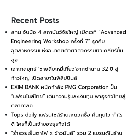
Recent Posts
สทน จับมือ 4 สถาบันวิจัยใหญ่ เปิดเวที “Advanced
Engineering Workshop ครั้งที่ 7” รุกคืบ
อุตสาหกรรมแห่งอนาคตด้วยวิศวกรรมนิวเคลียร์ขั้น
สูง
เจาะกลยุทธ์ ‘ชายสี่บะหมี่เกี๊ยว’จากตำนาน 32 ปี สู่
ก้าวใหญ่ เปิดสาขาในฟิลิปปินส์
EXIM BANK ผนึกกำลัง PMG Corporation ปั้น
“แฟรนไชส์ไทย” เติมความรู้และเงินทุน พาธุรกิจไทยสู่
ตลาดโลก
Tops daily แฟรนไชส์ร้านสะดวกซื้อ คืนทุนไว กำไร
ดี ใครก็เป็นเจ้าของธุรกิจได้
“ร่ำรวยเย็นตาโฟ x ข้าวมันส์” รวม 2 แบรนด์ในร้าน