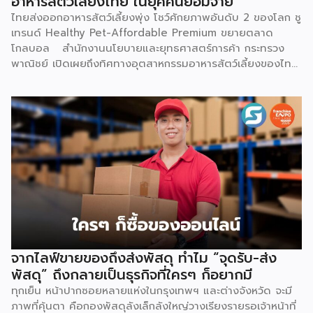
อาหารสัตว์เลี้ยงไทย ในยุคคนยอมจ่าย
ไทยส่งออกอาหารสัตว์เลี้ยงพุ่ง โชว์ศักยภาพอันดับ 2 ของโลก ชู
เทรนด์ Healthy Pet-Affordable Premium ขยายตลาด
โกลบอล สำนักงานนโยบายและยุทธศาสตร์การค้า กระทรวง
พาณิชย์ เปิดเผยถึงทิศทางอุตสาหกรรมอาหารสัตว์เลี้ยงของไทย
ว่า ยังคงมีแนวโน้มขยายตัวอย่างต่อเนื่อง และเป็นหนึ่งในสินค้า
เกษตรแปรรูปมูลค่าสูงที่มีศักยภาพโดดเด่นในตลาดโลก ปัจจัยขับ
เคลื่อนสำคัญมาจากพฤติกรรมผู้บริโภคทั่วโลกที่ให้ความสำคัญกับ
การดูแลสัตว์เลี้ยงเสมือนสมาชิกในครอบครัว (Pet
Humanization) ส่งผลให้ความต้องการอาหารสัตว์เลี้ยงที่มี
คุณภาพ ปลอดภัย มีคุณค่าทางโภชนาการสูง และตอบโจทย์
สุขภาพเฉพาะด้านเพิ่มสูงขึ้นตามไปด้วย ความแข็งแกร่งของ
อุตสาหกรรมนี้สะท้อนผ่านตัวเลขการส่งออกอย่างชัดเจน โดยในปี
2568 ไทยส่งออกอาหารสัตว์เลี้ยงมูลค่ารวมสูงถึง 3,276.26
ล้านเหรียญสหรัฐ (ประมาณ 107,470 ล้านบาท) ขยายตัวร้อยละ
8.15 จากปี 2567 ที่มีมูลค่า 3,029.42 ล้านเหรียญสหรัฐ
(106,391 ล้านบาท) ตัวเลขดังกล่าวตอกย้ำความสามารถของไทย
จากไลฟ์ขายของถึงส่งพัสดุ ทำไม “จุดรับ-ส่ง
ในการรักษาฐานการส่งออกในตลาดโลก แม้จะต้องเผชิญภาวะ
พัสดุ” ถึงกลายเป็นธุรกิจที่ใครๆ ก็อยากมี
เศรษฐกิจโลกชะลอตัวและแรงกดดันด้านค่าครองชีพ ส่งผลให้ในปี
ทุกเย็น หน้าปากซอยหลายแห่งในกรุงเทพฯ และต่างจังหวัด จะมี
2568 ไทยยังคงครองตำแหน่งผู้ส่งออกอาหารสัตว์เลี้ยงอันดับ 2
ภาพที่คุ้นตา คือกองพัสดุลังเล็กลังใหญ่วางเรียงรายรอเจ้าหน้าที่
ของโลก ด้วยสัดส่วนร้อยละ 10.2 ของมูลค่าการส่งออกทั่วโลก