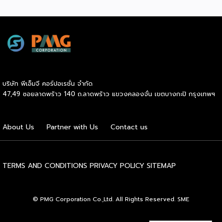
การบังคับใช้กฎหมาย Halal Product Assurance (Law No.
33/2014) อย่างเต็มรูปแบบภายใต้การกำกับของสำนักงานประกัน
ผลิตภัณฑ์ฮาลาล (BPJPH) ในวันที่ 17 ตุลาคม 2569 ยุคสมัย
แห่งการผ่อนผันกำลังจะสิ้นสุดลง ข้อกำหนดใหม่นี้ไม่เพียงแต่
ขยายขอบเขตการรับรองฮาลาลครอบคลุมอาหาร และเครื่องดื่ม
ทุกชนิดที่จำหน่ายในประเทศ แต่ยังรวมไปถึงระบบโลจิสติกส์ฮา
ลาลทั้งห่วงโซ่อุปทาน เรื่องที่เกิดขึ้นถือเป็นการส่งสัญญาณ
บริษัท พีเอ็มจี คอร์ปอเรชั่น จำกัด
เตือนครั้งสำคัญจากกระทรวงพาณิชย์ โดยสำนักงานนโยบายและ
47,49 ซอยลาดพร้าว 140 ถ.ลาดพร้าว แขวงคลองจั่น เขตบางกะปิ กรุงเทพฯ
ยุทธศาสตร์การค้า (สนค.) ที่ระบุว่าผู้ประกอบการส่งออกไทย
จำเป็นต้องเร่งปรับตัวอย่างเข้มข้นและรวดเร็ว เพื่อเปลี่ยนแรง
กดดันจากมาตรการที่เข้มงวดให้กลายเป็นแต้มต่อทางการค้าในเวที
About Us
Partner with Us
Contact us
ระดับโลก อินโดนีเซียจัดเป็นหนึ่งในตลาดส่งออกยุทธศาสตร์ที่
สำคัญของไทย โดยเฉพาะสินค้าในกลุ่มเกษตรกรรมและ
อุตสาหกรรมเกษตรซึ่งคิดเป็นมูลค่ามหาศาลจากมูลค่าการส่งออก
รวม ทว่าข้อกำหนดใหม่นี้กำลังเข้ามาชะลอหรือคัดกรองสินค้า
TERMS AND CONDITIONS
PRIVACY POLICY
SITEMAP
หลายประเภทอย่างละเอียด จุดสำคัญของมาตรการอยู่ที่การ
จำแนกความแตกต่างระหว่าง “กลุ่มสินค้าที่ต้องรับรองฮาลาล”
กับ “กลุ่มสินค้าที่ได้รับการยกเว้น (Halal Positive List)” อย่าง
© PMG Corporation Co.,Ltd. All Rights Reserved. SME
ชัดเจน โดยสินค้าเกษตรปฐมภูมิที่จะได้รับการยกเว้น จะต้องเป็น
สินค้าที่เป็นฮาลาลตามธรรมชาติและไร้สารเจือปนโดยสิ้นเชิง แต่