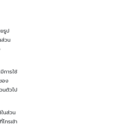
ยรูป
นส่วน
ง
มีการใช้
บของ
่วนตัวไป
ิในส่วน
่โทรเข้า