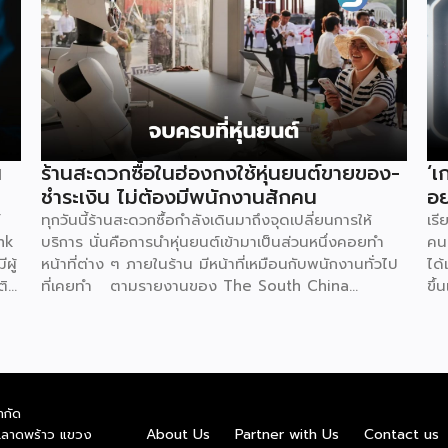
น
ร้านสะดวกซื้อในฮ่องกงใช้หุ่นยนต์ขายของ-
‘เ
ชำระเงิน ไม่ต้องมีพนักงานสักคน
อย
์
ทุกวันนี้ร้านสะดวกซื้อกำลังเดินมาถึงจุดเปลี่ยนการให้
เรี
nk
บริการ นั่นคือการนำหุ่นยนต์เข้ามาเป็นส่วนหนึ่งคอยทำ
คนย
ผู้
หน้าที่ต่าง ๆ ภายในร้าน มีหน้าที่เหมือนกับพนักงานทั่วไป
ได้
ติ
ที่เคยทำ ตามรายงานของ The South China
ขึ้
ชีย
Morning Post ระบุว่าที่ฮ่องกงมีร้านสะดวกซื้อแห่งใหม่
มีผ
ร
เปิดให้บริการ โดยตั้งเป้าจะดึงดูดลูกค้า และเพิ่มความ
เป
่
แปลกใหม่ด้วยการใช้หุ่นยนต์ฮิวมานอยด์เพียงตัวเดียวเป็น
อย่
อน
ผู้ควบคุมทุกอย่าง ซึ่งร้านแห่งนี้ตั้งอยู่ริมน้ำหงฮอม เปิด
อย่
้าง
ให้บริการตลอด 24 ชั่วโมง แน่นอนว่าความพิเศษอยู่ที่
มาก
ำกัด
SME
การบริหารจัดการโดย “Xiao Gai” หุ่นยนต์ที่ถูกสร้างจาก
มา
About Us
Partner with Us
Contact us
.ลาดพร้าว แขวง
บริษัท Galbot ซึ่งเป็นบริษัทด้านปัญญาประดิษฐ์ (AI)
แข็