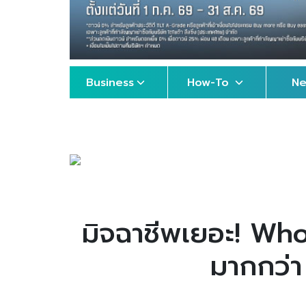
Business
How-To
N
มิจฉาชีพเยอะ! Who
มากกว่า