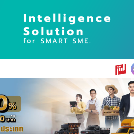
earch
r: