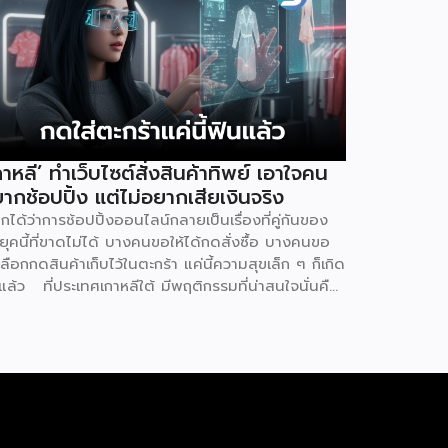
กาหลี’ ทำเว็บไซต์สั่งสินค้าทิพย์ เอาใจคน
ากช้อปปิ้ง แต่ไม่อยากเสียเงินจริง
ยกได้ว่าการช้อปปิ้งออนไลน์กลายเป็นเรื่องที่คู่กันของ
ุคนี้ที่ขาดไม่ได้ บางคนขอให้ได้กดสั่งซื้อ บางคนขอ
เลือกกดสินค้าเก็บไว้ในตะกร้า แค่นี้ความสุขเล็ก ๆ ก็เกิด
นแล้ว ที่ประเทศเกาหลีใต้ มีพฤติกรรมที่น่าสนใจนั่นคือ
ู้คนหันไปใช้เว็บไซต์ที่เรียกว่า ‘dopamine sites’ โดย
็นเว็บไซต์ที่จำลองประสบการณ์การช้อปปิ้งออนไลน์ได้
างสมบูรณ์แบบ ซึ่งผู้ใช้งานไม่ต้องเสียค่าใช้จ่ายแต่
างใด แน่นอนว่าดินแดนกิมจินี้มีการใช้เทคโนโลยีดิจิทัล
ที่สุดในโลก เช่นเดียวกับการช้อปปิ้งออนไลน์ที่พัฒนา
กที่สุดเช่นกัน แม้ว่าตัวเลขการค้าออนไลน์ยังคง
งแกร่ง แต่อีกด้านหนึ่งกลับพบว่ากลุ่มเยาวชนเกาหลีใต้