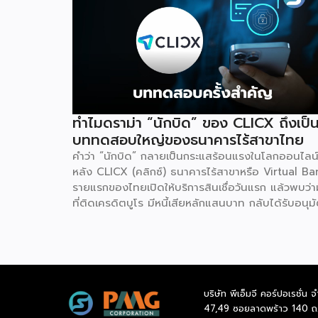
ทำไมดราม่า “นักบิด” ของ CLICX ถึงเป็
บททดสอบใหญ่ของธนาคารไร้สาขาไทย
คำว่า “นักบิด” กลายเป็นกระแสร้อนแรงในโลกออนไลน
หลัง CLICX (คลิกซ์) ธนาคารไร้สาขาหรือ Virtual Ba
รายแรกของไทยเปิดให้บริการสินเชื่อวันแรก แล้วพบว่ามี
ที่ติดเครดิตบูโร มีหนี้เสียหลักแสนบาท กลับได้รับอนุมั
วงเงินกู้ในเวลาไม่กี่นาที จนเกิดการชักชวนกันในกลุ่มโซเ
ลว่าจะ “กู้แล้วไม่จ่าย” สวนทางกับผู้สมัครที่มีประวัติกา
เงินดีบางรายกลับถูกระบบปฏิเสธ เหตุการณ์นี้ไม่ใช่แค
ดราม่าบนโลกออนไลน์เท่านั้น แต่เป็นกรณีศึกษาที่สะท้
ธรรมชาติของโมเดลธุรกิจใหม่ที่กำลังจะเปลี่ยนโครงสร
บริษัท พีเอ็มจี คอร์ปอเรชั่น จ
การเงินไทย นั่นคือ Virtual Bank ซึ่งผู้ประกอบการ 
47,49 ซอยลาดพร้าว 140 ถ
ควรทำความเข้าใจให้ลึกกว่าพาดหัวข่าว เพราะทั้งโอกาส