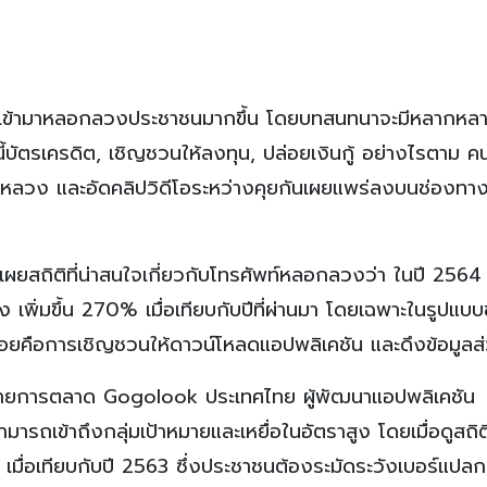
ัพท์เข้ามาหลอกลวงประชาชนมากขึ้น โดยบทสนทนาจะมีหลากหลา
นี้บัตรเครดิต, เชิญชวนให้ลงทุน, ปล่อยเงินกู้ อย่างไรตาม ค
ารหลอกหลวง และอัดคลิปวิดีโอระหว่างคุยกันเผยแพร่ลงบนช่องทา
ยสถิติที่น่าสนใจเกี่ยวกับโทรศัพท์หลอกลวงว่า ในปี 2564 
เพิ่มขึ้น 270% เมื่อเทียบกับปีที่ผ่านมา โดยเฉพาะในรูปแบ
พบบ่อยคือการเชิญชวนให้ดาวน์โหลดแอปพลิเคชัน และดึงข้อมูลส
น้าฝ่ายการตลาด Gogolook ประเทศไทย ผู้พัฒนาแอปพลิเคชัน
ารถเข้าถึงกลุ่มเป้าหมายและเหยื่อในอัตราสูง โดยเมื่อดูสถิต
่อเทียบกับปี 2563 ซึ่งประชาชนต้องระมัดระวังเบอร์แปลกที