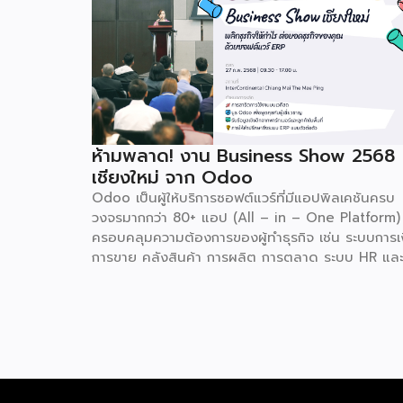
ห้ามพลาด! งาน Business Show 2568
เชียงใหม่ จาก Odoo
Odoo เป็นผู้ให้บริการซอฟต์แวร์ที่มีแอปพิลเคชันครบ
วงจรมากกว่า 80+ แอป (All – in – One Platform) ท
ครอบคลุมความต้องการของผู้ทำธุรกิจ เช่น ระบบการเ
การขาย คลังสินค้า การผลิต การตลาด ระบบ HR แล
อื่นๆ โดย Odoo เป็นผู้ให้บริการซอฟต์แวร์โอเพ่นซอร
(Open Source) จากประเทศเบลเยี่ยมให้บริการใน 19
แห่งทั่วโลก รวมถึงสหรัฐอเมริกา ฮ่องกง อินโดนีเซีย 
ดูไบ ปัจจุบัน Odoo ให้บริการผู้ใช้งานในไทยมากกว่า 
แสนราย และมีผู้ใช้งานมากกว่า 6 ล้านคนทั่วเอเชีย ปีนี้
Odoo กลับมาจัดงาน Business Roadshow 2568
ภายใต้ Concept พลิกธุรกิจให้กำไร ต่อยอดธุรกิจขอ