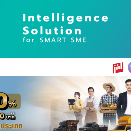
earch
r: