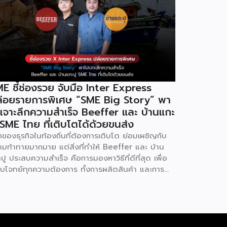
E ชี้ช่องรวย จับมือ Inter Express
่อยรายการพิเศษ “SME Big Story” พา
เจาะลึกความสำเร็จ Beeffer และ บ้านแกะ
 SME ไทย ที่เติบโตได้ด้วยขนส่ง
ของธุรกิจในท้องถิ่นที่ต้องการเติบโต ย่อมเผชิญกับ
ามท้าทายมากมาย แต่สิ่งที่ทำให้ Beeffer และ บ้าน
ปู ประสบความสำเร็จ คือการมองหาวิธีที่ดีที่สุด เพื่อ
บโจทย์ทุกความต้องการ ทั้งการผลิตสินค้า และการ
ส่งที่ต้องรวดเร็วและมีคุณภาพ เราจะพาคุณไปเรียนรู้
็ดลับที่ช่วยให้ธุรกิจเหล่านี้เติบโตได้อย่างรวดเร็ว
้อมด้วยผู้ช่วยคนสำคัญอย่าง Inter Express ที่เป็น
ร์ทเนอร์จัดการเรื่องขนส่งให้เป็นไปอย่างราบรื่น
ffer : แบรนด์เนื้อโคขุนพรีเมียมที่ตั้งต้นจากฟาร์ม