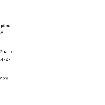
ทุเรียน
ี่
เก็บจาก
 24-27
 หวาน