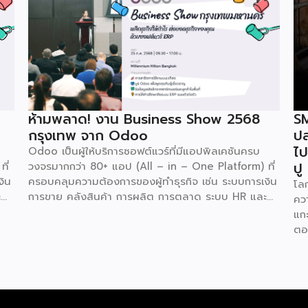
ห้ามพลาด! งาน Business Show 2568
SM
กรุงเทพ จาก Odoo
ปล
ไป
Odoo เป็นผู้ให้บริการซอฟต์แวร์ที่มีแอปพิลเคชันครบ
ปู
ี่
วงจรมากกว่า 80+ แอป (All – in – One Platform) ที่
งิน
ครอบคลุมความต้องการของผู้ทำธุรกิจ เช่น ระบบการเงิน
โลก
ะ
การขาย คลังสินค้า การผลิต การตลาด ระบบ HR และ
คว
์ส
อื่นๆ โดย Odoo เป็นผู้ให้บริการซอฟต์แวร์โอเพ่นซอร์ส
แกะ
(Open Source) จากประเทศเบลเยี่ยมให้บริการใน 19
ตอ
และ
แห่งทั่วโลก รวมถึงสหรัฐอเมริกา ฮ่องกง อินโดนีเซีย และ
ขน
4
ดูไบ ปัจจุบัน Odoo ให้บริการผู้ใช้งานในไทยมากกว่า 4
เคล
แสนราย และมีผู้ใช้งานมากกว่า 6 ล้านคนทั่วเอเชีย ปีนี้
พร
Odoo กลับมาจัดงาน Business Roadshow 2568
พา
ง
ภายใต้ Concept พลิกธุรกิจให้กำไร ต่อยอดธุรกิจของ
Bee