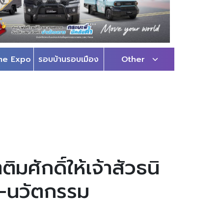
me Expo
รอบบ้านรอบเมือง
Other
ักดิ์ให้เจ้าสัวธนิ
ี-นวัตกรรม