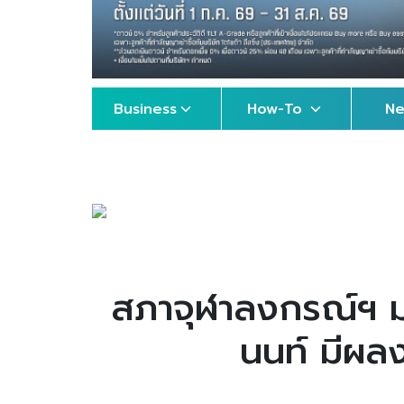
Business
How-To
N
สภาจุฬาลงกรณ์ฯ มอ
นนท์ มีผล