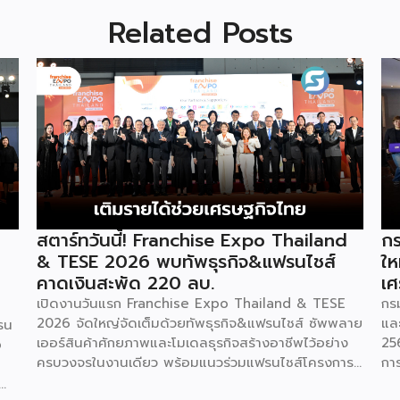
Related Posts
สตาร์ทวันนี้! Franchise Expo Thailand
กร
& TESE 2026 พบทัพธุรกิจ&แฟรนไชส์
ให
คาดเงินสะพัด 220 ลบ.
เศ
เปิดงานวันแรก Franchise Expo Thailand & TESE
กร
2026 จัดใหญ่จัดเต็มด้วยทัพธุรกิจ&แฟรนไชส์ ซัพพลาย
แล
รน
เออร์สินค้าศักยภาพและโมเดลธุรกิจสร้างอาชีพไว้อย่าง
25
o
ครบวงจรในงานเดียว พร้อมแนวร่วมแฟรนไชส์โครงการ
กา
“ไทยช่วยไทย แฟรนไชส์สร้างอาชีพ พลัส” ที่รัฐช่วยจ่าย
29