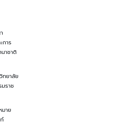
ญา
ละการ
านาชาติ
ิทยาลัย
บรมราช
ดหมาย
ท์