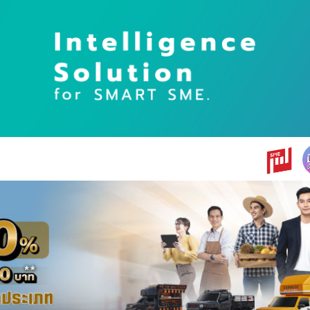
earch
r: