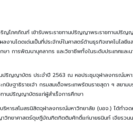
รือเจริญโภคภัณฑ์ เข้ารับพระราชทานปริญญาพระราชทานปริญ
ที่ผลงานโดดเด่นเป็นที่ประจักษ์ในศาสตร์ด้านธุรกิจเทคโนโลยีแ
กษา การพัฒนาบุคลากร และวิชาชีพทั้งในระดับประเทศและน
ทานปริญญาบัตร ประจำปี 2563 ณ หอประชุมจุฬาลงกรณ์มหาว
จพระกนิษฐาธิราชเจ้า กรมสมเด็จพระเทพรัตนราชสุดา ฯ สยาม
ทานปริญญาบัตรแก่ผู้สำเร็จการศึกษา
ารบริหารสโมสรนิสิตจุฬาลงกรณ์มหาวิทยาลัย (บอจ.) ได้ทำจ
ิทยาศาสตร์ดุษฎีบัณฑิตกิตติมศักดิ์แก่นายธนินท์ เจียรวนน