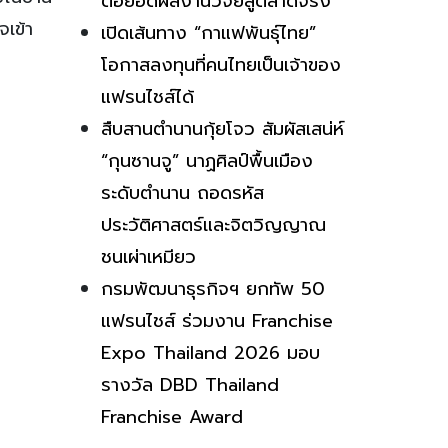
ต่อยอดผลงานวิจัยสู่ตลาดจริง
จเข้า
เปิดเส้นทาง “กาแฟพันธุ์ไทย”
โอกาสลงทุนที่คนไทยเป็นเจ้าของ
แฟรนไชส์ได้
สืบสานตำนานกุ้ยโจว สัมผัสเสน่ห์
“กุนซานจู” นาฏศิลป์พื้นเมือง
ระดับตำนาน ถอดรหัส
ประวัติศาสตร์และจิตวิญญาณ
ชนเผ่าเหมียว
กรมพัฒนาธุรกิจฯ ยกทัพ 50
แฟรนไชส์ ร่วมงาน Franchise
Expo Thailand 2026 มอบ
รางวัล DBD Thailand
Franchise Award