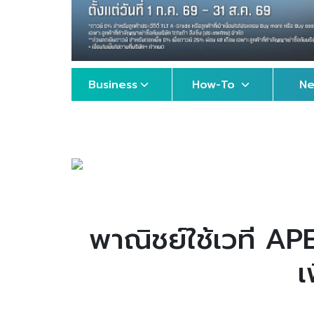
Business
How-To
N
พาณิชย์ใช้เวที AP
เ