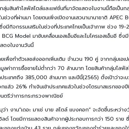
มสินค้าไลฟ์สไตล์และแฟชั่นที่มาจัดแสดงในงานนี้ถือเป็นกลุ่
น้อยในช่วงที่ผ่านมา โดยตนเพิ่งเปิดงานเสวนานานาชาติ APEC 
่งมีกิจกรรมเสริมในช่วงที่ประเทศไทยเป็นเจ้าภาพ ช่วง 19-
ำ BCG Model มาขับเคลื่อนเอสเอ็มอีและไมโครเอสเอ็มอี ซึ่ง
แสดงในงานวันนี้
ขายเพื่อทำตัวเลขส่งออกเพิ่มเติม จำนวน 190 คู่ จากกลุ่มเอเ
ูลค่าการซื้อขายไม่ต่ำกว่า 70 ล้านบาท โดยสินค้ากลุ่มไลฟ์สไต
ระเทศถึง 385,000 ล้านบาท และปีนี้(2565) ตั้งเป้าว่าจะบว
วกแล้ว 26% ทำเงินเข้าประเทศแล้วในช่วงไตรมาสแรกของปีนี
มนตรีว่าการกระทรวงพาณิชย์
ว่า งาน”เดอะ มาเช่ บาย สไตล์ แบงคอก” จะจัดขึ้นระหว่างวั
ลเวิลด์ โดยมีการแสดงสินค้าจากผู้ประกอบการกว่า 150 ราย ซึ่
์และของแต่งบ้าน 43 ราย กลุ่มของขวัญของชำร่วยและของใช