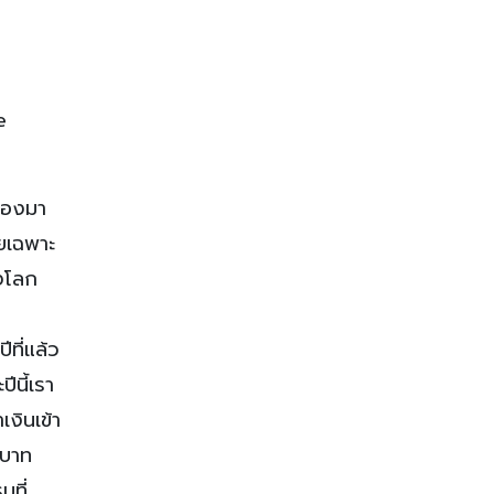
e
ื่องมา
ยเฉพาะ
งโลก
น
ที่แล้ว
นี้เรา
งินเข้า
นบาท
มที่