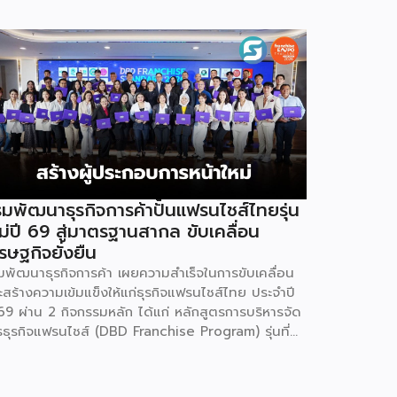
มพัฒนาธุรกิจการค้าปั้นแฟรนไชส์ไทยรุ่น
ม่ปี 69 สู่มาตรฐานสากล ขับเคลื่อน
รษฐกิจยั่งยืน
มพัฒนาธุรกิจการค้า เผยความสำเร็จในการขับเคลื่อน
ะสร้างความเข้มแข็งให้แก่ธุรกิจแฟรนไชส์ไทย ประจำปี
69 ผ่าน 2 กิจกรรมหลัก ได้แก่ หลักสูตรการบริหารจัด
รธุรกิจแฟรนไชส์ (DBD Franchise Program) รุ่นที่
 และกิจกรรมยกระดับธุรกิจสู่เกณฑ์มาตรฐานคุณภาพ
รบริหารจัดการธุรกิจแฟรนไชส์ (Franchise
andard) มุ่งเป้าบ่มเพาะศักยภาพผู้ประกอบการรายใหม่