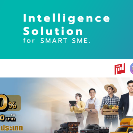
earch
r: