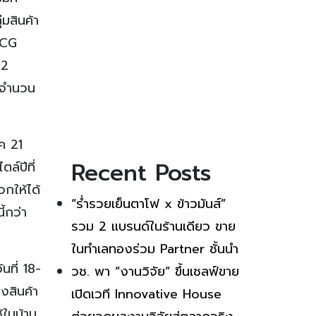
มสินค้า
BCG
22
มีจำนวน
ปค 21
Recent Posts
ล์ปีที่
กให้ได้
“ร่ำรวยเย็นตาโฟ x ข้าวมันส์”
้กว่า
รวม 2 แบรนด์ในร้านเดียว ขาย
ในทำเลทองร่วม Partner ชั้นนำ
นที่ 18-
วช. พา “งานวิจัย” ขึ้นเชลฟ์ขาย
งสินค้า
เปิดเวที Innovative House
้ในบ้าน