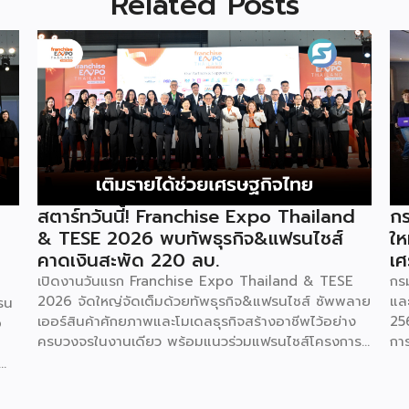
Related Posts
สตาร์ทวันนี้! Franchise Expo Thailand
กร
& TESE 2026 พบทัพธุรกิจ&แฟรนไชส์
ให
คาดเงินสะพัด 220 ลบ.
เศ
เปิดงานวันแรก Franchise Expo Thailand & TESE
กร
2026 จัดใหญ่จัดเต็มด้วยทัพธุรกิจ&แฟรนไชส์ ซัพพลาย
แล
รน
เออร์สินค้าศักยภาพและโมเดลธุรกิจสร้างอาชีพไว้อย่าง
25
o
ครบวงจรในงานเดียว พร้อมแนวร่วมแฟรนไชส์โครงการ
กา
“ไทยช่วยไทย แฟรนไชส์สร้างอาชีพ พลัส” ที่รัฐช่วยจ่าย
29
ค่าแฟรนไชส์ 50% มาเสริมทัพในงาน รวมกว่า 250 บูธ
กา
บนพื้นที่ 15,000 ตารางเมตร หวังเป็นทางเลือกสร้าง
St