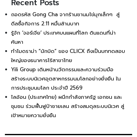
Recent Posts
ถอดรหัส Gong Cha จากร้านชานมไข่มุกเล็กๆ สู่
ดีลซื้อกิจการ 2.11 หมื่นล้านบาท
รู้จัก ‘จอร์เจีย’ ประเทศบนแผนที่โลก ดินแดนที่น่า
ค้นหา
ทำไมดราม่า “นักบิด” ของ CLICX ถึงเป็นบททดสอบ
ใหญ่ของธนาคารไร้สาขาไทย
Yili Group เดินหน้านวัตกรรมและความร่วมมือ
สร้างระบบนิเวศอุตสาหกรรมนมโลกอย่างยั่งยืน ใน
การประชุมนมโลก ประจำปี 2569
ไลอ้อน (ประเทศไทย) ผนึกกำลังภาครัฐ เอกชน และ
ชุมชน ร่วมฟื้นฟูป่าชายเลน สร้างสมดุลระบบนิเวศ สู่
เป้าหมายความยั่งยืน