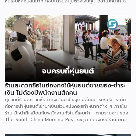
หนี้เสียหลักแสนบาท กลับได้รับอนุมัติวงเงินกู้ในเวลาไม่กี่นาที จน
เกิดการชักชวนกันในกลุ่มโซเชียลว่าจะ “กู้แล้วไม่จ่าย” สวนทางกับ
ผู้สมัครที่มีประวัติการเงินดีบางรายกลับถูกระบบปฏิเสธ
เหตุการณ์นี้ไม่ใช่แค่ดราม่าบนโลกออนไลน์เท่านั้น แต่เป็นกรณี
ศึกษาที่สะท้อนธรรมชาติของโมเดลธุรกิจใหม่ที่กำลังจะเปลี่ยน
โครงสร้างการเงินไทย นั่นคือ Virtual Bank ซึ่งผู้ประกอบการ
SME ควรทำความเข้าใจให้ลึกกว่าพาดหัวข่าว เพราะทั้งโอกาส และ
ความเสี่ยงที่เกิดขึ้นล้วนเกี่ยวข้องกับการเข้าถึงแหล่งทุนของธุรกิจ
รายย่อยโดยตรง ก่อนอื่นมาทำความเข้าใจกันก่อนว่า Virtual
Bank คืออะไร ต่างจากธนาคารเดิมตรงไหน คำตอบเรื่องนี้
อธิบายให้เข้าใจว่านี่ คือธนาคารที่ได้รับใบอนุญาตเต็มรูปแบบจาก
ธนาคารแห่งประเทศไทย (ธปท.) เหมือนธนาคารพาณิชย์ทั่วไปทุก
ประการ ต่างกันที่ไม่มีหน้าสาขาให้เดินเข้าไปทำธุรกรรม ทุกอย่าง
ร้านสะดวกซื้อในฮ่องกงใช้หุ่นยนต์ขายของ-ชำระ
ตั้งแต่เปิดบัญชี ฝาก-ถอน โอนเงิน ไปจนถึงขอสินเชื่อ จะทำผ่าน
เงิน ไม่ต้องมีพนักงานสักคน
แอปพลิเคชันทั้งหมด จุดนี้คือสิ่งที่ทำให้ Virtual Bank ต่าง
ทุกวันนี้ร้านสะดวกซื้อกำลังเดินมาถึงจุดเปลี่ยนการให้บริการ นั่น
จาก Mobile Banking ของธนาคารทั่วไปที่เราคุ้นเคย เพราะ
คือการนำหุ่นยนต์เข้ามาเป็นส่วนหนึ่งคอยทำหน้าที่ต่าง ๆ ภายใน
Mobile […]
ร้าน มีหน้าที่เหมือนกับพนักงานทั่วไปที่เคยทำ ตามรายงานของ
The South China Morning Post ระบุว่าที่ฮ่องกงมีร้านสะดวก
ซื้อแห่งใหม่เปิดให้บริการ โดยตั้งเป้าจะดึงดูดลูกค้า และเพิ่มความ
แปลกใหม่ด้วยการใช้หุ่นยนต์ฮิวมานอยด์เพียงตัวเดียวเป็นผู้