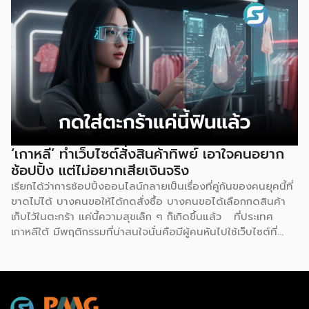
ควบคุมทุกอย่าง ซึ่งร้านแห่งนี้ตั้งอยู่ริมน้ำหงฮอม เปิดให้บริการ
ตลอด 24 ชั่วโมง แน่นอนว่าความพิเศษอยู่ที่การบริหารจัดการ
โดย “Xiao Gai” หุ่นยนต์ที่ถูกสร้างจากบริษัท Galbot ซึ่งเป็น
บริษัทด้านปัญญาประดิษฐ์ (AI) และหุ่นยนต์ในปักกิ่ง ด้วยความ
สูง 5 ฟุต 6 นิ้ว จึงทำหน้าที่ได้อย่างหลากหลาย ไม่ว่าจะเป็น การ
จัดเรียงสินค้าบนชั้นวาง, หยิบสินค้า และให้บริการลูกค้าเรื่องของ
การชำระเงิน ตามรายงานของ Galbot ระบุว่า “Xiao Gai”
สามารถสนทนากับลูกค้า, พูดคุยได้หลายภาษา, จำหน่ายสินค้าทุก
อย่าง ตั้งแต่ขนมขบเคี้ยวไปจนถึงยาที่หาซื้อได้ทั่วไป โดยความ
แปลกใหม่ของร้านค้าแห่งนี้คาดการณ์ว่าจะช่วยเพิ่มจำนวนผู้คน
‘เกาหลี’ ทำเว็บไซต์สั่งสินค้าทิพย์ เอาใจคนอยาก
สัญจรไป-มาในพื้นที่มากถึง 40% พร้อมกับตั้งเป้าวางแผนที่จะ
ช้อปปิ้ง แต่ไม่อยากเสียเงินจริง
เปิดร้านค้าขนาดเล็กที่บริหารจัดการด้วยหุ่นยนต์อีก 100 แห่ง ใน
เรียกได้ว่าการช้อปปิ้งออนไลน์กลายเป็นเรื่องที่คู่กันของคนยุคนี้ที่
[…]
ขาดไม่ได้ บางคนขอให้ได้กดสั่งซื้อ บางคนขอได้เลือกกดสินค้า
เก็บไว้ในตะกร้า แค่นี้ความสุขเล็ก ๆ ก็เกิดขึ้นแล้ว ที่ประเทศ
เกาหลีใต้ มีพฤติกรรมที่น่าสนใจนั่นคือมีผู้คนหันไปใช้เว็บไซต์ที่
เรียกว่า ‘dopamine sites’ โดยเป็นเว็บไซต์ที่จำลองประสบกา
รณ์การช้อปปิ้งออนไลน์ได้อย่างสมบูรณ์แบบ ซึ่งผู้ใช้งานไม่ต้อง
เสียค่าใช้จ่ายแต่อย่างใด แน่นอนว่าดินแดนกิมจินี้มีการใช้
เทคโนโลยีดิจิทัลมากที่สุดในโลก เช่นเดียวกับการช้อปปิ้งออนไลน์
ที่พัฒนามากที่สุดเช่นกัน แม้ว่าตัวเลขการค้าออนไลน์ยังคง