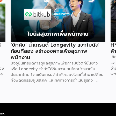
่
‘บิทคับ’ นำเทรนด์ Longevity แจกโบนัส
HY
น
ก้อนที่สอง สร้างองค์กรเพื่อสุขภาพ
ล้
พนักงาน
เส
และ
ปัจจุบันเทรนด์การดูแลสุขภาพเพื่อการมีชีวิตที่ยืนยาว
่อง
จำ
หรือ Longevity กำลังได้รับความสนใจอย่างมากใน
ละ
ฟิต
ประเทศไทย โดยเป็นเทรนด์สำคัญของโลกที่เข้ามาเปลี่ยน
ทุน
100
ทั้งพฤติกรรมผู้บริโภค และทิศทางการดำเนินธุรกิจ
อม
บัต
ล่าสุด คุณท๊อป-จิรายุส ทรัพย์ศรีโสภา ผู้ก่อตั้งและ
้
คือ
ประธานเจ้าหน้าที่บริหารกลุ่ม บริษัท บิทคับ แคปปิตอล
ยุ
จิ
กรุ๊ป โฮลดิ้งส์ จำกัด หนึ่งในผู้บุกเบิกวงการนี้และผู้ขยาย
่ม
ไม
ธุรกิจสู่คอมมูนิตี้สุขภาพ “StayGold” ได้ประกาศนโยบาย
คื
ใหม่ แจกโบนัสสุขภาพเป็นโบนัสก้อนที่สองเพิ่มเติมจาก
ำกัด
ไม่
We
โบนัสปกติ เพื่อสร้างแรงจูงใจให้พนักงานหันมาใส่ใจ