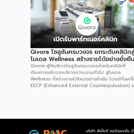
Givora โซลูชันครบวงจร ยกระดับคลินิกสู
โมเดล Wellness สร้างรายได้อย่างยั่งยื
Givora ผู้ให้บริการโซลูชันครบวงจรสำหรับคลินิกที่
ต้องการขยับจากบริการความงามทั่วไป สู่โมเดล
Wellness ที่สร้างรายได้ใหม่อย่างยั่งยืน โดยมีทั้งเครื
EECP (Enhanced External Counterpulsation) แ
AirDoc ให้เลือกทั้งแบบเช่าและซื้อ เพื่อลดภาระการลง
ก้อนใหญ่และลดความเสี่ยงในการเริ่มต้นธุรกิจใหม่ พร้
ทีมช่างที่คอยดูแลตรวจเช็กเครื่องมืออย่างสม่ำเสมอ ให
มั่นใจได้ว่าอุปกรณ์ทำงานอย่างมีประสิทธิภาพตลอดอา
การใช้งาน เหมาะสำหรับคลินิกที่ต้องการสร้างรายได้เพิ
โดยไม่ต้องใช้เงินก้อนใหญ่ตั้งแต่วันแรก จุดเริ่มต้น
บริษัท พีเอ็มจี คอร์ปอเรชั่น จ
มองเห็นกับดักที่ทำให้อุตสาหกรรมสุขภาพ-ความงามไป