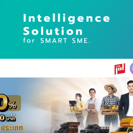
earch
r: