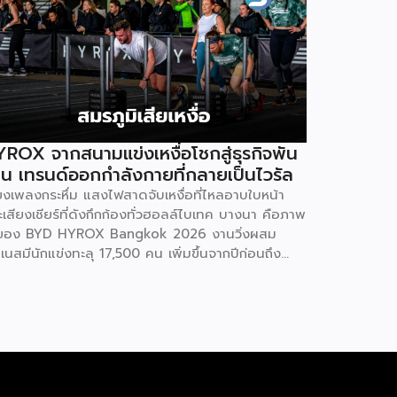
ROX จากสนามแข่งเหงื่อโชกสู่ธุรกิจพัน
าน เทรนด์ออกกำลังกายที่กลายเป็นไวรัล
ียงเพลงกระหึ่ม แสงไฟสาดจับเหงื่อที่ไหลอาบใบหน้า
เสียงเชียร์ที่ดังกึกก้องทั่วฮอลล์ไบเทค บางนา คือภาพ
ของ BYD HYROX Bangkok 2026 งานวิ่งผสม
เนสมีนักแข่งทะลุ 17,500 คน เพิ่มขึ้นจากปีก่อนถึง
% พร้อมผู้ชมอีกกว่า 21,250 คนที่ยอมจ่ายเงินซื้อ
รเข้าไปนั่งดูคนอื่น “ทรมานตัวเอง” ที่น่าสนใจกว่านั้น
 ซูเปอร์สตาร์อย่างณเดชน์ คูกิมิยะ, หมาก ปริญ, เจมส์
รายุ และแอน ทองประสม ต่างประกาศลงสนามจริง
่ใช่แค่มาเปิดงาน นี่ไม่ใช่แค่กระแสฟิตเนสธรรมดา แต่
อปรากฏการณ์ที่กำลังเปลี่ยนภูมิทัศน์ของอุตสาหกรรม
llness ทั่วโลก และกำลังสร้างโอกาสทางธุรกิจ