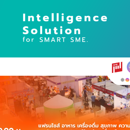
earch
r: