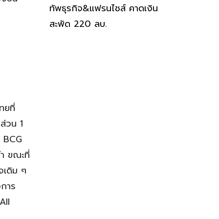
ทัพธุรกิจ&แฟรนไชส์ คาดเงิน
สะพัด 220 ลบ.
ยที่
ดส่วน 1
รม BCG
ำ ขณะที่
จเดิม ๆ
งการ
All