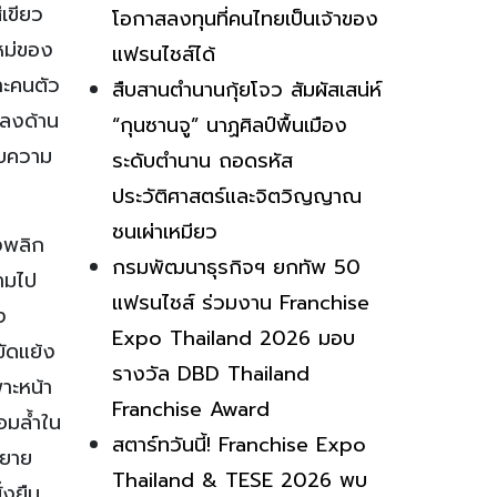
เขียว
โอกาสลงทุนที่คนไทยเป็นเจ้าของ
หม่ของ
แฟรนไชส์ได้
าะคนตัว
สืบสานตำนานกุ้ยโจว สัมผัสเสน่ห์
ปลงด้าน
“กุนซานจู” นาฏศิลป์พื้นเมือง
อบความ
ระดับตำนาน ถอดรหัส
ประวัติศาสตร์และจิตวิญญาณ
ชนเผ่าเหมียว
งพลิก
กรมพัฒนาธุรกิจฯ ยกทัพ 50
ามไป
แฟรนไชส์ ร่วมงาน Franchise
ง
Expo Thailand 2026 มอบ
ัดแย้ง
รางวัล DBD Thailand
าะหน้า
Franchise Award
อมล้ำใน
สตาร์ทวันนี้! Franchise Expo
ขยาย
Thailand & TESE 2026 พบ
่งยืน