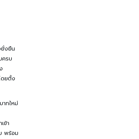
ั่งยืน
บบครบ
ง
ดยตั้ง
บาทใหม่
เข้า
บ พร้อม