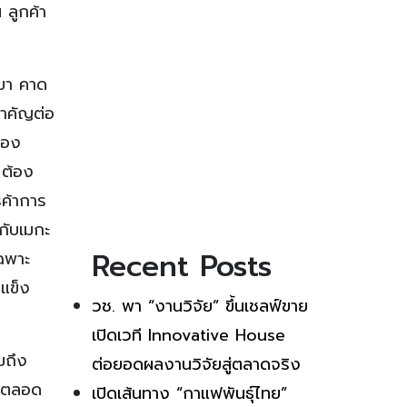
ลูกค้า
นมา คาด
ำคัญต่อ
ของ
 ต้อง
รค้าการ
กับเมกะ
Recent Posts
ฉพาะ
ดแข็ง
วช. พา “งานวิจัย” ขึ้นเชลฟ์ขาย
เปิดเวที Innovative House
มถึง
ต่อยอดผลงานวิจัยสู่ตลาดจริง
้ำตลอด
เปิดเส้นทาง “กาแฟพันธุ์ไทย”