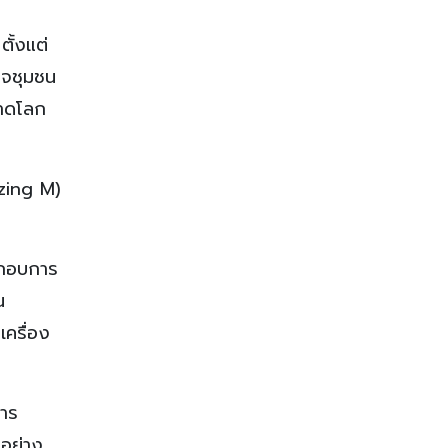
ั้งแต่
ิจชุมชน
ลาดโลก
azing M)
ระกอบการ
น
ครื่อง
การ
อย่าง