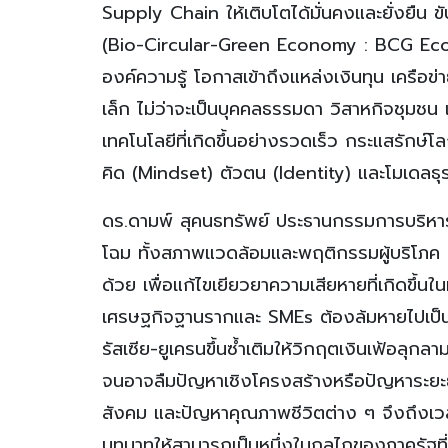
Supply Chain ให้เติบโตได้มั่นคงและยั่งยืน 
(Bio-Circular-Green Economy : BCG Economy
องค์ความรู้ โอกาสเข้าถึงแหล่งเงินทุน เครือ
เล็ก ไม่ว่าจะเป็นบุคคลธรรมดา วิสาหกิจชุมชน
เทคโนโลยีที่เกิดขึ้นอย่างรวดเร็ว กระแสรักษ
คิด (Mindset) ตัวตน (Identity) และโมเดลธ
ดร.ดามพ์ สุคนธทรัพย์ ประธานกรรมการบริหาร
โฉม ทั้งสภาพแวดล้อมและพฤติกรรมผู้บริโภค 
ด้วย เพื่อแก้ไขเยียวยาความเสียหายที่เกิดขึ้นใน
เศรษฐกิจฐานรากและ SMEs ต้องล้มหายไปเป็นจ
รัสเซีย-ยูเครนขึ้นซ้ำเติมให้วิกฤตเงินเฟ้อลุ
จนอาจลืมปัญหาเชิงโครงสร้างหรือปัญหาระยะยา
สังคม และปัญหาคุณภาพชีวิตต่าง ๆ จึงถึงเว
บทบาทให้สามารถเป็นหนึ่งในกลไกของภาครัฐที่จะข