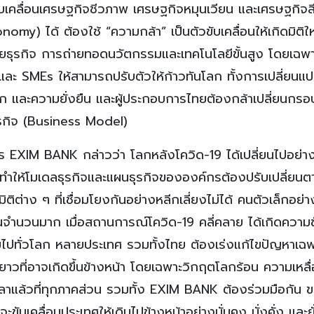
ขับเคลื่อนเศรษฐกิจชีวภาพ เศรษฐกิจหมุนเวียน และเศรษฐกิจสี
) ได้ ต้องใช้ “ความกล้า” เป็นตัวขับเคลื่อนให้เกิดมิติใ
ข่ายธุรกิจ การถ่ายทอดนวัตกรรมและเทคโนโลยีขั้นสูง โดยเฉพ
 และ SMEs ให้สามารถปรับตัวให้ก้าวทันโลก ทั้งการเปลี่ยนแ
์โลก และความยั่งยืน และผู้ประกอบการไทยต้องกล้าเปลี่ยนกร
ุรกิจ (Business Model)
 EXIM BANK กล่าวว่า โลกหลังโควิด-19 ได้เปลี่ยนไปอย่า
ทำให้โมเดลธุรกิจและแผนธุรกิจขององค์กรต้องปรับเปลี่ยนต
มิติต่าง ๆ ที่เชื่อมโยงกันอย่างหลีกเลี่ยงไม่ได้ คนตัวเล็กอย่า
ำนวนมาก เมื่อสถานการณ์โควิด-19 คลี่คลาย ได้เกิดความข
กลามไปทั่วโลก หลายประเทศ รวมทั้งไทย ต้องเร่งแก้ไขปัญหาเฉพ
วที่อาจเกิดขึ้นข้างหน้า โดยเฉพาะวิกฤตโลกร้อน ความเหลื่
ลาแล้วที่ทุกภาคส่วน รวมทั้ง EXIM BANK ต้องร่วมมือกัน 
ับเคลื่อนประเทศให้เดินไปข้างหน้าอย่างมั่นคง มั่งคั่ง และยั