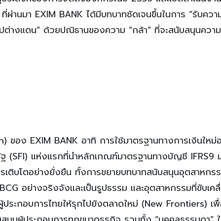
 ที่ผ่านมา EXIM BANK ได้มีบทบาทชัดเจนขึ้นในการ “รับความ
ยไปต่างแดน” ด้วยปณิธานของความ “กล้า” ที่จะสนับสนุนควา
on) ของ EXIM BANK อาทิ การใช้มาตรฐานทางการเงินใหม่อ
รัฐ (SFI) แห่งแรกที่นำหลักเกณฑ์มาตรฐานทางบัญชี IFRS9 ม
รเติบโตอย่างยั่งยืน ทั้งการขยายบทบาทสนับสนุนอุตสาหกรรมท
ับ BCG อย่างจริงจังและเป็นรูปธรรม และอุตสาหกรรมที่ขับเคลื
ผู้ประกอบการไทยให้รุกไปยังตลาดใหม่ (New Frontiers) เพื
ุนผู้ประกอบการทุกขนาดธุรกิจ รวมทั้ง “บุคคลธรรมดา” ให้เ