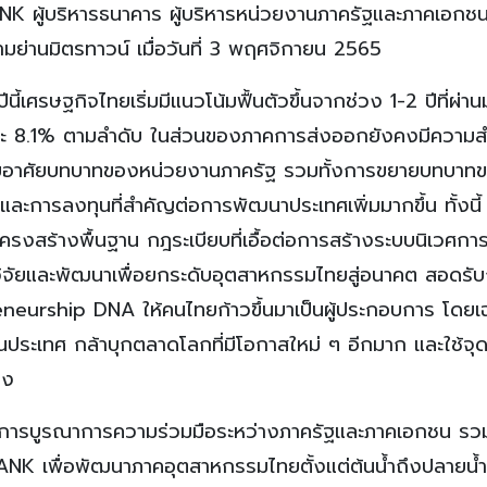
K ผู้บริหารธนาคาร ผู้บริหารหน่วยงานภาครัฐและภาคเอกชน 
มย่านมิตรทาวน์ เมื่อวันที่ 3 พฤศจิกายน 2565
้เศรษฐกิจไทยเริ่มมีแนวโน้มฟื้นตัวขึ้นจากช่วง 1-2 ปีที่ผ่า
ะ 8.1% ตามลำดับ ในส่วนของภาคการส่งออกยังคงมีความส
ดยอาศัยบทบาทของหน่วยงานภาครัฐ รวมทั้งการขยายบทบาท
ละการลงทุนที่สำคัญต่อการพัฒนาประเทศเพิ่มมากขึ้น ทั้งนี้
งสร้างพื้นฐาน กฎระเบียบที่เอื้อต่อการสร้างระบบนิเวศกา
วิจัยและพัฒนาเพื่อยกระดับอุตสาหกรรมไทยสู่อนาคต สอดรับ
neurship DNA ให้คนไทยก้าวขึ้นมาเป็นผู้ประกอบการ โดยเ
ในประเทศ กล้าบุกตลาดโลกที่มีโอกาสใหม่ ๆ อีกมาก และใช้จุ
่ง
นการบูรณาการความร่วมมือระหว่างภาครัฐและภาคเอกชน รว
ANK เพื่อพัฒนาภาคอุตสาหกรรมไทยตั้งแต่ต้นน้ำถึงปลายน