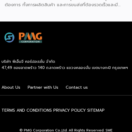
ต้องการ ทั้งการผลิตสินค้า และการขนส่งที่ต้องรวดเร็วและมี
คุณภาพ เราจะพาคุณไปเรียนรู้เคล็ดลับที่ช่วยให้ธุรกิจเหล่านี้เติบโต
ได้อย่างรวดเร็ว พร้อมด้วยผู้ช่วยคนสำคัญอย่าง Inter
Express ที่เป็นพาร์ทเนอร์จัดการเรื่องขนส่งให้เป็นไปอย่างราบรื่น
Beeffer : แบรนด์เนื้อโคขุนพรีเมียมที่ตั้งต้นจากฟาร์มเลี้ยง
วัวในจังหวัดระยอง และขยายสู่การเป็นแบรนด์ที่ได้รับความนิยม
ทั่วประเทศ ความสำเร็จของ Beeffer ไม่ได้เกิดขึ้นจากแค่การมี
วัตถุดิบคุณภาพ แต่ยังมาจากการเลือกใช้ขนส่งที่สามารถรักษา
อุณหภูมิของเนื้อให้สดใหม่และได้มาตรฐานถึงมือลูกค้าในทุก
บริษัท พีเอ็มจี คอร์ปอเรชั่น จำกัด
จังหวัด บ้านแกะปู : ร้านอาหารทะเลในอ่างศิลา กับความสำเร็จ
47,49 ซอยลาดพร้าว 140 ถ.ลาดพร้าว แขวงคลองจั่น เขตบางกะปิ กรุงเทพฯ
ที่มาจากความใส่ใจในคุณภาพสินค้า ตอบโจทย์ painpoint ของ
ลูกค้า และบริการที่ดีเยี่ยม เน้นวัตถุดิบสดใหม่จากทะเล เข้าถึงผู้ซื้อ
ได้อย่างรวดเร็ว ด้วยขนส่งแบบแช่เย็น ที่รักษาความสดได้อย่าง
About Us
Partner with Us
Contact us
สมบูรณ์แบบ ไม่ว่าจะเป็น Beeffer หรือ บ้านแกะปู สิ่งที่ทั้งสอง
แบรนด์มีเหมือนกันคือการเลือกขนส่งควบคุมอุณหภูมิที่มีความ
เชี่ยวชาญและเชื่อถือได้ อย่าง Inter Express ที่ตอบโจทย์ธุรกิจ
ทุกรูปแบบ ไม่ใช่เพียงแค่ขนส่ง แต่ยังเป็นตัวช่วยสำคัญในการ
TERMS AND CONDITIONS
PRIVACY POLICY
SITEMAP
ขยายธุรกิจให้เติบโตอย่างรวดเร็ว สนใจสอบถามข้อมูลบริการ
ขนส่งควบคุมอุณหภูมิติดต่อได้ที่ https://bit.ly/4g84Lm6
© PMG Corporation Co.,Ltd. All Rights Reserved. SME