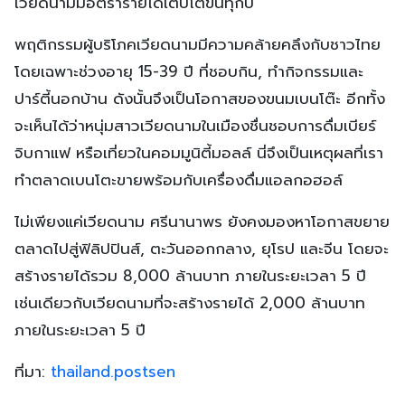
เวียดนามมีอัตรารายได้เติบโตขึ้นทุกปี”
พฤติกรรมผู้บริโภคเวียดนามมีความคล้ายคลึงกับชาวไทย
โดยเฉพาะช่วงอายุ 15-39 ปี ที่ชอบกิน, ทำกิจกรรมและ
ปาร์ตี้นอกบ้าน ดังนั้นจึงเป็นโอกาสของขนมเบนโต๊ะ อีกทั้ง
จะเห็นได้ว่าหนุ่มสาวเวียดนามในเมืองชื่นชอบการดื่มเบียร์
จิบกาแฟ หรือเที่ยวในคอมมูนิตี้มอลล์ นี่จึงเป็นเหตุผลที่เรา
ทำตลาดเบนโตะขายพร้อมกับเครื่องดื่มแอลกอฮอล์
ไม่เพียงแค่เวียดนาม ศรีนานาพร ยังคงมองหาโอกาสขยาย
ตลาดไปสู่ฟิลิปปินส์, ตะวันออกกลาง, ยุโรป และจีน โดยจะ
สร้างรายได้รวม 8,000 ล้านบาท ภายในระยะเวลา 5 ปี
เช่นเดียวกับเวียดนามที่จะสร้างรายได้ 2,000 ล้านบาท
ภายในระยะเวลา 5 ปี
ที่มา:
thailand.postsen