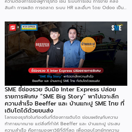
ความต้องการของผู้ทำธุรกิจ เช่น ระบบการเงิน การขาย คลัง
สินค้า การผลิต การตลาด ระบบ HR และอื่นๆ โดย Odoo เป็นผู้
ให้บริการซอฟต์แวร์โอเพ่นซอร์ส (Open Source) จากประเทศ
เบลเยี่ยมให้บริการใน 19 แห่งทั่วโลก รวมถึงสหรัฐอเมริกา ฮ่องกง
อินโดนีเซีย และดูไบ ปัจจุบัน Odoo ให้บริการผู้ใช้งานในไทย
มากกว่า 4 แสนราย และมีผู้ใช้งานมากกว่า 6 ล้านคนทั่วเอเชีย ปีนี้
Odoo กลับมาจัดงาน Business Roadshow 2568 ภายใต้
Concept พลิกธุรกิจให้กำไร ต่อยอดธุรกิจของคุณด้วย
ซอฟต์แวร์ ERP ที่มาปลดล็อกทุกธุรกิจในประเทศไทยผ่านการนำ
เทคโนโลยีใหม่สุดล้ำ ยกระดับองค์กรของคุณไปสู่ระบบดิจิทัล
พร้อมกับโอกาสที่จะได้เข้ามาเป็นพาร์ทเนอร์ระดับมืออาชีพร่วมกับ
Odoo […]
SME ชี้ช่องรวย จับมือ Inter Express ปล่อย
รายการพิเศษ “SME Big Story” พาไปเจาะลึก
ความสำเร็จ Beeffer และ บ้านแกะปู SME ไทย ที่
เติบโตได้ด้วยขนส่ง
โลกของธุรกิจในท้องถิ่นที่ต้องการเติบโต ย่อมเผชิญกับความ
ท้าทายมากมาย แต่สิ่งที่ทำให้ Beeffer และ บ้านแกะปู ประสบ
ความสำเร็จ คือการมองหาวิธีที่ดีที่สุด เพื่อตอบโจทย์ทุกความ