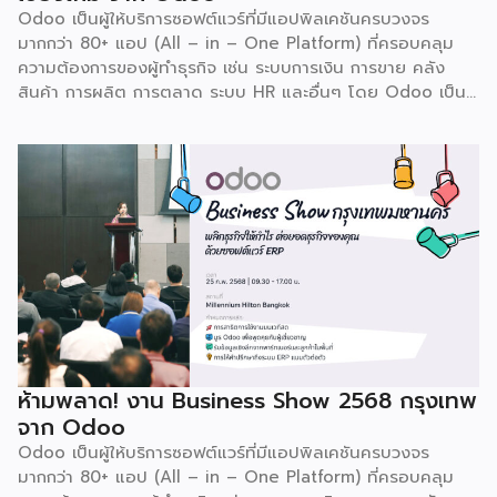
Odoo เป็นผู้ให้บริการซอฟต์แวร์ที่มีแอปพิลเคชันครบวงจร
มากกว่า 80+ แอป (All – in – One Platform) ที่ครอบคลุม
ความต้องการของผู้ทำธุรกิจ เช่น ระบบการเงิน การขาย คลัง
สินค้า การผลิต การตลาด ระบบ HR และอื่นๆ โดย Odoo เป็นผู้
ให้บริการซอฟต์แวร์โอเพ่นซอร์ส (Open Source) จากประเทศ
เบลเยี่ยมให้บริการใน 19 แห่งทั่วโลก รวมถึงสหรัฐอเมริกา ฮ่องกง
อินโดนีเซีย และดูไบ ปัจจุบัน Odoo ให้บริการผู้ใช้งานในไทย
มากกว่า 4 แสนราย และมีผู้ใช้งานมากกว่า 6 ล้านคนทั่วเอเชีย ปีนี้
Odoo กลับมาจัดงาน Business Roadshow 2568 ภายใต้
Concept พลิกธุรกิจให้กำไร ต่อยอดธุรกิจของคุณด้วย
ซอฟต์แวร์ ERP ที่มาปลดล็อกทุกธุรกิจในประเทศไทยผ่านการนำ
เทคโนโลยีใหม่สุดล้ำ ยกระดับองค์กรของคุณไปสู่ระบบดิจิทัล
พร้อมกับโอกาสที่จะได้เข้ามาเป็นพาร์ทเนอร์ระดับมืออาชีพร่วมกับ
Odoo […]
ห้ามพลาด! งาน Business Show 2568 กรุงเทพ
จาก Odoo
Odoo เป็นผู้ให้บริการซอฟต์แวร์ที่มีแอปพิลเคชันครบวงจร
มากกว่า 80+ แอป (All – in – One Platform) ที่ครอบคลุม