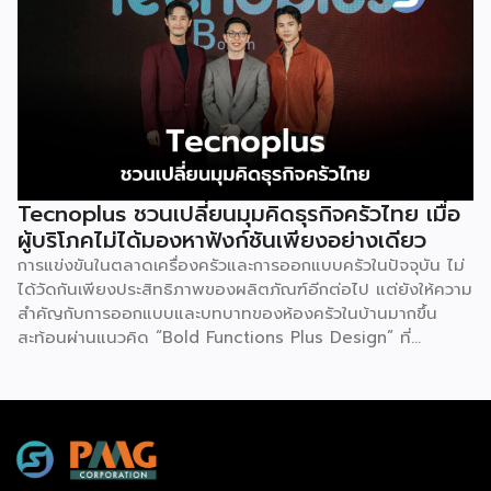
ออนไลน์ ครบทั้งความรู้ เทรนด์ และโอกาสใหม่สำหรับเจ้าของ
ธุรกิจ ผู้ประกอบการ และผู้ที่กำลังวางแผนขยายตลาด
7
สิงหาคม 2569 | 10.00 – 12.15 น.
Franchise […]
Tecnoplus ชวนเปลี่ยนมุมคิดธุรกิจครัวไทย เมื่อ
ผู้บริโภคไม่ได้มองหาฟังก์ชันเพียงอย่างเดียว
การแข่งขันในตลาดเครื่องครัวและการออกแบบครัวในปัจจุบัน ไม่
ได้วัดกันเพียงประสิทธิภาพของผลิตภัณฑ์อีกต่อไป แต่ยังให้ความ
สำคัญกับการออกแบบและบทบาทของห้องครัวในบ้านมากขึ้น
สะท้อนผ่านแนวคิด “Bold Functions Plus Design” ที่
Tecnoplus ถ่ายทอดในงาน Thai Kitchen Reimagined เมื่อ
วันที่ 23 กรกฎาคม 2569 ณ ลาน Eden 1 ชั้น 1 ศูนย์การค้า
เซ็นทรัลเวิลด์ เพื่อชวนผู้ประกอบการและผู้บริโภคมอง “ครัวไทย”
ในมิติใหม่ นายกฤตนัน สนธิจิรวงศ์ ประธานเจ้าหน้าที่บริหาร
บริษัท เดอะ ซิกเนเจอร์ แบรนด์ จำกัด กล่าวว่า ตลอดระยะเวลา
กว่า 20 ปี Tecnoplus ทำตลาดเครื่องครัวในประเทศไทย และ