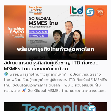
Ecosystem (ขับเคลื่อนด้วยเทคโนโลยี มุ่งกระชับความร่วมมือ
สร้างระบบนิเวศอุตสาหกรรมนมโลกอย่างยั่งยืน) ถือเป็นเวทีระดับ
โลกที่รวบรวมผู้นำจากสมาคมการค้านานาชาติ นักวิชาการ และผู้
บริหารระดับสูงตลอดห่วงโซ่คุณค่าของอุตสาหกรรมนมทั่วโลก
ฮูฮอตขึ้นแท่นเมืองหลวงแห่งอุตสาหกรรมนมโลกอย่างเป็น
ทางการ ในพิธีเปิดการประชุม สหพันธ์วิทยาศาสตร์และ
เทคโนโลยีการอาหารนานาชาติ (IUFoST) ได้มอบป้ายประกาศ
เกียรติคุณและรางวัลที่ระลึก เพื่อรับรองให้เมืองฮูฮอตดำรง
ตำแหน่ง World Dairy Capital หรือเมืองหลวงแห่ง
อุตสาหกรรมนมโลก อย่างเป็นทางการ ดร.ภาวิณี ชินะโชติ
ประธานบริหาร IUFoST กล่าวในพิธีเปิดว่า การมอบตำแหน่งดัง
อัปเดตเทรนด์ธุรกิจกับผู้เชี่วชาญ ITD ที่จะช่วย
กล่าวถือเป็นสัญญาณแห่งความสำเร็จที่สะท้อนความมุ่งมั่นทุ่มเท
MSMEs ไทย แข่งขันในเวทีโลก
ของเมืองฮูฮอตในการยกระดับอุตสาหกรรมนม พร้อมกล่าวเสริม
พร้อมพาธุรกิจไทยก้าวสู่ตลาดโลก? อัปเดตเทรนด์ธุรกิจ
ว่า รางวัลอันทรงเกียรตินี้ยังมุ่งหวังให้เป็นแรงขับเคลื่อนแก่
โลก พร้อมเรียนรู้กลยุทธ์จากผู้เชี่ยวชาญ ITD ที่จะช่วยให้ MSMEs
องค์กรระดับแถวหน้าอย่าง Yili Group […]
ไทยแข่งขันได้ในเวทีการค้าระดับโลก พบ 3 หัวข้อเข้มข้นที่ไม่
ควรพลาด
Go Global MSMEs ไทย ขยายตลาดต่างประเทศ
อย่างมั่นใจ
Green & ESG ปรับธุรกิจให้พร้อมรับกติกาการ
ค้าใหม่ สร้างความได้เปรียบในการแข่งขัน Cross Border E-
Commerce เปิดตลาดจีน ติดอาวุธ SMEs ไทย สู่ผู้บริโภค