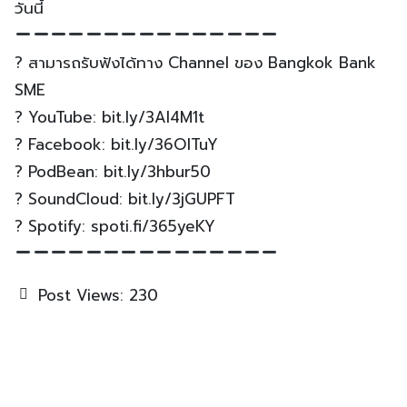
วันนี้
? สามารถรับฟังได้ทาง Channel ของ Bangkok Bank
SME
? YouTube: bit.ly/3Al4M1t
? Facebook: bit.ly/36OlTuY
? PodBean: bit.ly/3hbur50
? SoundCloud: bit.ly/3jGUPFT
? Spotify: spoti.fi/365yeKY
Post Views:
230