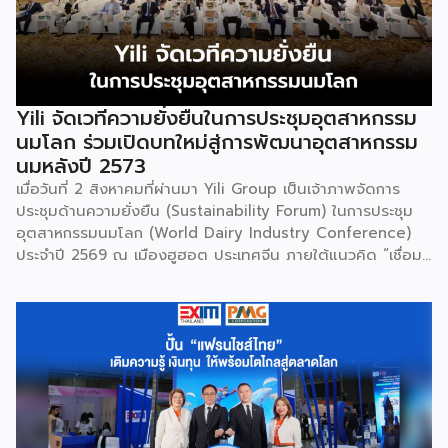
Yili จัดเวทีความยั่งยืนในการประชุมอุตสาหกรรม
นมโลก ร่วมเปิดบทใหม่สู่การพัฒนาอุตสาหกรรม
นมหลังปี 2573
เมื่อวันที่ 2 สิงหาคมที่ผ่านมา Yili Group เป็นเจ้าภาพจัดการ
ประชุมด้านความยั่งยืน (Sustainability Forum) ในการประชุม
อุตสาหกรรมนมโลก (World Dairy Industry Conference)
ประจำปี 2569 ณ เมืองฮูฮอต ประเทศจีน ภายใต้แนวคิด “เชื่อม
โยงคุณค่าตลอดห่วงโซ่อุตสาหกรรม สร้างสรรค์อนาคตสีเขียว”
โดยมีแขกผู้มีเกียรติจากทั้งในประเทศและต่างประเทศกว่า 200 คน
เข้าร่วมงาน ประกอบด้วยผู้บริหารองค์กรระหว่างประเทศชั้นนำ
ตลอดจนผู้แทนจากบริษัทแถวหน้าในห่วงโซ่คุณค่าของ
อุตสาหกรรมนม เพื่อร่วมกันขับเคลื่อนและเปิดบทใหม่ของการ
พัฒนาอุตสาหกรรมนมโลกอย่างยั่งยืนหลังปี 2573 ซึ่งเป็นปีเป้า
หมายของวาระการพัฒนาที่ยั่งยืนขององค์การสหประชาชาติ ใน
พิธีเปิดการประชุมอุตสาหกรรมนมโลกเมื่อวันที่ 1 สิงหาคม