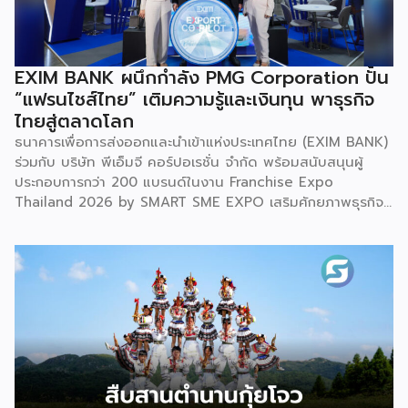
สหพันธ์วิทยาศาสตร์และเทคโนโลยีการอาหารนานาชาติ (IUFoST)
ได้มอบป้ายประกาศเกียรติคุณและรางวัลที่ระลึกเพื่อยกย่องเมืองฮู
ฮอตในฐานะ “World Dairy Capital” หรือ เมืองหลวงแห่ง
อุตสาหกรรมนมโลก โดยในโอกาสนี้ Pan Gang ประธาน
EXIM BANK ผนึกกำลัง PMG Corporation ปั้น
กรรมการและประธานบริหาร Yili Group ได้เข้าร่วมพิธีในฐานะ
“แฟรนไชส์ไทย” เติมความรู้และเงินทุน พาธุรกิจ
ตัวแทนเพียงหนึ่งเดียวจากภาคอุตสาหกรรมนมระดับโลก ทั้งนี้
ไทยสู่ตลาดโลก
นับตั้งแต่เมืองฮูฮอตได้รับการยกย่องให้เป็นเมืองหลวงแห่ง
ธนาคารเพื่อการส่งออกและนำเข้าแห่งประเทศไทย (EXIM BANK)
อุตสาหกรรมนมของจีนในปี 2548 จนก้าวขึ้นสู่การเป็นเมืองหลวง
ร่วมกับ บริษัท พีเอ็มจี คอร์ปอเรชั่น จำกัด พร้อมสนับสนุนผู้
แห่งอุตสาหกรรมนมโลกในปี 2569 Yili มีบทบาทสำคัญในการขับ
ประกอบการกว่า 200 แบรนด์ในงาน Franchise Expo
เคลื่อนความก้าวหน้าครั้งประวัติศาสตร์ดังกล่าว โดยเฉพาะในด้าน
Thailand 2026 by SMART SME EXPO เสริมศักยภาพธุรกิจ
ความยั่งยืน […]
แฟรนไชส์ไทยด้วย “ความรู้” และ “เงินทุน” ทั้งด้านการ
บริหารธุรกิจ การวางแผนการเงิน และการบริหารความเสี่ยง
เตรียมความพร้อมสำหรับการขยายตลาดสู่ต่างประเทศ โดยการ
จัดงานครั้งนี้คาดว่าจะสร้างมูลค่าทางเศรษฐกิจราว 220 ล้านบาท
แฟรนไชส์ไม่ใช่เพียงโมเดลธุรกิจ แต่คือ โอกาสในการต่อยอด
แบรนด์ไทยให้ก้าวสู่ตลาดใหม่ EXIM BANK จึงผนึกกำลัง
พันธมิตร สนับสนุนผู้ประกอบการไทยให้พร้อม ขยายธุรกิจ สร้าง
แบรนด์ และเปิดตลาดต่างประเทศ EXIM BANK พร้อมร่วมเดิน
ทางสู่การเปิดตลาดใหม่ เพื่อพา “แฟรนไชส์ไทย” เติบโตไกลใน