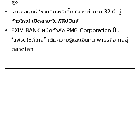
สูง
เจาะกลยุทธ์ ‘ชายสี่บะหมี่เกี๊ยว’จากตำนาน 32 ปี สู่
ก้าวใหญ่ เปิดสาขาในฟิลิปปินส์
EXIM BANK ผนึกกำลัง PMG Corporation ปั้น
“แฟรนไชส์ไทย” เติมความรู้และเงินทุน พาธุรกิจไทยสู่
ตลาดโลก