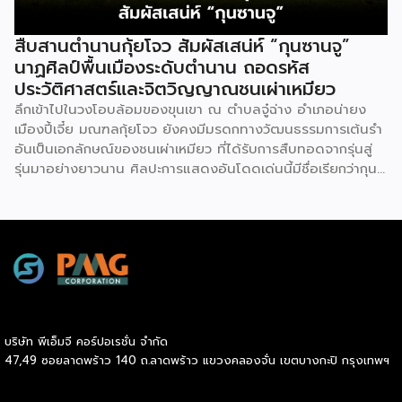
ตลาดโลก ด้วยบทบาท Export Co-pilot ที่พร้อมเคียงข้าง
ธุรกิจไทยในทุกเส้นทาง
สืบสานตำนานกุ้ยโจว สัมผัสเสน่ห์ “กุนซานจู”
นาฏศิลป์พื้นเมืองระดับตำนาน ถอดรหัส
ประวัติศาสตร์และจิตวิญญาณชนเผ่าเหมียว
ลึกเข้าไปในวงโอบล้อมของขุนเขา ณ ตำบลจู๋ฉ่าง อำเภอน่ายง
เมืองปี้เจี๋ย มณฑลกุ้ยโจว ยังคงมีมรดกทางวัฒนธรรมการเต้นรำ
อันเป็นเอกลักษณ์ของชนเผ่าเหมียว ที่ได้รับการสืบทอดจากรุ่นสู่
รุ่นมาอย่างยาวนาน ศิลปะการแสดงอันโดดเด่นนี้มีชื่อเรียกว่ากุน
ซานจู (Gunshanzhu) หรือเจ้าของฉายา “ไข่มุกแห่งที่ราบสูงกุ้ย
โจว” ซึ่งทรงคุณค่าเป็นยิ่งกว่าการแสดง เพราะทำหน้าที่จดบันทึก
ประวัติศาสตร์การอพยพย้ายถิ่นฐาน สะท้อนภูมิปัญญาทาง
วัฒนธรรมอันรุ่มรวย และตอกย้ำจิตวิญญาณอันแข็งแกร่งของ
ชนเผ่าเหมียวไว้ได้อย่างงดงาม ตำนานเล่าว่า ยามอพยพย้าย
ถิ่นฐานในอดีตกาล เส้นทางของชาวเหมียวต้องเผชิญกับเทือกเขา
สูงชันและพงหนามรกร้าง เพื่อเปิดทางให้เพื่อนพ้องเดินทางผ่าน
พงไพร เหล่าผู้กล้าหาญจึงใช้ร่างกายของตนกลิ้งทับพงหนาม
บริษัท พีเอ็มจี คอร์ปอเรชั่น จำกัด
อย่างไม่เกรงกลัวเพื่อถางทางให้คนในเผ่า ด้วยเหตุนี้ คนรุ่นหลังจึง
47,49 ซอยลาดพร้าว 140 ถ.ลาดพร้าว แขวงคลองจั่น เขตบางกะปิ กรุงเทพฯ
ได้จำลองท่วงท่าการกลิ้งตัวดังกล่าวมาต่อยอดและรังสรรค์เป็น
ระบำลู่เซิงอันเป็นเอกลักษณ์ เพื่อรำลึกถึงความกล้าหาญและหยาด