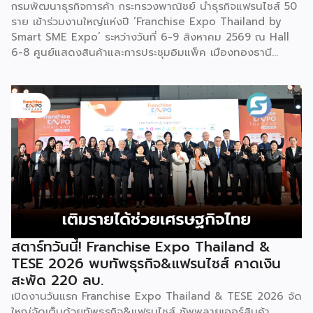
กรมพัฒนาธุรกิจการค้า กระทรวงพาณิชย์ นำธุรกิจแฟรนไชส์ 50
ราย เข้าร่วมงานใหญ่แห่งปี ‘Franchise Expo Thailand by
Smart SME Expo’ ระหว่างวันที่ 6-9 สิงหาคม 2569 ณ Hall
6-8 ศูนย์แสดงสินค้าและการประชุมอิมแพ็ค เมืองทองธานี
พร้อมจัดพิธีมอบรางวัล DBD Thailand Franchise Award
2026 ให้แก่ผู้ประกอบธุรกิจแฟรนไชส์ที่อยู่ในการส่งเสริมสนับสนุน
ของกรมฯ นายพูนพงษ์ นัยนาภากรณ์ อธิบดีกรมพัฒนาธุรกิจ
การค้า กระทรวงพาณิชย์ เปิดเผยภายหลังเป็นประธานเปิดงาน
“งานแฟรนไชส์ เอ็กซ์โป ไทยแลนด์ บาย สมาร์ท เอสเอ็มอี เอ็กซ์
โป (Franchise Expo Thailand by Smart SME Expo)” ซึ่ง
เป็นงานแสดงธุรกิจแฟรนไชส์ชั้นนำที่จัดขึ้นโดย บริษัท พีเอ็มจี
คอร์ปอเรชัน จำกัด เพื่อยกระดับศักยภาพของผู้ประกอบการและ
เจ้าของธุรกิจที่ต้องการขยายกิจการผ่านระบบแฟรนไชส์ […]
สตาร์ทวันนี้! Franchise Expo Thailand &
TESE 2026 พบทัพธุรกิจ&แฟรนไชส์ คาดเงิน
สะพัด 220 ลบ.
เปิดงานวันแรก Franchise Expo Thailand & TESE 2026 จัด
ใหญ่จัดเต็มด้วยทัพธุรกิจ&แฟรนไชส์ ซัพพลายเออร์สินค้า