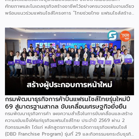
ศักยภาพและโมเดลธุรกิจสร้างอาชีพไว้อย่างครบวงจรในงานเดียว
พร้อมแนวร่วมแฟรนไชส์โครงการ “ไทยช่วยไทย แฟรนไชส์สร้าง
อาชีพ พลัส” ที่รัฐช่วยจ่ายค่าแฟรนไชส์ 50% มาเสริมทัพในงาน
รวมกว่า 250 บูธ บนพื้นที่ 15,000 ตารางเมตร หวังเป็นทาง
เลือกสร้างรายได้เพิ่มและพยุงเศรษฐกิจไทยให้ฟื้นตัว เสิร์ฟครบ
จบในงานด้วยสินเชื่อ และทำเลทองทั่วประเทศ พร้อมเสวนาให้
ความรู้โดยผู้ทรงคุณวุฒิคับคั่ง และกิจกรรมเจรจาจับคู่ธุรกิจทั้งใน
และต่างประเทศ งานจัดต่อเนื่องระหว่างวันที่ 6-9 สิงหาคมนี้ ที่
ฮอลล์ 6-8 อิมแพ็คเมืองทองธานี คาดเม็ดเงินสะพัดในงานราว
220 ล้านบาท นายพูนพงษ์ นัยนาภากรณ์ อธิบดีกรมพัฒนา
ธุรกิจการค้า กระทรวงพาณิชย์ กล่าวว่า งาน ” Franchise Expo
Thailand & Thailand E-Commerce Selection Expo
(TESE 2026) เป็นเวทีแสดงธุรกิจแฟรนไชส์และโซลูชั่นส์แบบครบ
วงจร […]
กรมพัฒนาธุรกิจการค้าปั้นแฟรนไชส์ไทยรุ่นใหม่ปี
69 สู่มาตรฐานสากล ขับเคลื่อนเศรษฐกิจยั่งยืน
กรมพัฒนาธุรกิจการค้า เผยความสำเร็จในการขับเคลื่อนและสร้าง
ความเข้มแข็งให้แก่ธุรกิจแฟรนไชส์ไทย ประจำปี 2569 ผ่าน 2
กิจกรรมหลัก ได้แก่ หลักสูตรการบริหารจัดการธุรกิจแฟรนไชส์
(DBD Franchise Program) รุ่นที่ 29 และกิจกรรมยกระดับธุรกิจ