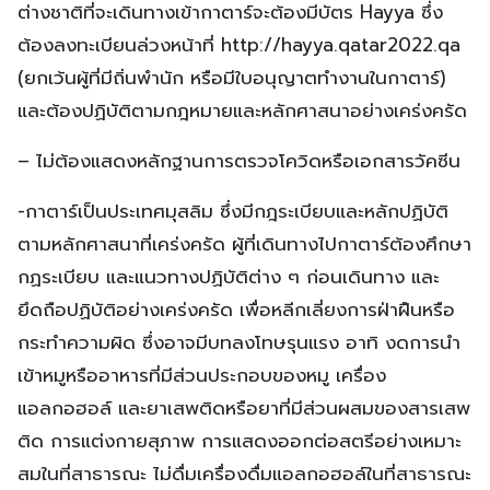
ต่างชาติที่จะเดินทางเข้ากาตาร์จะต้องมีบัตร Hayya ซึ่ง
ต้องลงทะเบียนล่วงหน้าที่ http://hayya.qatar2022.qa
(ยกเว้นผู้ที่มีถิ่นพำนัก หรือมีใบอนุญาตทำงานในกาตาร์)
และต้องปฏิบัติตามกฎหมายและหลักศาสนาอย่างเคร่งครัด
– ไม่ต้องแสดงหลักฐานการตรวจโควิดหรือเอกสารวัคซีน
-กาตาร์เป็นประเทศมุสลิม ซึ่งมีกฎระเบียบและหลักปฏิบัติ
ตามหลักศาสนาที่เคร่งครัด ผู้ที่เดินทางไปกาตาร์ต้องศึกษา
กฏระเบียบ และแนวทางปฏิบัติต่าง ๆ ก่อนเดินทาง และ
ยึดถือปฏิบัติอย่างเคร่งครัด เพื่อหลีกเลี่ยงการฝ่าฝืนหรือ
กระทำความผิด ซึ่งอาจมีบทลงโทษรุนแรง อาทิ งดการนำ
เข้าหมูหรืออาหารที่มีส่วนประกอบของหมู เครื่อง
แอลกอฮอล์ และยาเสพติดหรือยาที่มีส่วนผสมของสารเสพ
ติด การแต่งกายสุภาพ การแสดงออกต่อสตรีอย่างเหมาะ
สมในที่สาธารณะ ไม่ดื่มเครื่องดื่มแอลกอฮอล์ในที่สาธารณะ