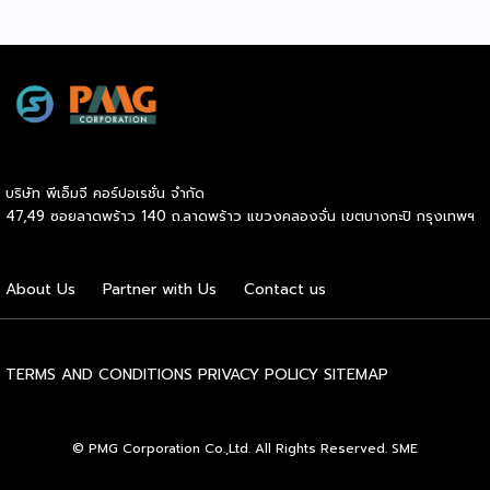
สู่เกณฑ์มาตรฐานคุณภาพการบริหารจัดการธุรกิจแฟรนไชส์
(Franchise Standard) มุ่งเป้าบ่มเพาะศักยภาพผู้ประกอบการราย
ใหม่ พร้อมการันตีคุณภาพมาตรฐานเพื่อสร้างความเชี่ยวชาญและ
ความน่าเชื่อถือในตลาดโลก นายพูนพงษ์ นัยนาภากรณ์ อธิบดี
กรมพัฒนาธุรกิจการค้า กระทรวงพาณิชย์ เปิดเผยภายหลังเป็น
ประธานมอบประกาศนียบัตรแก่ผู้ประกอบการแฟรนไชส์ใน 2
กิจกรรมว่า “ขอแสดงความยินดีกับทุกกิจการที่ได้รับ
ประกาศนียบัตรในวันนี้ (วันพุธที่ 15 กรกฎาคม 2569) โดย
บริษัท พีเอ็มจี คอร์ปอเรชั่น จำกัด
กิจกรรมแรกเป็นการอบรมหลักสูตรการบริหารจัดการธุรกิจแฟรน
47,49 ซอยลาดพร้าว 140 ถ.ลาดพร้าว แขวงคลองจั่น เขตบางกะปิ กรุงเทพฯ
ไชส์ (DBD Franchise Program: DBD-FP) รุ่นที่ 29 ซึ่งเป็น
หลักสูตรระยะยาวที่จัดขึ้นตั้งแต่วันที่ 3 ธันวาคม 2568 – วันที่ 2
เมษายน 2569 รวม 23 วัน โดยได้รับเกียรติจากวิทยากรผู้ทรง
About Us
Partner with Us
Contact us
คุณวุฒิจากภาครัฐ ภาคเอกชน และสถาบันการศึกษา ที่มาร่วมบ่ม
เพาะความรู้เชิงปฏิบัติการให้แก่ผู้ประกอบธุรกิจแฟรนไชส์อย่างเข้ม
ข้นรวม […]
TERMS AND CONDITIONS
PRIVACY POLICY
SITEMAP
© PMG Corporation Co.,Ltd. All Rights Reserved. SME