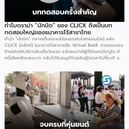
ทำไมดราม่า “นักบิด” ของ CLICX ถึงเป็นบท
ทดสอบใหญ่ของธนาคารไร้สาขาไทย
คำว่า “นักบิด” กลายเป็นกระแสร้อนแรงในโลกออนไลน์ หลัง
CLICX (คลิกซ์) ธนาคารไร้สาขาหรือ Virtual Bank รายแรกของ
ไทยเปิดให้บริการสินเชื่อวันแรก แล้วพบว่ามีผู้ที่ติดเครดิตบูโร มี
หนี้เสียหลักแสนบาท กลับได้รับอนุมัติวงเงินกู้ในเวลาไม่กี่นาที จน
เกิดการชักชวนกันในกลุ่มโซเชียลว่าจะ “กู้แล้วไม่จ่าย” สวนทางกับ
ผู้สมัครที่มีประวัติการเงินดีบางรายกลับถูกระบบปฏิเสธ
เหตุการณ์นี้ไม่ใช่แค่ดราม่าบนโลกออนไลน์เท่านั้น แต่เป็นกรณี
ศึกษาที่สะท้อนธรรมชาติของโมเดลธุรกิจใหม่ที่กำลังจะเปลี่ยน
โครงสร้างการเงินไทย นั่นคือ Virtual Bank ซึ่งผู้ประกอบการ
SME ควรทำความเข้าใจให้ลึกกว่าพาดหัวข่าว เพราะทั้งโอกาส และ
ความเสี่ยงที่เกิดขึ้นล้วนเกี่ยวข้องกับการเข้าถึงแหล่งทุนของธุรกิจ
รายย่อยโดยตรง ก่อนอื่นมาทำความเข้าใจกันก่อนว่า Virtual
Bank คืออะไร ต่างจากธนาคารเดิมตรงไหน คำตอบเรื่องนี้
อธิบายให้เข้าใจว่านี่ คือธนาคารที่ได้รับใบอนุญาตเต็มรูปแบบจาก
ธนาคารแห่งประเทศไทย (ธปท.) เหมือนธนาคารพาณิชย์ทั่วไปทุก