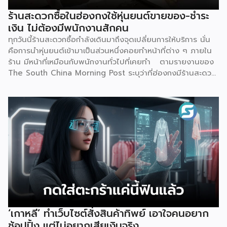
ประการ ต่างกันที่ไม่มีหน้าสาขาให้เดินเข้าไปทำธุรกรรม ทุกอย่าง
ร้านสะดวกซื้อในฮ่องกงใช้หุ่นยนต์ขายของ-ชำระ
ตั้งแต่เปิดบัญชี ฝาก-ถอน โอนเงิน ไปจนถึงขอสินเชื่อ จะทำผ่าน
เงิน ไม่ต้องมีพนักงานสักคน
แอปพลิเคชันทั้งหมด จุดนี้คือสิ่งที่ทำให้ Virtual Bank ต่าง
ทุกวันนี้ร้านสะดวกซื้อกำลังเดินมาถึงจุดเปลี่ยนการให้บริการ นั่น
จาก Mobile Banking ของธนาคารทั่วไปที่เราคุ้นเคย เพราะ
คือการนำหุ่นยนต์เข้ามาเป็นส่วนหนึ่งคอยทำหน้าที่ต่าง ๆ ภายใน
Mobile […]
ร้าน มีหน้าที่เหมือนกับพนักงานทั่วไปที่เคยทำ ตามรายงานของ
The South China Morning Post ระบุว่าที่ฮ่องกงมีร้านสะดวก
ซื้อแห่งใหม่เปิดให้บริการ โดยตั้งเป้าจะดึงดูดลูกค้า และเพิ่มความ
แปลกใหม่ด้วยการใช้หุ่นยนต์ฮิวมานอยด์เพียงตัวเดียวเป็นผู้
ควบคุมทุกอย่าง ซึ่งร้านแห่งนี้ตั้งอยู่ริมน้ำหงฮอม เปิดให้บริการ
ตลอด 24 ชั่วโมง แน่นอนว่าความพิเศษอยู่ที่การบริหารจัดการ
โดย “Xiao Gai” หุ่นยนต์ที่ถูกสร้างจากบริษัท Galbot ซึ่งเป็น
บริษัทด้านปัญญาประดิษฐ์ (AI) และหุ่นยนต์ในปักกิ่ง ด้วยความ
สูง 5 ฟุต 6 นิ้ว จึงทำหน้าที่ได้อย่างหลากหลาย ไม่ว่าจะเป็น การ
จัดเรียงสินค้าบนชั้นวาง, หยิบสินค้า และให้บริการลูกค้าเรื่องของ
การชำระเงิน ตามรายงานของ Galbot ระบุว่า “Xiao Gai”
สามารถสนทนากับลูกค้า, พูดคุยได้หลายภาษา, จำหน่ายสินค้าทุก
อย่าง ตั้งแต่ขนมขบเคี้ยวไปจนถึงยาที่หาซื้อได้ทั่วไป โดยความ
แปลกใหม่ของร้านค้าแห่งนี้คาดการณ์ว่าจะช่วยเพิ่มจำนวนผู้คน
‘เกาหลี’ ทำเว็บไซต์สั่งสินค้าทิพย์ เอาใจคนอยาก
สัญจรไป-มาในพื้นที่มากถึง 40% พร้อมกับตั้งเป้าวางแผนที่จะ
ช้อปปิ้ง แต่ไม่อยากเสียเงินจริง