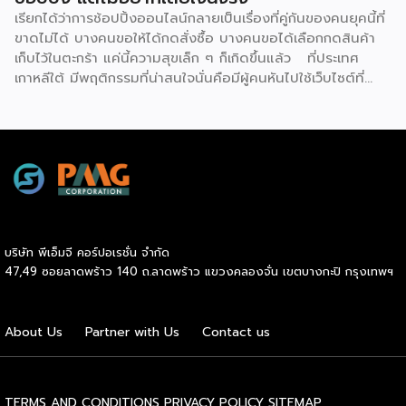
เปิดร้านค้าขนาดเล็กที่บริหารจัดการด้วยหุ่นยนต์อีก 100 แห่ง ใน
เรียกได้ว่าการช้อปปิ้งออนไลน์กลายเป็นเรื่องที่คู่กันของคนยุคนี้ที่
[…]
ขาดไม่ได้ บางคนขอให้ได้กดสั่งซื้อ บางคนขอได้เลือกกดสินค้า
เก็บไว้ในตะกร้า แค่นี้ความสุขเล็ก ๆ ก็เกิดขึ้นแล้ว ที่ประเทศ
เกาหลีใต้ มีพฤติกรรมที่น่าสนใจนั่นคือมีผู้คนหันไปใช้เว็บไซต์ที่
เรียกว่า ‘dopamine sites’ โดยเป็นเว็บไซต์ที่จำลองประสบกา
รณ์การช้อปปิ้งออนไลน์ได้อย่างสมบูรณ์แบบ ซึ่งผู้ใช้งานไม่ต้อง
เสียค่าใช้จ่ายแต่อย่างใด แน่นอนว่าดินแดนกิมจินี้มีการใช้
เทคโนโลยีดิจิทัลมากที่สุดในโลก เช่นเดียวกับการช้อปปิ้งออนไลน์
ที่พัฒนามากที่สุดเช่นกัน แม้ว่าตัวเลขการค้าออนไลน์ยังคง
แข็งแกร่ง แต่อีกด้านหนึ่งกลับพบว่ากลุ่มเยาวชนเกาหลีใต้ หันไปใช้
บริการเว็บไซต์ที่จำลองแพลตฟอร์มช้อปปิ้งออนไลน์ทุกขั้นตอน
ไม่ว่าจะเป็น สินค้าที่มีให้เลือกมากมาย, การรีวิวอย่างละเอียด, การ
บริษัท พีเอ็มจี คอร์ปอเรชั่น จำกัด
ให้คะแนน และโปรโมชันต่าง ๆ รวมถึงการเพิ่มสินค้าลงในตะกร้า
47,49 ซอยลาดพร้าว 140 ถ.ลาดพร้าว แขวงคลองจั่น เขตบางกะปิ กรุงเทพฯ
กรอกที่อยู่จัดส่ง คลิกสั่งซื้อ เหล่านี้เพื่อมอบประสบการณ์การซื้อ
เสมือนจริงทุกประการขึ้นมาแบบไม่ต้องเสียเงิน แน่นอนว่า
‘dopamine sites’ กลายเป็นพื้นที่ที่ใช้ได้ผลจริง ๆ เต็มไปด้วย
About Us
Partner with Us
Contact us
ความตื่นเต้น ความคาดหวัง และการหลั่งสารโดปามีนเล็กน้อย
แม้ว่าจะรู้อยู่แล้วว่าไม่ได้ซื้อสินค้าอะไรเลยก็ตาม อีกทั้ง ยัง
สอดคล้องกับสภาพเศรษฐกิจในยุคปัจจุบันที่ค่าครองชีพสูง และ
การล่อลวงจากโฆษณาที่มีอย่างต่อเนื่อง ซึ่งเว็บไซต์นี้มีประโยชน์
TERMS AND CONDITIONS
PRIVACY POLICY
SITEMAP