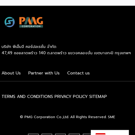
ค้าใหม่ สร้างความได้เปรียบในการแข่งขัน Cross Border E-
Commerce เปิดตลาดจีน ติดอาวุธ SMEs ไทย สู่ผู้บริโภค
ออนไลน์ ครบทั้งความรู้ เทรนด์ และโอกาสใหม่สำหรับเจ้าของ
ธุรกิจ ผู้ประกอบการ และผู้ที่กำลังวางแผนขยายตลาด
7
สิงหาคม 2569 | 10.00 – 12.15 น.
Franchise […]
บริษัท พีเอ็มจี คอร์ปอเรชั่น จำกัด
47,49 ซอยลาดพร้าว 140 ถ.ลาดพร้าว แขวงคลองจั่น เขตบางกะปิ กรุงเทพฯ
About Us
Partner with Us
Contact us
TERMS AND CONDITIONS
PRIVACY POLICY
SITEMAP
© PMG Corporation Co.,Ltd. All Rights Reserved. SME