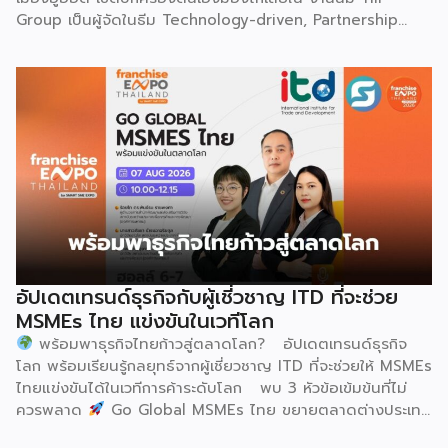
ต้องพลิ้วไหวอย่างต่อเนื่อง นักเต้นจึงต้องเป่าลู่เซิงอย่าง
Group เป็นผู้จัดในธีม Technology-driven, Partnership
สม่ำเสมอโดยไม่สะดุด แม้ในยามที่ต้องโลดโผนด้วยท่วงท่าที่ยาก
Oriented, Co-building a Sustainable Global Dairy
และซับซ้อนก็ตาม ในระหว่างการแสดง นักเต้นจะกลิ้งและหมุนตัว
Ecosystem (ขับเคลื่อนด้วยเทคโนโลยี มุ่งกระชับความร่วมมือ
ผ่านชามใส่น้ำที่วางเรียงเอาไว้ โดยต้องทรงตัวด้วยความแม่นยำ
สร้างระบบนิเวศอุตสาหกรรมนมโลกอย่างยั่งยืน) ถือเป็นเวทีระดับ
อย่างน่าอัศจรรย์ พร้อมรังสรรค์ลีลาท่ารำอันตื่นตาตื่นใจ ไม่ว่าจะ
โลกที่รวบรวมผู้นำจากสมาคมการค้านานาชาติ นักวิชาการ และผู้
เป็นท่านางแอ่นบิน พีระมิดมนุษย์ หรือท่ามังกรพลิกกาย การ
บริหารระดับสูงตลอดห่วงโซ่คุณค่าของอุตสาหกรรมนมทั่วโลก
ผสานท่วงทำนอง การเคลื่อนไหว ลมหายใจ และพละกำลังเข้าด้วย
ฮูฮอตขึ้นแท่นเมืองหลวงแห่งอุตสาหกรรมนมโลกอย่างเป็น
กันอย่างสมบูรณ์แบบนี้เอง ที่หล่อหลอมให้เกิดเป็นสุนทรียศาสตร์
ทางการ ในพิธีเปิดการประชุม สหพันธ์วิทยาศาสตร์และ
อันเป็นเอกลักษณ์ของศิลปะโบราณชนิดนี้ นับตั้งแต่คริสต์
เทคโนโลยีการอาหารนานาชาติ (IUFoST) ได้มอบป้ายประกาศ
ทศวรรษ 1990 เป็นต้นมา กุนซานจูได้รับการยอมรับอย่างกว้าง
เกียรติคุณและรางวัลที่ระลึก เพื่อรับรองให้เมืองฮูฮอตดำรง
ขวางทั้งในและต่างประเทศ […]
ตำแหน่ง World Dairy Capital หรือเมืองหลวงแห่ง
อุตสาหกรรมนมโลก อย่างเป็นทางการ ดร.ภาวิณี ชินะโชติ
ประธานบริหาร IUFoST กล่าวในพิธีเปิดว่า การมอบตำแหน่งดัง
อัปเดตเทรนด์ธุรกิจกับผู้เชี่วชาญ ITD ที่จะช่วย
กล่าวถือเป็นสัญญาณแห่งความสำเร็จที่สะท้อนความมุ่งมั่นทุ่มเท
MSMEs ไทย แข่งขันในเวทีโลก
ของเมืองฮูฮอตในการยกระดับอุตสาหกรรมนม พร้อมกล่าวเสริม
พร้อมพาธุรกิจไทยก้าวสู่ตลาดโลก? อัปเดตเทรนด์ธุรกิจ
ว่า รางวัลอันทรงเกียรตินี้ยังมุ่งหวังให้เป็นแรงขับเคลื่อนแก่
โลก พร้อมเรียนรู้กลยุทธ์จากผู้เชี่ยวชาญ ITD ที่จะช่วยให้ MSMEs
องค์กรระดับแถวหน้าอย่าง Yili Group […]
ไทยแข่งขันได้ในเวทีการค้าระดับโลก พบ 3 หัวข้อเข้มข้นที่ไม่
ควรพลาด
Go Global MSMEs ไทย ขยายตลาดต่างประเทศ
อย่างมั่นใจ
Green & ESG ปรับธุรกิจให้พร้อมรับกติกาการ