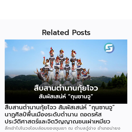
Related Posts
สืบสานตำนานกุ้ยโจว สัมผัสเสน่ห์ “กุนซานจู”
นาฏศิลป์พื้นเมืองระดับตำนาน ถอดรหัส
ประวัติศาสตร์และจิตวิญญาณชนเผ่าเหมียว
ลึกเข้าไปในวงโอบล้อมของขุนเขา ณ ตำบลจู๋ฉ่าง อำเภอน่ายง