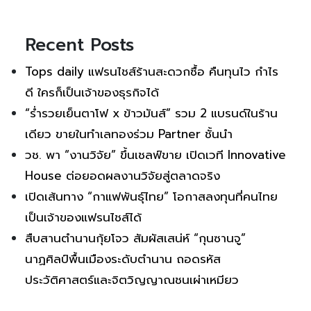
Recent Posts
Tops daily แฟรนไชส์ร้านสะดวกซื้อ คืนทุนไว กำไร
ดี ใครก็เป็นเจ้าของธุรกิจได้
“ร่ำรวยเย็นตาโฟ x ข้าวมันส์” รวม 2 แบรนด์ในร้าน
เดียว ขายในทำเลทองร่วม Partner ชั้นนำ
วช. พา “งานวิจัย” ขึ้นเชลฟ์ขาย เปิดเวที Innovative
House ต่อยอดผลงานวิจัยสู่ตลาดจริง
เปิดเส้นทาง “กาแฟพันธุ์ไทย” โอกาสลงทุนที่คนไทย
เป็นเจ้าของแฟรนไชส์ได้
สืบสานตำนานกุ้ยโจว สัมผัสเสน่ห์ “กุนซานจู”
นาฏศิลป์พื้นเมืองระดับตำนาน ถอดรหัส
ประวัติศาสตร์และจิตวิญญาณชนเผ่าเหมียว