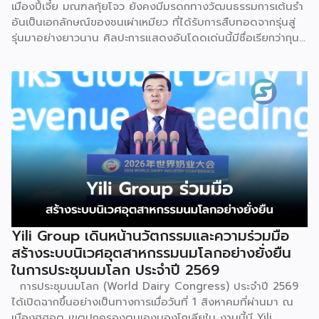
เมืองปี้เจี๋ย มณฑลกุ้ยโจว ยังคงมีมรดกทางวัฒนธรรมการเต้นรำ
อันเป็นเอกลักษณ์ของชนเผ่าเหมียว ที่ได้รับการสืบทอดจากรุ่นสู่
รุ่นมาอย่างยาวนาน ศิลปะการแสดงอันโดดเด่นนี้มีชื่อเรียกว่ากุน
ซานจู (Gunshanzhu) หรือเจ้าของฉายา “ไข่มุกแห่งที่ราบสูงกุ้ย
โจว” ซึ่งทรงคุณค่าเป็นยิ่งกว่าการแสดง เพราะทำหน้าที่จดบันทึก
ประวัติศาสตร์การอพยพย้ายถิ่นฐาน สะท้อนภูมิปัญญาทาง
วัฒนธรรมอันรุ่มรวย และตอกย้ำจิตวิญญาณอันแข็งแกร่งของ
ชนเผ่าเหมียวไว้ได้อย่างงดงาม ตำนานเล่าว่า ยามอพยพย้าย
ถิ่นฐานในอดีตกาล เส้นทางของชาวเหมียวต้องเผชิญกับเทือกเขา
สูงชันและพงหนามรกร้าง เพื่อเปิดทางให้เพื่อนพ้องเดินทางผ่าน
พงไพร เหล่าผู้กล้าหาญจึงใช้ร่างกายของตนกลิ้งทับพงหนาม
อย่างไม่เกรงกลัวเพื่อถางทางให้คนในเผ่า ด้วยเหตุนี้ คนรุ่นหลังจึง
ได้จำลองท่วงท่าการกลิ้งตัวดังกล่าวมาต่อยอดและรังสรรค์เป็น
ระบำลู่เซิงอันเป็นเอกลักษณ์ เพื่อรำลึกถึงความกล้าหาญและหยาด
เหงื่อแรงกายของบรรพบุรุษ โดยทุกท่วงท่าการกลิ้งตัวคือการ
Yili Group เดินหน้านวัตกรรมและความร่วมมือ
คารวะต่อบรรพชน และทุกการกระโดดสะท้อนถึงจิตวิญญาณอัน
สร้างระบบนิเวศอุตสาหกรรมนมโลกอย่างยั่งยืน
แรงกล้าของชนเผ่าเหมียว กุนซานจูถือเป็นหนึ่งในศิลปะการ
ในการประชุมนมโลก ประจำปี 2569
เต้นรำที่ปราบเซียนและท้าทายที่สุดของชนเผ่าเหมียว ผู้แสดงจะ
การประชุมนมโลก (World Dairy Congress) ประจำปี 2569
สวมเสื้อนอกสีขาวปักลายอันประณีต และสวมหมวกขนไก่ฟ้า
ได้เปิดฉากขึ้นอย่างเป็นทางการเมื่อวันที่ 1 สิงหาคมที่ผ่านมา ณ
พร้อมบรรเลงลู่เซิงแบบ 6 ท่อ จุดที่ท้าทายที่สุดคือเสียงเพลงจะ
เมืองฮูฮอต เขตปกครองตนเองมองโกเลียใน งานนี้มี Yili