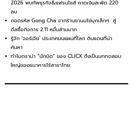
2026 พบทัพธุรกิจ&แฟรนไชส์ คาดเงินสะพัด 220
ลบ.
ถอดรหัส Gong Cha จากร้านชานมไข่มุกเล็กๆ สู่
ดีลซื้อกิจการ 2.11 หมื่นล้านบาท
รู้จัก ‘จอร์เจีย’ ประเทศบนแผนที่โลก ดินแดนที่น่า
ค้นหา
ทำไมดราม่า “นักบิด” ของ CLICX ถึงเป็นบททดสอบ
ใหญ่ของธนาคารไร้สาขาไทย