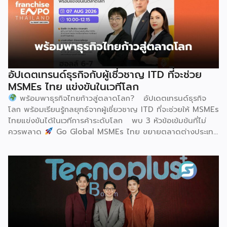
ฮูฮอตขึ้นแท่นเมืองหลวงแห่งอุตสาหกรรมนมโลกอย่างเป็น
ทางการ ในพิธีเปิดการประชุม สหพันธ์วิทยาศาสตร์และ
เทคโนโลยีการอาหารนานาชาติ (IUFoST) ได้มอบป้ายประกาศ
เกียรติคุณและรางวัลที่ระลึก เพื่อรับรองให้เมืองฮูฮอตดำรง
ตำแหน่ง World Dairy Capital หรือเมืองหลวงแห่ง
อุตสาหกรรมนมโลก อย่างเป็นทางการ ดร.ภาวิณี ชินะโชติ
ประธานบริหาร IUFoST กล่าวในพิธีเปิดว่า การมอบตำแหน่งดัง
อัปเดตเทรนด์ธุรกิจกับผู้เชี่วชาญ ITD ที่จะช่วย
กล่าวถือเป็นสัญญาณแห่งความสำเร็จที่สะท้อนความมุ่งมั่นทุ่มเท
MSMEs ไทย แข่งขันในเวทีโลก
ของเมืองฮูฮอตในการยกระดับอุตสาหกรรมนม พร้อมกล่าวเสริม
พร้อมพาธุรกิจไทยก้าวสู่ตลาดโลก? อัปเดตเทรนด์ธุรกิจ
ว่า รางวัลอันทรงเกียรตินี้ยังมุ่งหวังให้เป็นแรงขับเคลื่อนแก่
โลก พร้อมเรียนรู้กลยุทธ์จากผู้เชี่ยวชาญ ITD ที่จะช่วยให้ MSMEs
องค์กรระดับแถวหน้าอย่าง Yili Group […]
ไทยแข่งขันได้ในเวทีการค้าระดับโลก พบ 3 หัวข้อเข้มข้นที่ไม่
ควรพลาด
Go Global MSMEs ไทย ขยายตลาดต่างประเทศ
อย่างมั่นใจ
Green & ESG ปรับธุรกิจให้พร้อมรับกติกาการ
ค้าใหม่ สร้างความได้เปรียบในการแข่งขัน Cross Border E-
Commerce เปิดตลาดจีน ติดอาวุธ SMEs ไทย สู่ผู้บริโภค
ออนไลน์ ครบทั้งความรู้ เทรนด์ และโอกาสใหม่สำหรับเจ้าของ
ธุรกิจ ผู้ประกอบการ และผู้ที่กำลังวางแผนขยายตลาด
7
สิงหาคม 2569 | 10.00 – 12.15 น.
Franchise […]