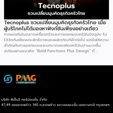
Tecnoplus ชวนเปลี่ยนมุมคิดธุรกิจครัวไทย เมื่อ
ผู้บริโภคไม่ได้มองหาฟังก์ชันเพียงอย่างเดียว
การแข่งขันในตลาดเครื่องครัวและการออกแบบครัวในปัจจุบัน ไม่
ได้วัดกันเพียงประสิทธิภาพของผลิตภัณฑ์อีกต่อไป แต่ยังให้ความ
สำคัญกับการออกแบบและบทบาทของห้องครัวในบ้านมากขึ้น
สะท้อนผ่านแนวคิด “Bold Functions Plus Design” ที่
Tecnoplus ถ่ายทอดในงาน Thai Kitchen Reimagined เมื่อ
วันที่ 23 กรกฎาคม 2569 ณ ลาน Eden 1 ชั้น 1 ศูนย์การค้า
เซ็นทรัลเวิลด์ เพื่อชวนผู้ประกอบการและผู้บริโภคมอง “ครัวไทย”
ในมิติใหม่ นายกฤตนัน สนธิจิรวงศ์ ประธานเจ้าหน้าที่บริหาร
บริษัท เดอะ ซิกเนเจอร์ แบรนด์ จำกัด กล่าวว่า ตลอดระยะเวลา
กว่า 20 ปี Tecnoplus ทำตลาดเครื่องครัวในประเทศไทย และ
พบว่าภาพจำของครัวไทยมักเป็นพื้นที่ที่เน้นการใช้งานและถูกแยก
ออกจากพื้นที่หลักของบ้าน ขณะที่หลายประเทศให้ความสำคัญกับ
บริษัท พีเอ็มจี คอร์ปอเรชั่น จำกัด
ห้องครัวในฐานะพื้นที่ศูนย์กลางของการใช้ชีวิต ด้วยเหตุนี้
47,49 ซอยลาดพร้าว 140 ถ.ลาดพร้าว แขวงคลองจั่น เขตบางกะปิ กรุงเทพฯ
Tecnoplus จึงนำเสนอแนวคิด “ครัวแบบไหนก็สวยได้” พร้อม
สื่อสารแนวคิด Bold Functions Plus Design ที่สะท้อนว่า