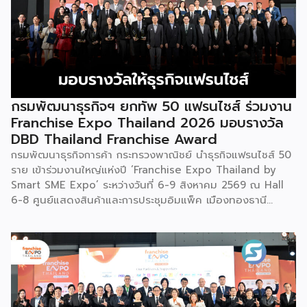
ครั้งนี้เป็นส่วนหนึ่งของทุนที่ วช. สนับสนุนภายใต้ชุดโครงการ
Innovative House ซึ่งมีเป้าหมายชัดเจน คือการแนะแนวและ
สนับสนุนให้ผู้ประกอบการนำนวัตกรรมที่ต่อยอดมาจากงานวิจัย
ไปพัฒนาต่อจนสามารถขายได้จริงในเชิงพาณิชย์ ไม่ใช่แค่งาน
วิจัยที่อยู่ในห้องแล็บ โดยสินค้าที่นำมาโชว์ในบูธจึงเป็นผลิตภัณฑ์
ที่ “พร้อมขาย” แล้วจริงๆ บางแบรนด์ขายออนไลน์ บางแบรนด์
ขายเฉพาะหน้าร้าน นอกจากนี้ ยังมีการสาธิตนำผลิตภัณฑ์ไป
กรมพัฒนาธุรกิจฯ ยกทัพ 50 แฟรนไชส์ ร่วมงาน
แปรรูปเป็นเมนูอาหาร-เครื่องดื่มให้ผู้ร่วมงานเห็นวิธีใช้งานจริง
Franchise Expo Thailand 2026 มอบรางวัล
โดยนำ ‘น้ำผึ้ง’ ที่ไม่ได้นำมาวางขายแบบเดิม ๆ แต่แปรรูปเป็น
DBD Thailand Franchise Award
เครื่องดื่มสเลอปี้ให้ผู้ร่วมงานได้ชิมสดๆ หน้าบูธ เพื่อดึงดูดและ
กรมพัฒนาธุรกิจการค้า กระทรวงพาณิชย์ นำธุรกิจแฟรนไชส์ 50
สร้างประสบการณ์ให้คนในงานได้ทดลองสัมผัสสินค้าจริง และหาก
ราย เข้าร่วมงานใหญ่แห่งปี ‘Franchise Expo Thailand by
ใครสนใจก็สามารถซื้อ หัวเชื้อ กลับไปทำเครื่องดื่มต่อเองที่บ้านได้
Smart SME Expo’ ระหว่างวันที่ 6-9 สิงหาคม 2569 ณ Hall
เช่นกัน […]
6-8 ศูนย์แสดงสินค้าและการประชุมอิมแพ็ค เมืองทองธานี
พร้อมจัดพิธีมอบรางวัล DBD Thailand Franchise Award
2026 ให้แก่ผู้ประกอบธุรกิจแฟรนไชส์ที่อยู่ในการส่งเสริมสนับสนุน
ของกรมฯ นายพูนพงษ์ นัยนาภากรณ์ อธิบดีกรมพัฒนาธุรกิจ
การค้า กระทรวงพาณิชย์ เปิดเผยภายหลังเป็นประธานเปิดงาน
“งานแฟรนไชส์ เอ็กซ์โป ไทยแลนด์ บาย สมาร์ท เอสเอ็มอี เอ็กซ์
โป (Franchise Expo Thailand by Smart SME Expo)” ซึ่ง
เป็นงานแสดงธุรกิจแฟรนไชส์ชั้นนำที่จัดขึ้นโดย บริษัท พีเอ็มจี