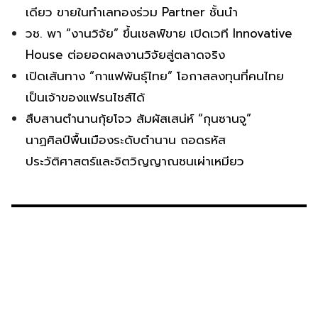
เดียว ขายในทำเลทองร่วม Partner ชั้นนำ
วช. พา “งานวิจัย” ขึ้นเชลฟ์ขาย เปิดเวที Innovative
House ต่อยอดผลงานวิจัยสู่ตลาดจริง
เปิดเส้นทาง “กาแฟพันธุ์ไทย” โอกาสลงทุนที่คนไทย
เป็นเจ้าของแฟรนไชส์ได้
สืบสานตำนานกุ้ยโจว สัมผัสเสน่ห์ “กุนซานจู”
นาฏศิลป์พื้นเมืองระดับตำนาน ถอดรหัส
ประวัติศาสตร์และจิตวิญญาณชนเผ่าเหมียว