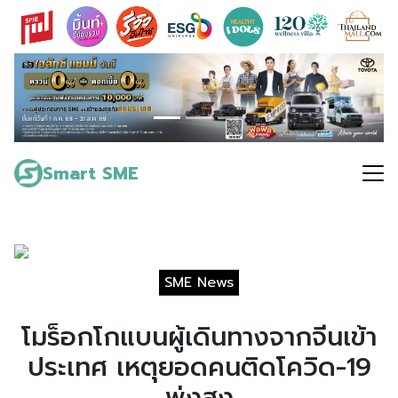
Skip
to
content
Search
for:
Smart SME
SME News
โมร็อกโกแบนผู้เดินทางจากจีนเข้า
ประเทศ เหตุยอดคนติดโควิด-19
พุ่งสูง