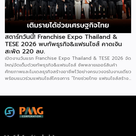
คอร์ปอเรชัน จำกัด เพื่อยกระดับศักยภาพของผู้ประกอบการและ
เจ้าของธุรกิจที่ต้องการขยายกิจการผ่านระบบแฟรนไชส์ […]
สตาร์ทวันนี้! Franchise Expo Thailand &
TESE 2026 พบทัพธุรกิจ&แฟรนไชส์ คาดเงิน
สะพัด 220 ลบ.
เปิดงานวันแรก Franchise Expo Thailand & TESE 2026 จัด
ใหญ่จัดเต็มด้วยทัพธุรกิจ&แฟรนไชส์ ซัพพลายเออร์สินค้า
ศักยภาพและโมเดลธุรกิจสร้างอาชีพไว้อย่างครบวงจรในงานเดียว
พร้อมแนวร่วมแฟรนไชส์โครงการ “ไทยช่วยไทย แฟรนไชส์สร้าง
อาชีพ พลัส” ที่รัฐช่วยจ่ายค่าแฟรนไชส์ 50% มาเสริมทัพในงาน
รวมกว่า 250 บูธ บนพื้นที่ 15,000 ตารางเมตร หวังเป็นทาง
เลือกสร้างรายได้เพิ่มและพยุงเศรษฐกิจไทยให้ฟื้นตัว เสิร์ฟครบ
จบในงานด้วยสินเชื่อ และทำเลทองทั่วประเทศ พร้อมเสวนาให้
ความรู้โดยผู้ทรงคุณวุฒิคับคั่ง และกิจกรรมเจรจาจับคู่ธุรกิจทั้งใน
และต่างประเทศ งานจัดต่อเนื่องระหว่างวันที่ 6-9 สิงหาคมนี้ ที่
ฮอลล์ 6-8 อิมแพ็คเมืองทองธานี คาดเม็ดเงินสะพัดในงานราว
220 ล้านบาท นายพูนพงษ์ นัยนาภากรณ์ อธิบดีกรมพัฒนา