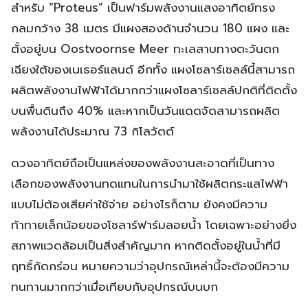
สำหรับ “Proteus” เป็นฟาร์มพลังงานแสงอาทิตย์ทรง
กลมกว้าง 38 เมตร มีแผงสองด้านจำนวน 180 แผง และ
ตั้งอยู่บน Oostvoornse Meer ทะเลสาบทางตะวันตก
เฉียงใต้ของเนเธอร์แลนด์ อีกทั้ง แผงโซลาร์เซลล์นี้สามารถ
ผลิตพลังงานไฟฟ้าได้มากกว่าแผงโซลาร์เซลล์ปกติที่ติดตั้ง
บนพื้นดินถึง 40% และหากเป็นวันแดดจัดสามารถผลิต
พลังงานได้ประมาณ 73 กิโลวัตต์
ดวงอาทิตย์ถือเป็นแหล่งของพลังงานสะอาดที่เป็นทาง
เลือกของพลังงานทดแทนในการนำมาใช้ผลิตกระแสไฟฟ้า
แบบไม่ต้องเสียค่าใช้จ่าย อย่างไรก็ตาม ยังคงมีความ
ท้าทายเล็กน้อยของโซลาร์ฟาร์มลอยน้ำ โดยเฉพาะอย่างยิ่ง
สภาพแวดล้อมเป็นสิ่งสำคัญมาก หากติดตั้งอยู่ในน้ำที่มี
ฤทธิ์กัดกร่อน หมายความว่าอุปกรณ์เหล่านี้จะต้องมีความ
ทนทานมากกว่าเมื่อเทียบกับอุปกรณ์บนบก