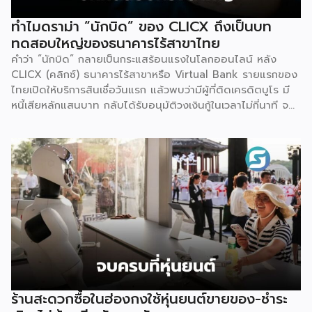
ทำไมดราม่า “นักบิด” ของ CLICX ถึงเป็นบท
ทดสอบใหญ่ของธนาคารไร้สาขาไทย
คำว่า “นักบิด” กลายเป็นกระแสร้อนแรงในโลกออนไลน์ หลัง
CLICX (คลิกซ์) ธนาคารไร้สาขาหรือ Virtual Bank รายแรกของ
ไทยเปิดให้บริการสินเชื่อวันแรก แล้วพบว่ามีผู้ที่ติดเครดิตบูโร มี
หนี้เสียหลักแสนบาท กลับได้รับอนุมัติวงเงินกู้ในเวลาไม่กี่นาที จน
เกิดการชักชวนกันในกลุ่มโซเชียลว่าจะ “กู้แล้วไม่จ่าย” สวนทางกับ
ผู้สมัครที่มีประวัติการเงินดีบางรายกลับถูกระบบปฏิเสธ
เหตุการณ์นี้ไม่ใช่แค่ดราม่าบนโลกออนไลน์เท่านั้น แต่เป็นกรณี
ศึกษาที่สะท้อนธรรมชาติของโมเดลธุรกิจใหม่ที่กำลังจะเปลี่ยน
โครงสร้างการเงินไทย นั่นคือ Virtual Bank ซึ่งผู้ประกอบการ
SME ควรทำความเข้าใจให้ลึกกว่าพาดหัวข่าว เพราะทั้งโอกาส และ
ความเสี่ยงที่เกิดขึ้นล้วนเกี่ยวข้องกับการเข้าถึงแหล่งทุนของธุรกิจ
รายย่อยโดยตรง ก่อนอื่นมาทำความเข้าใจกันก่อนว่า Virtual
Bank คืออะไร ต่างจากธนาคารเดิมตรงไหน คำตอบเรื่องนี้
อธิบายให้เข้าใจว่านี่ คือธนาคารที่ได้รับใบอนุญาตเต็มรูปแบบจาก
ธนาคารแห่งประเทศไทย (ธปท.) เหมือนธนาคารพาณิชย์ทั่วไปทุก
ประการ ต่างกันที่ไม่มีหน้าสาขาให้เดินเข้าไปทำธุรกรรม ทุกอย่าง
ร้านสะดวกซื้อในฮ่องกงใช้หุ่นยนต์ขายของ-ชำระ
ตั้งแต่เปิดบัญชี ฝาก-ถอน โอนเงิน ไปจนถึงขอสินเชื่อ จะทำผ่าน