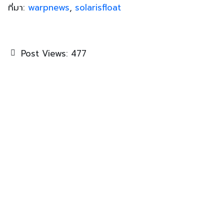
ที่มา:
warpnews
,
solarisfloat
Post Views:
477