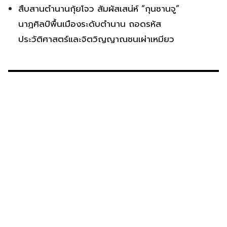
สืบสานตำนานกุ้ยโจว สัมผัสเสน่ห์ “กุนซานจู”
นาฏศิลป์พื้นเมืองระดับตำนาน ถอดรหัส
ประวัติศาสตร์และจิตวิญญาณชนเผ่าเหมียว