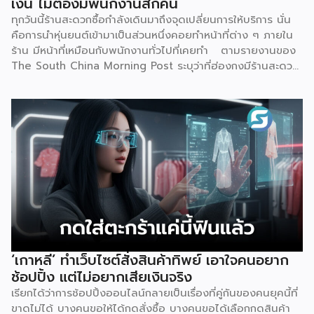
เงิน ไม่ต้องมีพนักงานสักคน
แอปพลิเคชันทั้งหมด จุดนี้คือสิ่งที่ทำให้ Virtual Bank ต่าง
ทุกวันนี้ร้านสะดวกซื้อกำลังเดินมาถึงจุดเปลี่ยนการให้บริการ นั่น
จาก Mobile Banking ของธนาคารทั่วไปที่เราคุ้นเคย เพราะ
คือการนำหุ่นยนต์เข้ามาเป็นส่วนหนึ่งคอยทำหน้าที่ต่าง ๆ ภายใน
Mobile […]
ร้าน มีหน้าที่เหมือนกับพนักงานทั่วไปที่เคยทำ ตามรายงานของ
The South China Morning Post ระบุว่าที่ฮ่องกงมีร้านสะดวก
ซื้อแห่งใหม่เปิดให้บริการ โดยตั้งเป้าจะดึงดูดลูกค้า และเพิ่มความ
แปลกใหม่ด้วยการใช้หุ่นยนต์ฮิวมานอยด์เพียงตัวเดียวเป็นผู้
ควบคุมทุกอย่าง ซึ่งร้านแห่งนี้ตั้งอยู่ริมน้ำหงฮอม เปิดให้บริการ
ตลอด 24 ชั่วโมง แน่นอนว่าความพิเศษอยู่ที่การบริหารจัดการ
โดย “Xiao Gai” หุ่นยนต์ที่ถูกสร้างจากบริษัท Galbot ซึ่งเป็น
บริษัทด้านปัญญาประดิษฐ์ (AI) และหุ่นยนต์ในปักกิ่ง ด้วยความ
สูง 5 ฟุต 6 นิ้ว จึงทำหน้าที่ได้อย่างหลากหลาย ไม่ว่าจะเป็น การ
จัดเรียงสินค้าบนชั้นวาง, หยิบสินค้า และให้บริการลูกค้าเรื่องของ
การชำระเงิน ตามรายงานของ Galbot ระบุว่า “Xiao Gai”
สามารถสนทนากับลูกค้า, พูดคุยได้หลายภาษา, จำหน่ายสินค้าทุก
อย่าง ตั้งแต่ขนมขบเคี้ยวไปจนถึงยาที่หาซื้อได้ทั่วไป โดยความ
แปลกใหม่ของร้านค้าแห่งนี้คาดการณ์ว่าจะช่วยเพิ่มจำนวนผู้คน
‘เกาหลี’ ทำเว็บไซต์สั่งสินค้าทิพย์ เอาใจคนอยาก
สัญจรไป-มาในพื้นที่มากถึง 40% พร้อมกับตั้งเป้าวางแผนที่จะ
ช้อปปิ้ง แต่ไม่อยากเสียเงินจริง
เปิดร้านค้าขนาดเล็กที่บริหารจัดการด้วยหุ่นยนต์อีก 100 แห่ง ใน
เรียกได้ว่าการช้อปปิ้งออนไลน์กลายเป็นเรื่องที่คู่กันของคนยุคนี้ที่
[…]
ขาดไม่ได้ บางคนขอให้ได้กดสั่งซื้อ บางคนขอได้เลือกกดสินค้า