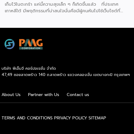
เก็บไว้ในตะกร้า แค่นี้ความสุขเล็ก ๆ ก็เกิดขึ้นแล้ว ที่ประเทศ
เกาหลีใต้ มีพฤติกรรมที่น่าสนใจนั่นคือมีผู้คนหันไปใช้เว็บไซต์ที่
เรียกว่า ‘dopamine sites’ โดยเป็นเว็บไซต์ที่จำลองประสบกา
รณ์การช้อปปิ้งออนไลน์ได้อย่างสมบูรณ์แบบ ซึ่งผู้ใช้งานไม่ต้อง
เสียค่าใช้จ่ายแต่อย่างใด แน่นอนว่าดินแดนกิมจินี้มีการใช้
เทคโนโลยีดิจิทัลมากที่สุดในโลก เช่นเดียวกับการช้อปปิ้งออนไลน์
ที่พัฒนามากที่สุดเช่นกัน แม้ว่าตัวเลขการค้าออนไลน์ยังคง
แข็งแกร่ง แต่อีกด้านหนึ่งกลับพบว่ากลุ่มเยาวชนเกาหลีใต้ หันไปใช้
บริการเว็บไซต์ที่จำลองแพลตฟอร์มช้อปปิ้งออนไลน์ทุกขั้นตอน
ไม่ว่าจะเป็น สินค้าที่มีให้เลือกมากมาย, การรีวิวอย่างละเอียด, การ
บริษัท พีเอ็มจี คอร์ปอเรชั่น จำกัด
ให้คะแนน และโปรโมชันต่าง ๆ รวมถึงการเพิ่มสินค้าลงในตะกร้า
47,49 ซอยลาดพร้าว 140 ถ.ลาดพร้าว แขวงคลองจั่น เขตบางกะปิ กรุงเทพฯ
กรอกที่อยู่จัดส่ง คลิกสั่งซื้อ เหล่านี้เพื่อมอบประสบการณ์การซื้อ
เสมือนจริงทุกประการขึ้นมาแบบไม่ต้องเสียเงิน แน่นอนว่า
‘dopamine sites’ กลายเป็นพื้นที่ที่ใช้ได้ผลจริง ๆ เต็มไปด้วย
About Us
Partner with Us
Contact us
ความตื่นเต้น ความคาดหวัง และการหลั่งสารโดปามีนเล็กน้อย
แม้ว่าจะรู้อยู่แล้วว่าไม่ได้ซื้อสินค้าอะไรเลยก็ตาม อีกทั้ง ยัง
สอดคล้องกับสภาพเศรษฐกิจในยุคปัจจุบันที่ค่าครองชีพสูง และ
การล่อลวงจากโฆษณาที่มีอย่างต่อเนื่อง ซึ่งเว็บไซต์นี้มีประโยชน์
TERMS AND CONDITIONS
PRIVACY POLICY
SITEMAP
อย่างแท้จริงในเรื่องการประหยัดเงิน ความพึงพอใจที่ได้สัมผัส
ประสบการณ์ช้อปปิ้งที่น่าหลงใหล อย่างไรก็ตาม เว็บไซต์ประเภท