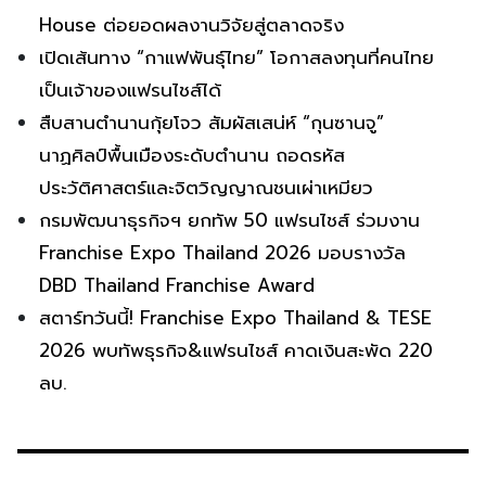
House ต่อยอดผลงานวิจัยสู่ตลาดจริง
เปิดเส้นทาง “กาแฟพันธุ์ไทย” โอกาสลงทุนที่คนไทย
เป็นเจ้าของแฟรนไชส์ได้
สืบสานตำนานกุ้ยโจว สัมผัสเสน่ห์ “กุนซานจู”
นาฏศิลป์พื้นเมืองระดับตำนาน ถอดรหัส
ประวัติศาสตร์และจิตวิญญาณชนเผ่าเหมียว
กรมพัฒนาธุรกิจฯ ยกทัพ 50 แฟรนไชส์ ร่วมงาน
Franchise Expo Thailand 2026 มอบรางวัล
DBD Thailand Franchise Award
สตาร์ทวันนี้! Franchise Expo Thailand & TESE
2026 พบทัพธุรกิจ&แฟรนไชส์ คาดเงินสะพัด 220
ลบ.