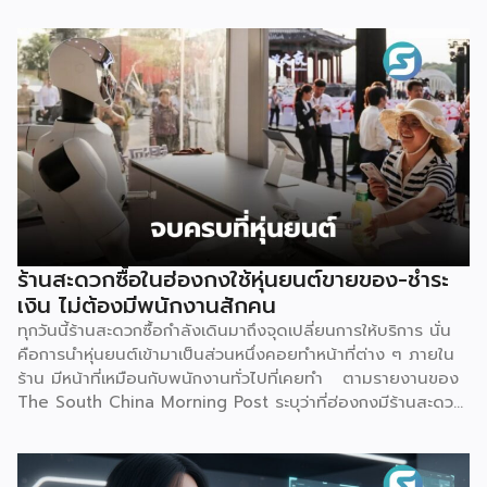
เกิดการชักชวนกันในกลุ่มโซเชียลว่าจะ “กู้แล้วไม่จ่าย” สวนทางกับ
ผู้สมัครที่มีประวัติการเงินดีบางรายกลับถูกระบบปฏิเสธ
เหตุการณ์นี้ไม่ใช่แค่ดราม่าบนโลกออนไลน์เท่านั้น แต่เป็นกรณี
ศึกษาที่สะท้อนธรรมชาติของโมเดลธุรกิจใหม่ที่กำลังจะเปลี่ยน
โครงสร้างการเงินไทย นั่นคือ Virtual Bank ซึ่งผู้ประกอบการ
SME ควรทำความเข้าใจให้ลึกกว่าพาดหัวข่าว เพราะทั้งโอกาส และ
ความเสี่ยงที่เกิดขึ้นล้วนเกี่ยวข้องกับการเข้าถึงแหล่งทุนของธุรกิจ
รายย่อยโดยตรง ก่อนอื่นมาทำความเข้าใจกันก่อนว่า Virtual
Bank คืออะไร ต่างจากธนาคารเดิมตรงไหน คำตอบเรื่องนี้
อธิบายให้เข้าใจว่านี่ คือธนาคารที่ได้รับใบอนุญาตเต็มรูปแบบจาก
ธนาคารแห่งประเทศไทย (ธปท.) เหมือนธนาคารพาณิชย์ทั่วไปทุก
ประการ ต่างกันที่ไม่มีหน้าสาขาให้เดินเข้าไปทำธุรกรรม ทุกอย่าง
ร้านสะดวกซื้อในฮ่องกงใช้หุ่นยนต์ขายของ-ชำระ
ตั้งแต่เปิดบัญชี ฝาก-ถอน โอนเงิน ไปจนถึงขอสินเชื่อ จะทำผ่าน
เงิน ไม่ต้องมีพนักงานสักคน
แอปพลิเคชันทั้งหมด จุดนี้คือสิ่งที่ทำให้ Virtual Bank ต่าง
ทุกวันนี้ร้านสะดวกซื้อกำลังเดินมาถึงจุดเปลี่ยนการให้บริการ นั่น
จาก Mobile Banking ของธนาคารทั่วไปที่เราคุ้นเคย เพราะ
คือการนำหุ่นยนต์เข้ามาเป็นส่วนหนึ่งคอยทำหน้าที่ต่าง ๆ ภายใน
Mobile […]
ร้าน มีหน้าที่เหมือนกับพนักงานทั่วไปที่เคยทำ ตามรายงานของ
The South China Morning Post ระบุว่าที่ฮ่องกงมีร้านสะดวก
ซื้อแห่งใหม่เปิดให้บริการ โดยตั้งเป้าจะดึงดูดลูกค้า และเพิ่มความ
แปลกใหม่ด้วยการใช้หุ่นยนต์ฮิวมานอยด์เพียงตัวเดียวเป็นผู้
ควบคุมทุกอย่าง ซึ่งร้านแห่งนี้ตั้งอยู่ริมน้ำหงฮอม เปิดให้บริการ