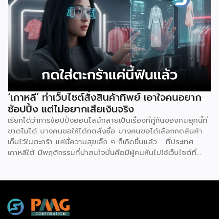
ตลอด 24 ชั่วโมง แน่นอนว่าความพิเศษอยู่ที่การบริหารจัดการ
โดย “Xiao Gai” หุ่นยนต์ที่ถูกสร้างจากบริษัท Galbot ซึ่งเป็น
บริษัทด้านปัญญาประดิษฐ์ (AI) และหุ่นยนต์ในปักกิ่ง ด้วยความ
สูง 5 ฟุต 6 นิ้ว จึงทำหน้าที่ได้อย่างหลากหลาย ไม่ว่าจะเป็น การ
จัดเรียงสินค้าบนชั้นวาง, หยิบสินค้า และให้บริการลูกค้าเรื่องของ
การชำระเงิน ตามรายงานของ Galbot ระบุว่า “Xiao Gai”
สามารถสนทนากับลูกค้า, พูดคุยได้หลายภาษา, จำหน่ายสินค้าทุก
อย่าง ตั้งแต่ขนมขบเคี้ยวไปจนถึงยาที่หาซื้อได้ทั่วไป โดยความ
แปลกใหม่ของร้านค้าแห่งนี้คาดการณ์ว่าจะช่วยเพิ่มจำนวนผู้คน
‘เกาหลี’ ทำเว็บไซต์สั่งสินค้าทิพย์ เอาใจคนอยาก
สัญจรไป-มาในพื้นที่มากถึง 40% พร้อมกับตั้งเป้าวางแผนที่จะ
ช้อปปิ้ง แต่ไม่อยากเสียเงินจริง
เปิดร้านค้าขนาดเล็กที่บริหารจัดการด้วยหุ่นยนต์อีก 100 แห่ง ใน
เรียกได้ว่าการช้อปปิ้งออนไลน์กลายเป็นเรื่องที่คู่กันของคนยุคนี้ที่
[…]
ขาดไม่ได้ บางคนขอให้ได้กดสั่งซื้อ บางคนขอได้เลือกกดสินค้า
เก็บไว้ในตะกร้า แค่นี้ความสุขเล็ก ๆ ก็เกิดขึ้นแล้ว ที่ประเทศ
เกาหลีใต้ มีพฤติกรรมที่น่าสนใจนั่นคือมีผู้คนหันไปใช้เว็บไซต์ที่
เรียกว่า ‘dopamine sites’ โดยเป็นเว็บไซต์ที่จำลองประสบกา
รณ์การช้อปปิ้งออนไลน์ได้อย่างสมบูรณ์แบบ ซึ่งผู้ใช้งานไม่ต้อง
เสียค่าใช้จ่ายแต่อย่างใด แน่นอนว่าดินแดนกิมจินี้มีการใช้
เทคโนโลยีดิจิทัลมากที่สุดในโลก เช่นเดียวกับการช้อปปิ้งออนไลน์
ที่พัฒนามากที่สุดเช่นกัน แม้ว่าตัวเลขการค้าออนไลน์ยังคง
แข็งแกร่ง แต่อีกด้านหนึ่งกลับพบว่ากลุ่มเยาวชนเกาหลีใต้ หันไปใช้