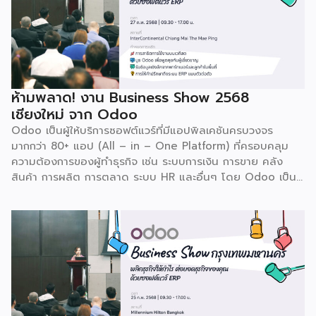
ห้ามพลาด! งาน Business Show 2568
เชียงใหม่ จาก Odoo
Odoo เป็นผู้ให้บริการซอฟต์แวร์ที่มีแอปพิลเคชันครบวงจร
มากกว่า 80+ แอป (All – in – One Platform) ที่ครอบคลุม
ความต้องการของผู้ทำธุรกิจ เช่น ระบบการเงิน การขาย คลัง
สินค้า การผลิต การตลาด ระบบ HR และอื่นๆ โดย Odoo เป็นผู้
ให้บริการซอฟต์แวร์โอเพ่นซอร์ส (Open Source) จากประเทศ
เบลเยี่ยมให้บริการใน 19 แห่งทั่วโลก รวมถึงสหรัฐอเมริกา ฮ่องกง
อินโดนีเซีย และดูไบ ปัจจุบัน Odoo ให้บริการผู้ใช้งานในไทย
มากกว่า 4 แสนราย และมีผู้ใช้งานมากกว่า 6 ล้านคนทั่วเอเชีย ปีนี้
Odoo กลับมาจัดงาน Business Roadshow 2568 ภายใต้
Concept พลิกธุรกิจให้กำไร ต่อยอดธุรกิจของคุณด้วย
ซอฟต์แวร์ ERP ที่มาปลดล็อกทุกธุรกิจในประเทศไทยผ่านการนำ
เทคโนโลยีใหม่สุดล้ำ ยกระดับองค์กรของคุณไปสู่ระบบดิจิทัล