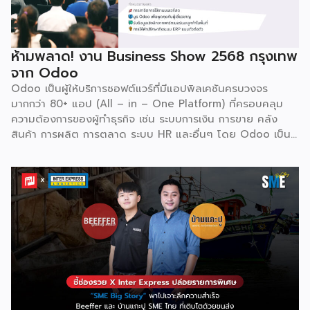
พร้อมกับโอกาสที่จะได้เข้ามาเป็นพาร์ทเนอร์ระดับมืออาชีพร่วมกับ
Odoo […]
ห้ามพลาด! งาน Business Show 2568 กรุงเทพ
จาก Odoo
Odoo เป็นผู้ให้บริการซอฟต์แวร์ที่มีแอปพิลเคชันครบวงจร
มากกว่า 80+ แอป (All – in – One Platform) ที่ครอบคลุม
ความต้องการของผู้ทำธุรกิจ เช่น ระบบการเงิน การขาย คลัง
สินค้า การผลิต การตลาด ระบบ HR และอื่นๆ โดย Odoo เป็นผู้
ให้บริการซอฟต์แวร์โอเพ่นซอร์ส (Open Source) จากประเทศ
เบลเยี่ยมให้บริการใน 19 แห่งทั่วโลก รวมถึงสหรัฐอเมริกา ฮ่องกง
อินโดนีเซีย และดูไบ ปัจจุบัน Odoo ให้บริการผู้ใช้งานในไทย
มากกว่า 4 แสนราย และมีผู้ใช้งานมากกว่า 6 ล้านคนทั่วเอเชีย ปีนี้
Odoo กลับมาจัดงาน Business Roadshow 2568 ภายใต้
Concept พลิกธุรกิจให้กำไร ต่อยอดธุรกิจของคุณด้วย
ซอฟต์แวร์ ERP ที่มาปลดล็อกทุกธุรกิจในประเทศไทยผ่านการนำ
เทคโนโลยีใหม่สุดล้ำ ยกระดับองค์กรของคุณไปสู่ระบบดิจิทัล
พร้อมกับโอกาสที่จะได้เข้ามาเป็นพาร์ทเนอร์ระดับมืออาชีพร่วมกับ
Odoo […]