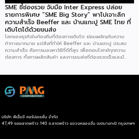
SME ชี้ช่องรวย จับมือ Inter Express ปล่อย
รายการพิเศษ “SME Big Story” พาไปเจาะลึก
ความสำเร็จ Beeffer และ บ้านแกะปู SME ไทย ที่
เติบโตได้ด้วยขนส่ง
โลกของธุรกิจในท้องถิ่นที่ต้องการเติบโต ย่อมเผชิญกับความ
ท้าทายมากมาย แต่สิ่งที่ทำให้ Beeffer และ บ้านแกะปู ประสบ
ความสำเร็จ คือการมองหาวิธีที่ดีที่สุด เพื่อตอบโจทย์ทุกความ
ต้องการ ทั้งการผลิตสินค้า และการขนส่งที่ต้องรวดเร็วและมี
คุณภาพ เราจะพาคุณไปเรียนรู้เคล็ดลับที่ช่วยให้ธุรกิจเหล่านี้เติบโต
ได้อย่างรวดเร็ว พร้อมด้วยผู้ช่วยคนสำคัญอย่าง Inter
Express ที่เป็นพาร์ทเนอร์จัดการเรื่องขนส่งให้เป็นไปอย่างราบรื่น
Beeffer : แบรนด์เนื้อโคขุนพรีเมียมที่ตั้งต้นจากฟาร์มเลี้ยง
วัวในจังหวัดระยอง และขยายสู่การเป็นแบรนด์ที่ได้รับความนิยม
ทั่วประเทศ ความสำเร็จของ Beeffer ไม่ได้เกิดขึ้นจากแค่การมี
วัตถุดิบคุณภาพ แต่ยังมาจากการเลือกใช้ขนส่งที่สามารถรักษา
อุณหภูมิของเนื้อให้สดใหม่และได้มาตรฐานถึงมือลูกค้าในทุก
บริษัท พีเอ็มจี คอร์ปอเรชั่น จำกัด
จังหวัด บ้านแกะปู : ร้านอาหารทะเลในอ่างศิลา กับความสำเร็จ
47,49 ซอยลาดพร้าว 140 ถ.ลาดพร้าว แขวงคลองจั่น เขตบางกะปิ กรุงเทพฯ
ที่มาจากความใส่ใจในคุณภาพสินค้า ตอบโจทย์ painpoint ของ
ลูกค้า และบริการที่ดีเยี่ยม เน้นวัตถุดิบสดใหม่จากทะเล เข้าถึงผู้ซื้อ
ได้อย่างรวดเร็ว ด้วยขนส่งแบบแช่เย็น ที่รักษาความสดได้อย่าง