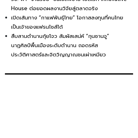
House ต่อยอดผลงานวิจัยสู่ตลาดจริง
เปิดเส้นทาง “กาแฟพันธุ์ไทย” โอกาสลงทุนที่คนไทย
เป็นเจ้าของแฟรนไชส์ได้
สืบสานตำนานกุ้ยโจว สัมผัสเสน่ห์ “กุนซานจู”
นาฏศิลป์พื้นเมืองระดับตำนาน ถอดรหัส
ประวัติศาสตร์และจิตวิญญาณชนเผ่าเหมียว