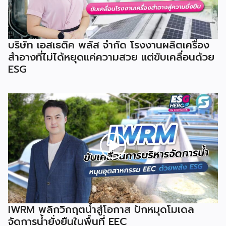
บริษัท เอสเธติค พลัส จำกัด โรงงานผลิตเครื่อง
สำอางที่ไม่ได้หยุดแค่ความสวย แต่ขับเคลื่อนด้วย
ESG
IWRM พลิกวิกฤตน้ำสู่โอกาส ปักหมุดโมเดล
จัดการน้ำยั่งยืนในพื้นที่ EEC