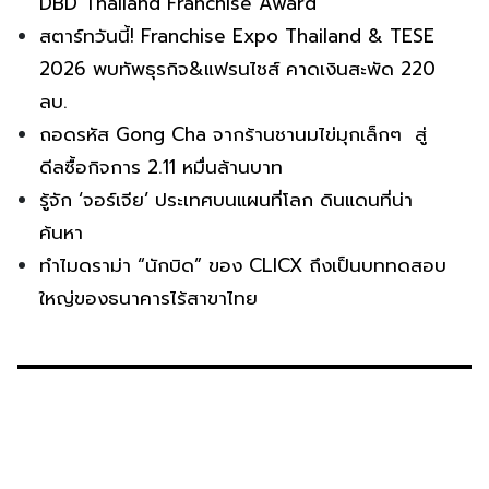
DBD Thailand Franchise Award
สตาร์ทวันนี้! Franchise Expo Thailand & TESE
2026 พบทัพธุรกิจ&แฟรนไชส์ คาดเงินสะพัด 220
ลบ.
ถอดรหัส Gong Cha จากร้านชานมไข่มุกเล็กๆ สู่
ดีลซื้อกิจการ 2.11 หมื่นล้านบาท
รู้จัก ‘จอร์เจีย’ ประเทศบนแผนที่โลก ดินแดนที่น่า
ค้นหา
ทำไมดราม่า “นักบิด” ของ CLICX ถึงเป็นบททดสอบ
ใหญ่ของธนาคารไร้สาขาไทย