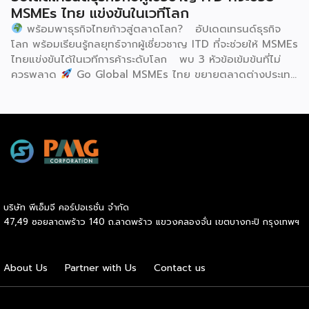
กล่าวถือเป็นสัญญาณแห่งความสำเร็จที่สะท้อนความมุ่งมั่นทุ่มเท
MSMEs ไทย แข่งขันในเวทีโลก
ของเมืองฮูฮอตในการยกระดับอุตสาหกรรมนม พร้อมกล่าวเสริม
พร้อมพาธุรกิจไทยก้าวสู่ตลาดโลก? อัปเดตเทรนด์ธุรกิจ
ว่า รางวัลอันทรงเกียรตินี้ยังมุ่งหวังให้เป็นแรงขับเคลื่อนแก่
โลก พร้อมเรียนรู้กลยุทธ์จากผู้เชี่ยวชาญ ITD ที่จะช่วยให้ MSMEs
องค์กรระดับแถวหน้าอย่าง Yili Group […]
ไทยแข่งขันได้ในเวทีการค้าระดับโลก พบ 3 หัวข้อเข้มข้นที่ไม่
ควรพลาด
Go Global MSMEs ไทย ขยายตลาดต่างประเทศ
อย่างมั่นใจ
Green & ESG ปรับธุรกิจให้พร้อมรับกติกาการ
ค้าใหม่ สร้างความได้เปรียบในการแข่งขัน Cross Border E-
Commerce เปิดตลาดจีน ติดอาวุธ SMEs ไทย สู่ผู้บริโภค
ออนไลน์ ครบทั้งความรู้ เทรนด์ และโอกาสใหม่สำหรับเจ้าของ
ธุรกิจ ผู้ประกอบการ และผู้ที่กำลังวางแผนขยายตลาด
7
สิงหาคม 2569 | 10.00 – 12.15 น.
Franchise […]
บริษัท พีเอ็มจี คอร์ปอเรชั่น จำกัด
47,49 ซอยลาดพร้าว 140 ถ.ลาดพร้าว แขวงคลองจั่น เขตบางกะปิ กรุงเทพฯ
About Us
Partner with Us
Contact us