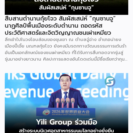
สืบสานตำนานกุ้ยโจว สัมผัสเสน่ห์ “กุนซานจู”
นาฏศิลป์พื้นเมืองระดับตำนาน ถอดรหัส
ประวัติศาสตร์และจิตวิญญาณชนเผ่าเหมียว
ลึกเข้าไปในวงโอบล้อมของขุนเขา ณ ตำบลจู๋ฉ่าง อำเภอน่ายง
เมืองปี้เจี๋ย มณฑลกุ้ยโจว ยังคงมีมรดกทางวัฒนธรรมการเต้นรำ
อันเป็นเอกลักษณ์ของชนเผ่าเหมียว ที่ได้รับการสืบทอดจากรุ่นสู่
รุ่นมาอย่างยาวนาน ศิลปะการแสดงอันโดดเด่นนี้มีชื่อเรียกว่ากุน
ซานจู (Gunshanzhu) หรือเจ้าของฉายา “ไข่มุกแห่งที่ราบสูงกุ้ย
โจว” ซึ่งทรงคุณค่าเป็นยิ่งกว่าการแสดง เพราะทำหน้าที่จดบันทึก
ประวัติศาสตร์การอพยพย้ายถิ่นฐาน สะท้อนภูมิปัญญาทาง
วัฒนธรรมอันรุ่มรวย และตอกย้ำจิตวิญญาณอันแข็งแกร่งของ
ชนเผ่าเหมียวไว้ได้อย่างงดงาม ตำนานเล่าว่า ยามอพยพย้าย
ถิ่นฐานในอดีตกาล เส้นทางของชาวเหมียวต้องเผชิญกับเทือกเขา
สูงชันและพงหนามรกร้าง เพื่อเปิดทางให้เพื่อนพ้องเดินทางผ่าน
พงไพร เหล่าผู้กล้าหาญจึงใช้ร่างกายของตนกลิ้งทับพงหนาม
อย่างไม่เกรงกลัวเพื่อถางทางให้คนในเผ่า ด้วยเหตุนี้ คนรุ่นหลังจึง
ได้จำลองท่วงท่าการกลิ้งตัวดังกล่าวมาต่อยอดและรังสรรค์เป็น
ระบำลู่เซิงอันเป็นเอกลักษณ์ เพื่อรำลึกถึงความกล้าหาญและหยาด