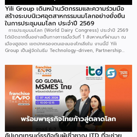
เหงื่อแรงกายของบรรพบุรุษ โดยทุกท่วงท่าการกลิ้งตัวคือการ
Yili Group เดินหน้านวัตกรรมและความร่วมมือ
คารวะต่อบรรพชน และทุกการกระโดดสะท้อนถึงจิตวิญญาณอัน
สร้างระบบนิเวศอุตสาหกรรมนมโลกอย่างยั่งยืน
แรงกล้าของชนเผ่าเหมียว กุนซานจูถือเป็นหนึ่งในศิลปะการ
ในการประชุมนมโลก ประจำปี 2569
เต้นรำที่ปราบเซียนและท้าทายที่สุดของชนเผ่าเหมียว ผู้แสดงจะ
การประชุมนมโลก (World Dairy Congress) ประจำปี 2569
สวมเสื้อนอกสีขาวปักลายอันประณีต และสวมหมวกขนไก่ฟ้า
ได้เปิดฉากขึ้นอย่างเป็นทางการเมื่อวันที่ 1 สิงหาคมที่ผ่านมา ณ
พร้อมบรรเลงลู่เซิงแบบ 6 ท่อ จุดที่ท้าทายที่สุดคือเสียงเพลงจะ
เมืองฮูฮอต เขตปกครองตนเองมองโกเลียใน งานนี้มี Yili
ต้องพลิ้วไหวอย่างต่อเนื่อง นักเต้นจึงต้องเป่าลู่เซิงอย่าง
Group เป็นผู้จัดในธีม Technology-driven, Partnership
สม่ำเสมอโดยไม่สะดุด แม้ในยามที่ต้องโลดโผนด้วยท่วงท่าที่ยาก
Oriented, Co-building a Sustainable Global Dairy
และซับซ้อนก็ตาม ในระหว่างการแสดง นักเต้นจะกลิ้งและหมุนตัว
Ecosystem (ขับเคลื่อนด้วยเทคโนโลยี มุ่งกระชับความร่วมมือ
ผ่านชามใส่น้ำที่วางเรียงเอาไว้ โดยต้องทรงตัวด้วยความแม่นยำ
สร้างระบบนิเวศอุตสาหกรรมนมโลกอย่างยั่งยืน) ถือเป็นเวทีระดับ
อย่างน่าอัศจรรย์ พร้อมรังสรรค์ลีลาท่ารำอันตื่นตาตื่นใจ ไม่ว่าจะ
โลกที่รวบรวมผู้นำจากสมาคมการค้านานาชาติ นักวิชาการ และผู้
เป็นท่านางแอ่นบิน พีระมิดมนุษย์ หรือท่ามังกรพลิกกาย การ
บริหารระดับสูงตลอดห่วงโซ่คุณค่าของอุตสาหกรรมนมทั่วโลก
ผสานท่วงทำนอง การเคลื่อนไหว ลมหายใจ และพละกำลังเข้าด้วย
ฮูฮอตขึ้นแท่นเมืองหลวงแห่งอุตสาหกรรมนมโลกอย่างเป็น
กันอย่างสมบูรณ์แบบนี้เอง ที่หล่อหลอมให้เกิดเป็นสุนทรียศาสตร์
ทางการ ในพิธีเปิดการประชุม สหพันธ์วิทยาศาสตร์และ
อันเป็นเอกลักษณ์ของศิลปะโบราณชนิดนี้ นับตั้งแต่คริสต์
เทคโนโลยีการอาหารนานาชาติ (IUFoST) ได้มอบป้ายประกาศ
ทศวรรษ 1990 เป็นต้นมา กุนซานจูได้รับการยอมรับอย่างกว้าง
เกียรติคุณและรางวัลที่ระลึก เพื่อรับรองให้เมืองฮูฮอตดำรง
ขวางทั้งในและต่างประเทศ […]
ตำแหน่ง World Dairy Capital หรือเมืองหลวงแห่ง
อุตสาหกรรมนมโลก อย่างเป็นทางการ ดร.ภาวิณี ชินะโชติ
ประธานบริหาร IUFoST กล่าวในพิธีเปิดว่า การมอบตำแหน่งดัง
อัปเดตเทรนด์ธุรกิจกับผู้เชี่วชาญ ITD ที่จะช่วย