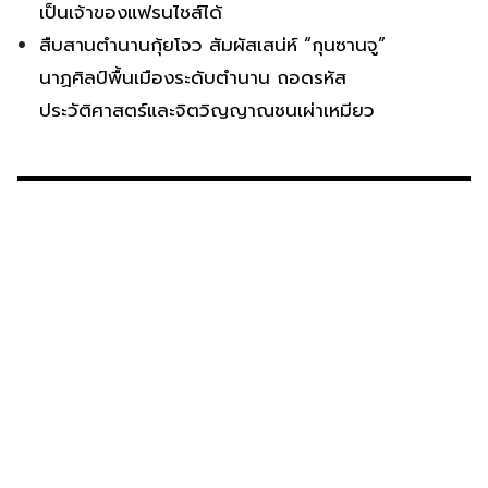
เป็นเจ้าของแฟรนไชส์ได้
สืบสานตำนานกุ้ยโจว สัมผัสเสน่ห์ “กุนซานจู”
นาฏศิลป์พื้นเมืองระดับตำนาน ถอดรหัส
ประวัติศาสตร์และจิตวิญญาณชนเผ่าเหมียว