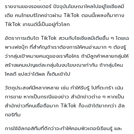
รายงานของรอยเตอร์ ปัจจุบันโฆษณาไหลไปอยู่โซเชียลมี
เดีย คนไทยบริโภคข่าวผ่าน TikTok ตอนนี้เพลงก็มาทาง
TikTok เทรนด์นี้เป็นอยู่ทั่วโลก
อัตราการเติบโต TikTok สวนกับโซเชียลมีเดียอื่น ๆ โดยเฉ
พาะเฟซบุ๊ก ที่สำคัญถ้าเราต้องการให้คนอ่านมาก ๆ ต้องรู้
ว่ากลุ่มเป้าหมายคนดูของเราคือใคร ถ้ามีลูกค้าหลายกลุ่มให้
สร้างแคมเปญแต่ละกลุ่มในงบโฆษณาเท่ากัน ถ้ากลุ่มไหน
ไหลดี แปลว่าได้ผล ก็เติมเข้าไป
วัตถุประสงค์มีหลากหลาย เช่น ทำให้รับรู้ ไปที่ตะกร้า เน้น
การขาย หากเป็นกรณีของข่าว สำนักข่าวต่าง ๆ หากเป็น
สำนักข่าวที่คนเชื่อถือมาก TikTok ก็จะเข้าได้ยากกว่า อัล
กอริทึม
การใช้อัลกอลิทึมที่ดีกว่าจะทำให้คอมพิวเตอร์เรียนรู้ และ