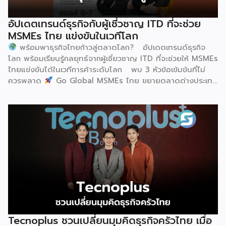
อุตสาหกรรมนมโลก อย่างเป็นทางการ ดร.ภาวิณี ชินะโชติ
ประธานบริหาร IUFoST กล่าวในพิธีเปิดว่า การมอบตำแหน่งดัง
อัปเดตเทรนด์ธุรกิจกับผู้เชี่วชาญ ITD ที่จะช่วย
กล่าวถือเป็นสัญญาณแห่งความสำเร็จที่สะท้อนความมุ่งมั่นทุ่มเท
MSMEs ไทย แข่งขันในเวทีโลก
ของเมืองฮูฮอตในการยกระดับอุตสาหกรรมนม พร้อมกล่าวเสริม
พร้อมพาธุรกิจไทยก้าวสู่ตลาดโลก? อัปเดตเทรนด์ธุรกิจ
ว่า รางวัลอันทรงเกียรตินี้ยังมุ่งหวังให้เป็นแรงขับเคลื่อนแก่
โลก พร้อมเรียนรู้กลยุทธ์จากผู้เชี่ยวชาญ ITD ที่จะช่วยให้ MSMEs
องค์กรระดับแถวหน้าอย่าง Yili Group […]
ไทยแข่งขันได้ในเวทีการค้าระดับโลก พบ 3 หัวข้อเข้มข้นที่ไม่
ควรพลาด
Go Global MSMEs ไทย ขยายตลาดต่างประเทศ
อย่างมั่นใจ
Green & ESG ปรับธุรกิจให้พร้อมรับกติกาการ
ค้าใหม่ สร้างความได้เปรียบในการแข่งขัน Cross Border E-
Commerce เปิดตลาดจีน ติดอาวุธ SMEs ไทย สู่ผู้บริโภค
ออนไลน์ ครบทั้งความรู้ เทรนด์ และโอกาสใหม่สำหรับเจ้าของ
ธุรกิจ ผู้ประกอบการ และผู้ที่กำลังวางแผนขยายตลาด
7
สิงหาคม 2569 | 10.00 – 12.15 น.
Franchise […]
Tecnoplus ชวนเปลี่ยนมุมคิดธุรกิจครัวไทย เมื่อ