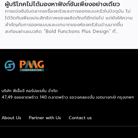
ผู้บริโภคไม่ได้มองหาฟังก์ชันเพียงอย่างเดียว
การแข่งขันในตลาดเครื่องครัวและการออกแบบครัวในปัจจุบัน ไม่
ได้วัดกันเพียงประสิทธิภาพของผลิตภัณฑ์อีกต่อไป แต่ยังให้ความ
สำคัญกับการออกแบบและบทบาทของห้องครัวในบ้านมากขึ้น
สะท้อนผ่านแนวคิด “Bold Functions Plus Design” ที่
Tecnoplus ถ่ายทอดในงาน Thai Kitchen Reimagined เมื่อ
วันที่ 23 กรกฎาคม 2569 ณ ลาน Eden 1 ชั้น 1 ศูนย์การค้า
เซ็นทรัลเวิลด์ เพื่อชวนผู้ประกอบการและผู้บริโภคมอง “ครัวไทย”
ในมิติใหม่ นายกฤตนัน สนธิจิรวงศ์ ประธานเจ้าหน้าที่บริหาร
บริษัท เดอะ ซิกเนเจอร์ แบรนด์ จำกัด กล่าวว่า ตลอดระยะเวลา
กว่า 20 ปี Tecnoplus ทำตลาดเครื่องครัวในประเทศไทย และ
พบว่าภาพจำของครัวไทยมักเป็นพื้นที่ที่เน้นการใช้งานและถูกแยก
ออกจากพื้นที่หลักของบ้าน ขณะที่หลายประเทศให้ความสำคัญกับ
บริษัท พีเอ็มจี คอร์ปอเรชั่น จำกัด
ห้องครัวในฐานะพื้นที่ศูนย์กลางของการใช้ชีวิต ด้วยเหตุนี้
47,49 ซอยลาดพร้าว 140 ถ.ลาดพร้าว แขวงคลองจั่น เขตบางกะปิ กรุงเทพฯ
Tecnoplus จึงนำเสนอแนวคิด “ครัวแบบไหนก็สวยได้” พร้อม
สื่อสารแนวคิด Bold Functions Plus Design ที่สะท้อนว่า
ฟังก์ชันและการออกแบบสามารถเกิดขึ้นควบคู่กันได้ โดยมองว่า
About Us
Partner with Us
Contact us
ประสิทธิภาพในการใช้งานและความสวยงามไม่จำเป็นต้องเป็นสิ่งที่
ผู้บริโภคต้องเลือกอย่างใดอย่างหนึ่ง […]