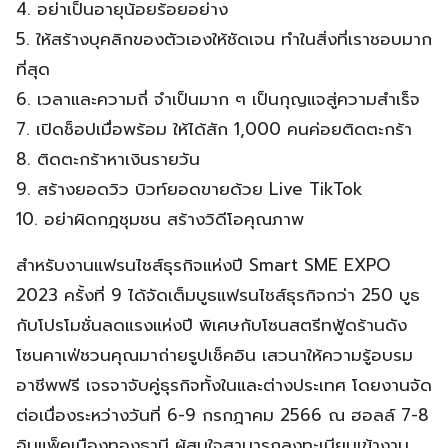
4. อย่าเป็นอายุน้อยร้อยอย่าง
5. ให้สร้างบุคลิกของตัวเองให้ชัดเจน ทำในสิ่งที่เราชอบมาก
ที่สุด
6. เวลาและความถี่ จำเป็นมาก ๆ เป็นกุญแจสู่ความสำเร็จ
7. เปิดช็อปเมื่อพร้อม ให้ได้สัก 1,000 คนค่อยติดตะกร้า
8. ติดตะกร้าหาเงินรายวัน
9. สร้างยอดวิว บิวท์ยอดขายด้วย Live TikTok
10. อย่าผิดกฎชุมชน สร้างวิดีโอคุณภาพ
สำหรับงานแฟรนไชส์ธุรกิจแห่งปี Smart SME EXPO
2023 ครั้งที่ 9 ได้จัดเต็มบูธแฟรนไชส์ธุรกิจกว่า 250 บูธ
กับโปรโมชั่นลดแรงแห่งปี พิเศษกับโซนสตรีทฟู้ดร้านดัง
โซนคาเฟ่ชวนคุณมาถ่ายรูปเช็คอิน เสวนาให้ความรู้อบรม
อาชีพฟรี เจรจาจับคู่ธุรกิจทั้งในและต่างประเทศ โดยงานจัด
ต่อเนื่องระหว่างวันที่ 6-9 กรกฎาคม 2566 ณ ฮอลล์ 7-8
อิมแพ็คเมืองทองธานี ผู้สนใจสามารถลงทะเบียนเข้างาน