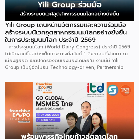
Yili Group เดินหน้านวัตกรรมและความร่วมมือ
สร้างระบบนิเวศอุตสาหกรรมนมโลกอย่างยั่งยืน
ในการประชุมนมโลก ประจำปี 2569
การประชุมนมโลก (World Dairy Congress) ประจำปี 2569
ได้เปิดฉากขึ้นอย่างเป็นทางการเมื่อวันที่ 1 สิงหาคมที่ผ่านมา ณ
เมืองฮูฮอต เขตปกครองตนเองมองโกเลียใน งานนี้มี Yili
Group เป็นผู้จัดในธีม Technology-driven, Partnership
Oriented, Co-building a Sustainable Global Dairy
Ecosystem (ขับเคลื่อนด้วยเทคโนโลยี มุ่งกระชับความร่วมมือ
สร้างระบบนิเวศอุตสาหกรรมนมโลกอย่างยั่งยืน) ถือเป็นเวทีระดับ
โลกที่รวบรวมผู้นำจากสมาคมการค้านานาชาติ นักวิชาการ และผู้
บริหารระดับสูงตลอดห่วงโซ่คุณค่าของอุตสาหกรรมนมทั่วโลก
ฮูฮอตขึ้นแท่นเมืองหลวงแห่งอุตสาหกรรมนมโลกอย่างเป็น
ทางการ ในพิธีเปิดการประชุม สหพันธ์วิทยาศาสตร์และ
เทคโนโลยีการอาหารนานาชาติ (IUFoST) ได้มอบป้ายประกาศ
เกียรติคุณและรางวัลที่ระลึก เพื่อรับรองให้เมืองฮูฮอตดำรง
ตำแหน่ง World Dairy Capital หรือเมืองหลวงแห่ง