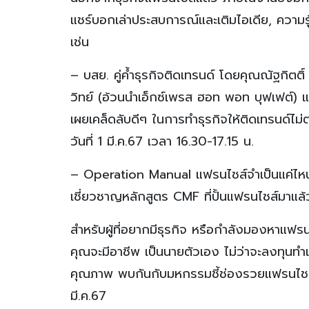
แชร์บอกเล่าประสบการณ์และเติมไอเดีย, ความร
เช่น
– บสย. คู่ค้ำธุรกิจติดเทรนด์ โดยคุณณัฐกิตต
วิทย์ (อ้วนนำเอ็กซ์เพรส ฮอท พอท บุฟเฟต์)
เผยเคล็ดลับดีๆ ในการทำธุรกิจให้ติดเทรนด์ไ
วันที่ 1 มี.ค.67 เวลา 16.30-17.15 น.
– Operation Manual แฟรนไชส์จำเป็นแค่ไหน 
เชี่ยวชาญหลักสูตร CMF ที่ปั้นแฟรนไชส์มาแล้
สำหรับผู้ที่อยากมีธุรกิจ หรือกำลังมองหาแฟรนไช
คุณจะมีอาชีพ เป็นนายตัวเอง ไม่ว่าจะลงทุนทำเป
คุณภาพ พบกันกับมหกรรมชี้ช่องรวยแฟรนไชส์ครั
มี.ค.67