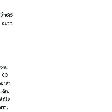
๊กอีเว้
ี อยาก
นงาน
า 60
หมาล่า
ะลัก,
ก้ไอ้
arm,