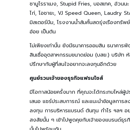
ซามูไรราเมง, Stupid Fries, บอสเทค, อ้วนนะ 
ไก่, โอชายะ, VJ Speed Queen, Laudry S
มิสเตอร์บีม, โรงงานน้ำส้มคั้นสดรุ่งเรืองทรัพย
อ้อย เป็นต้น
ไม่เพียงเท่านั้น ยังมีธนาคารออมสิน ธนาคา
สินเชื่ออุตสาหกรรมขนาดย่อม (บสย.) บริษัท ห
ปรึกษากับผู้ที่สนใจอยากจะลงทุนอีกด้วย
ศูนย์รวมเจ้าของธุรกิจแฟรนไชส์
มีโอกาสน้อยครั้งมาก ที่คุณจะได้กระทบไหล่ผู้ป
เสนอ แชร์ประสบการณ์ และแนะนำข้อมูลการลง
ลงทุน การบริหารแบรนด์ ต้นทุน กำไร ฯลฯ อย่า
สงสัยนั้น ๆ เข้าไปพูดคุยกับเจ้าของแบรนด์ธุ
นั้นไปพร้อมกัน