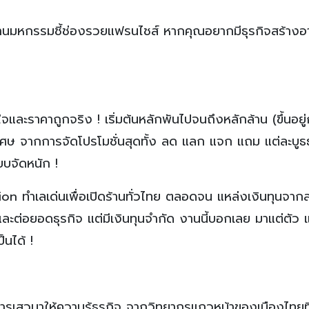
ามางานมหกรรมชี้ช่องรวยแฟรนไชส์ หากคุณอยากมีธุรกิจสร้างอ
จและราคาถูกจริง ! เริ่มต้นหลักพันไปจนถึงหลักล้าน (ขึ้นอยู
ธิพิเศษ จากการจัดโปรโมชั่นสุดทั้ง ลด แลก แจก แถม แต่ละบูธ
บบจัดหนัก !
on ทำเลเด่นเพื่อเปิดร้านทั่วไทย ตลอดจน แหล่งเงินทุนจาก
มต้นและต่อยอดธุรกิจ แต่มีเงินทุนจำกัด งานนี้บอกเลย มาแต่ตัว
็นได้ !
รเสวนาให้ความรู้ธุรกิจ จากวิทยากรแถวหน้าของเมืองไทยที