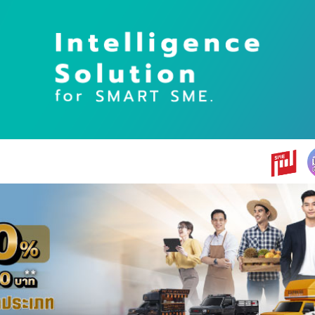
earch
r: