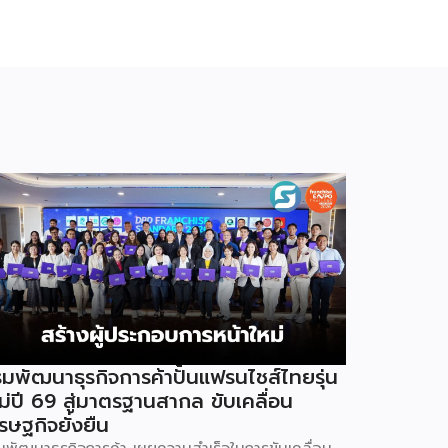
มพัฒนาธุรกิจการค้าปั้นแฟรนไชส์ไทยรุ่น
ม่ปี 69 สู่มาตรฐานสากล ขับเคลื่อน
รษฐกิจยั่งยืน