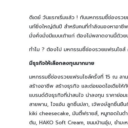
ดีเดย์ วันแรกเริ่มแล้ว ! กับมหกรรมชี้ช่องรวย
นท์ยิ่งใหญ่ต้นปี สำหรับคนที่กำลังมองหาอาช
มั่งคั่งมั่งมีแบบเถ้าแก่ ต้องไม่พลาดงานนี้ด้ว
ทำไม ? ต้องไป มหกรรมชี้ช่องรวยแฟรนไชส์ คร
มีธุรกิจให้เลือกลงทุนมากมาย
มหกรรมชี้ช่องรวยแฟรนไชส์ครั้งที่ 15 ณ ลานโป
สร้างอาชีพ สร้างธุรกิจ และต่อยอดไอเดียให้
แบรนด์ดังธุรกิจที่น่าสนใจ น่าลงทุน ราคาย่
สายพาน, ไจแอ้น ลูกชิ้นปลา, เจ้พงษ์ลูกชิ้นยืน
kiki cheesecake, มันตี้ฟรายส์, หมูทอดในตำ
ต้น, HAKO Soft Cream, ขนมบ้านอุ๋ม, ยำมะห