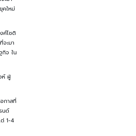
ุคใหม่
งศ์โชติ
ี่จะมา
ฐกิจ ใน
์ ผู้
โอกาสที่
รนด์
ต่ 1-4