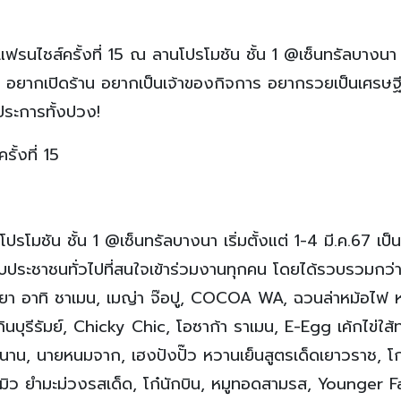
แฟรนไชส์ครั้งที่ 15 ณ ลานโปรโมชัน ชั้น 1 @เซ็นทรัลบางนา บิ
ีพ อยากเปิดร้าน อยากเป็นเจ้าของกิจการ อยากรวยเป็นเศรษฐ
ยประการทั้งปวง!
ั้งที่ 15
รโมชัน ชั้น 1 @เซ็นทรัลบางนา เริ่มตั้งแต่ 1-4 มี.ค.67 เป็
กับประชาชนทั่วไปที่สนใจเข้าร่วมงานทุกคน โดยได้รวบรวมกว่
อมเยา อาทิ ชาเมน, เมญ่า จ๊อปู, COCOA WA, ฉวนล่าหม้อไฟ 
กินบุรีรัมย์, Chicky Chic, โอซาก้า ราเมน, E-Egg เค้กไข่ใส้ท
นาน, นายหนมจาก, เฮงปังปั๊ว หวานเย็นสูตรเด็ดเยาวราช, โกโ
มิว ยำมะม่วงรสเด็ด, โก๋นักบิน, หมูทอดสามรส, Younger F