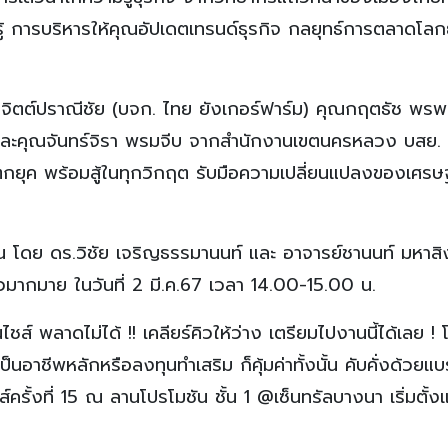
ู้ การบริหารให้คุณอัปเดตเทรนด์ธุรกิจ กลยุทธ์การตลาดโลกย
ิ์ จิตต์ปราณีชัย (บจก. ไทย ยังเกอร์ฟาร์ม) คุณกฤตธัช พรพ
 และคุณจันทร์จิรา พรมจีบ จากสำนักงานเขตนครหลวง บสย. ท
ม่ตกยุค พร้อมสู้ในทุกวิกฤต รับมือความเปลี่ยนแปลงของเศรษ
โดย ดร.วิชัย เจริญธรรมานนท์ และ อาจารย์ชานนท์ มหาสิงห
วมากมาย ในวันที่ 2 มี.ค.67 เวลา 14.00-15.00 น.
ส์ พลาดไม่ได้ !! เคลียร์คิวให้ว่าง เตรียมไปงานนี้ได้เลย ! 
็นอาชีพหลักหรือลงทุนทำเสริม ก็คุ้มค่าทั้งนั้น คับคั่งด้วยแบ
้งที่ 15 ณ ลานโปรโมชัน ชั้น 1 @เซ็นทรัลบางนา เริ่มตั้งแ