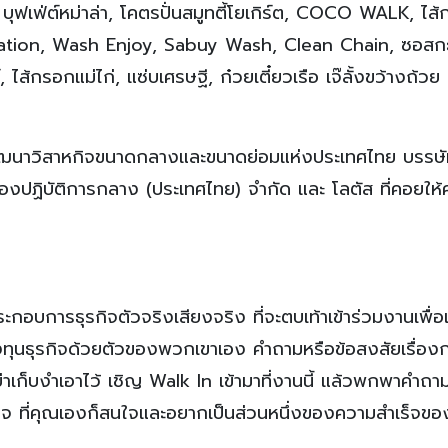
บุฟเฟ่ต์หม่าล่า, โคตรปั่นสมูทตี้โยเกิร์ต, COCO WALK, ไส
tation, Wash Enjoy, Sabuy Wash, Clean Chain, ซอสก
์, ไส้กรอกแม่ไก่, แซ่บเศรษฐี, ก๋วยเตี๋ยวเรือ เจ๊ลั้งขว้างถ้ว
รพัฒนาวิสาหกิจขนาดกลางและขนาดย่อมแห่งประเทศไทย บรรษั
้องปฏิบัติการกลาง (ประเทศไทย) จำกัด และ โลตัส ที่คอยให้
ระกอบการธุรกิจตัวจริงเสียงจริง ที่จะตบเท้าเข้าร่วมงานเพื่อ
ทุนธุรกิจด้วยตัวของพวกเขาเอง คำถามหรือข้อสงสัยเรื่อง
เก็บงำเอาไว้ เชิญ Walk In เข้ามาที่งานนี้ แล้วพกพาคำถา
รกิจ ที่คุณเองก็สนใจและอยากเป็นส่วนหนึ่งของความสำเร็จข