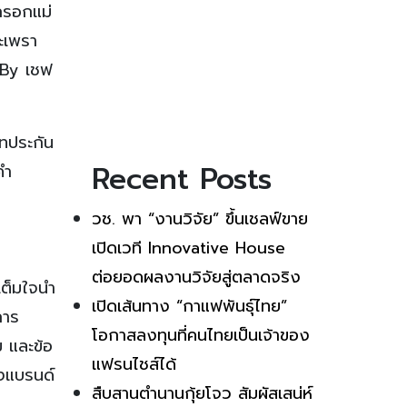
้กรอกแม่
ะเพรา
ย By เชฟ
ทประกัน
Recent Posts
คำ
วช. พา “งานวิจัย” ขึ้นเชลฟ์ขาย
เปิดเวที Innovative House
ต่อยอดผลงานวิจัยสู่ตลาดจริง
เต็มใจนำ
เปิดเส้นทาง “กาแฟพันธุ์ไทย”
การ
โอกาสลงทุนที่คนไทยเป็นเจ้าของ
ม และข้อ
แฟรนไชส์ได้
องแบรนด์
สืบสานตำนานกุ้ยโจว สัมผัสเสน่ห์