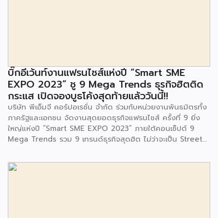
ในซอยอ่อนนุช 86 ดำเนินการขึ้นเพื่อเพิ่มพื้นที่การเรียนรู้เพิ่มเติม
นอกห้องเรียน และใช้เป็นสถานที่จัดกิจกรรมของศูนย์เด็กเล็กฯ
ตลอดจนใช้เป็นพื้นที่จัดกิจกรรมต่างๆ ของชุมชน นอกจากนั้นยัง
มีการมอบตุ๊กตาและของเล่นเพื่อส่งเสริมพัฒนาการเรียนรู้และ
พัฒนาการกล้ามเนื้อมัดเล็กของเด็กด้วย โดยมีผู้แทนจาก
สำนักงานเขตประเวศ ผู้แทนจากศูนย์กำจัดมูลฝอยอ่อนนุช ตลอด
จนประชาชนในชุมชนและพื้นที่ใกล้เคียง รวมถึงคณะครู ผู้ปกครอง
บิ๊กอีเว้นท์งานแฟรนไชส์แห่งปี “Smart SME
และนักเรียนจากศูนย์พัฒนาเด็กเล็กก่อนวัยเรียน ชุมชนเกาะมุสลิม
EXPO 2023” ชู 9 Mega Trends ธุรกิจฮิตติด
ร่วมเป็นเกียรติในพิธีดังกล่าว โครงการกำจัดมูลฝอยด้วยวิธีการ
กระแส เปิดจองบูธโค้งสุดท้ายแล้ววันนี้!!
เผาไหม้ฯ ยังมีกิจกรรมเพื่อสังคมหรือ CSR อื่นๆ อีกมากมาย กับ
บริษัท พีเอ็มจี คอร์ปอเรชั่น จำกัด ร่วมกับหน่วยงานพันธมิตรทั้ง
ชุมชนรอบๆ พื้นที่โครงการอย่างต่อเนื่อง อาทิ การลงพื้นที่
ภาครัฐและเอกชน จัดงานสุดยอดธุรกิจแฟรนไชส์ ครั้งที่ 9 ยิ่ง
ประชาสัมพันธ์ […]
ใหญ่แห่งปี “Smart SME EXPO 2023” ภายใต้คอนเซ็ปต์ 9
Mega Trends รวม 9 เทรนด์ธุรกิจสุดฮิต ไม่ว่าจะเป็น Street
Food Trends, Technology Trends, Customer Service
Trends, Coffee & Beverage Trends, Education Trends,
Health & Wellness Trends, E-Commerce Trends,
Beauty Trends และ Franchise Trends จัดเต็มธุรกิจแฟรน
ไชส์เด่นดังพาเหรดมาให้เลือกลงทุนหลายระดับร่วม 250 บูธ ใน
งบลงทุนเริ่มต้นหลักพัน หลักหมื่น ไปจนถึงหลักล้าน นอกจากนี้
ยังมีกิจกรรมเจรจาจับคู่ธุรกิจทั้งในและต่างประเทศ สินเชื่อ