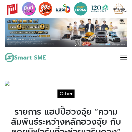
Skip
to
content
Search
for:
Smart SME
Other
รายการ แฮปปี้ฮวงจุ้ย “ความ
สัมพันธ์ระหว่างหลักฮวงจุ้ย กับ
ชุดยูนิฟอร์มที่จะช่วยเสริมดวง”