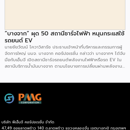
ดอกเบี้ยต่ำสำหรับเอสเอ็มอีจากสถาบันการเงินชั้นนำมากมาย
พร้อมโซลูชั่นส์ดี […]
“บางจาก” ผุด 50 สถานีชาร์จไฟฟ้า หนุนกระแสใช้
รถยนต์ EV
นายชัยวัฒน์ โควาวิสารัช ประธานเจ้าหน้าที่บริหารและกรรมการผู้
จัดการใหญ่ บมจ. บางจาก คอร์ปอเรชั่น กล่าวว่า บางจากฯ ได้จับ
มือกับเอ็มจี เปิดสถานีชาร์จรถยนต์พลังงานไฟฟ้าหรือรถ EV ใน
สถานีบริการน้ำมันบางจาก ตามนโยบายการเปลี่ยนผ่านพลังงาน
ที่จะนำไทยสู่การใช้พลังงานสะอาด เพื่อคุณภาพชีวิตและสิ่ง
แวดล้อมที่ยั่งยืน .ที่ผ่านมา บางจากฯ ได้ขยายสถานีชาร์จรถ EV
ภายในสถานีบริการน้ำมันบางจากอย่างต่อเนื่องเพื่ออำนวยความ
สะดวกให้ผู้ใช้รถ EV ที่เพิ่มขึ้น สำหรับความร่วมมือครั้งนี้ จะทำให้
สถานีบริการน้ำมันบางจากมีสถานีชาร์จรถ EV ทั้งในกรุงเทพฯ
และต่างจังหวัด ครอบคลุมทั่วประเทศ .โดยความร่วมมือครั้งนี้
เป็นการติดตั้งสถานีชาร์จรถยนต์พลังงานไฟฟ้า เพื่อรองรับการ
เติบโตของตลาดรถยนต์พลังงานไฟฟ้าภายในประเทศ โดยติดตั้ง
บริษัท พีเอ็มจี คอร์ปอเรชั่น จำกัด
สถานีชาร์จรถยนต์ไฟฟ้า “MG Super Charge” ในสถานีบริการ
47,49 ซอยลาดพร้าว 140 ถ.ลาดพร้าว แขวงคลองจั่น เขตบางกะปิ กรุงเทพฯ
น้ำมันบางจาก ครอบคลุมทั้งในเขตกรุงเทพฯ นนทบุรีและ