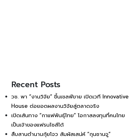
Recent Posts
วช. พา “งานวิจัย” ขึ้นเชลฟ์ขาย เปิดเวที Innovative
House ต่อยอดผลงานวิจัยสู่ตลาดจริง
เปิดเส้นทาง “กาแฟพันธุ์ไทย” โอกาสลงทุนที่คนไทย
เป็นเจ้าของแฟรนไชส์ได้
สืบสานตำนานกุ้ยโจว สัมผัสเสน่ห์ “กุนซานจู”