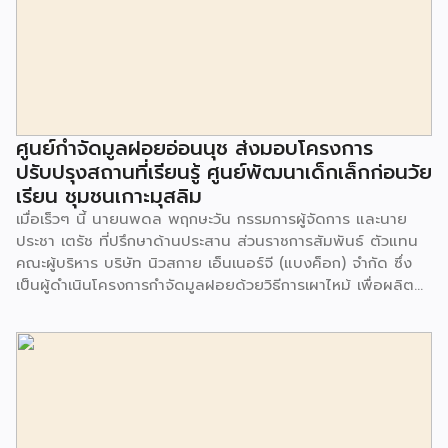
ศูนย์กำจัดมูลฝอยอ่อนนุช ส่งมอบโครงการ
ปรับปรุงสถานที่เรียนรู้ ศูนย์พัฒนาเด็กเล็กก่อนวัย
เรียน ชุมชนเกาะมุสลิม
เมื่อเร็วๆ นี้ นายนพดล พฤกษะวัน กรรมการผู้จัดการ และนาย
ประชา เตรัช ที่ปรึกษาด้านประสาน ส่วนราชการสัมพันธ์ ตัวแทน
คณะผู้บริหาร บริษัท นิวสกาย เอ็นเนอร์จี (แบงค็อก) จํากัด ซึ่ง
เป็นผู้ดำเนินโครงการกำจัดมูลฝอยด้วยวิธีการเผาไหม้ เพื่อผลิต
พลังงานไฟฟ้า ขนาดไม่น้อยกว่า 1,000 ตันต่อวัน ศูนย์กำจัด
มูลฝอยอ่อนนุช เป็นประธานในพิธีส่งมอบโครงการปรับปรุงสถาน
ที่เรียนรู้ ศูนย์พัฒนาเด็กเล็ก ก่อนวัยเรียน ชุมชนเกาะมุสลิม แขวง
ประเวศ เขตประเวศ กรุงเทพมหานคร ทั้งนี้โครงการปรับปรุงสถาน
ที่เรียนรู้ ศูนย์พัฒนาเด็กเล็กก่อนวัยเรียน ชุมชนเกาะมุสลิม ตั้งอยู่
ในซอยอ่อนนุช 86 ดำเนินการขึ้นเพื่อเพิ่มพื้นที่การเรียนรู้เพิ่มเติม
นอกห้องเรียน และใช้เป็นสถานที่จัดกิจกรรมของศูนย์เด็กเล็กฯ