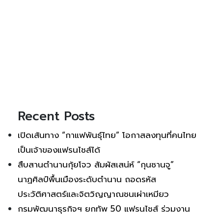
Recent Posts
เปิดเส้นทาง “กาแฟพันธุ์ไทย” โอกาสลงทุนที่คนไทย
เป็นเจ้าของแฟรนไชส์ได้
สืบสานตำนานกุ้ยโจว สัมผัสเสน่ห์ “กุนซานจู”
นาฏศิลป์พื้นเมืองระดับตำนาน ถอดรหัส
ประวัติศาสตร์และจิตวิญญาณชนเผ่าเหมียว
กรมพัฒนาธุรกิจฯ ยกทัพ 50 แฟรนไชส์ ร่วมงาน