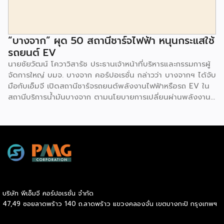
พร้อมโซลูชั่นส์ดี […]
“บางจาก” ผุด 50 สถานีชาร์จไฟฟ้า หนุนกระแสใช้
รถยนต์ EV
นายชัยวัฒน์ โควาวิสารัช ประธานเจ้าหน้าที่บริหารและกรรมการผู้
จัดการใหญ่ บมจ. บางจาก คอร์ปอเรชั่น กล่าวว่า บางจากฯ ได้จับ
มือกับเอ็มจี เปิดสถานีชาร์จรถยนต์พลังงานไฟฟ้าหรือรถ EV ใน
สถานีบริการน้ำมันบางจาก ตามนโยบายการเปลี่ยนผ่านพลังงาน
ที่จะนำไทยสู่การใช้พลังงานสะอาด เพื่อคุณภาพชีวิตและสิ่ง
แวดล้อมที่ยั่งยืน .ที่ผ่านมา บางจากฯ ได้ขยายสถานีชาร์จรถ EV
ภายในสถานีบริการน้ำมันบางจากอย่างต่อเนื่องเพื่ออำนวยความ
สะดวกให้ผู้ใช้รถ EV ที่เพิ่มขึ้น สำหรับความร่วมมือครั้งนี้ จะทำให้
สถานีบริการน้ำมันบางจากมีสถานีชาร์จรถ EV ทั้งในกรุงเทพฯ
และต่างจังหวัด ครอบคลุมทั่วประเทศ .โดยความร่วมมือครั้งนี้
เป็นการติดตั้งสถานีชาร์จรถยนต์พลังงานไฟฟ้า เพื่อรองรับการ
เติบโตของตลาดรถยนต์พลังงานไฟฟ้าภายในประเทศ โดยติดตั้ง
บริษัท พีเอ็มจี คอร์ปอเรชั่น จำกัด
สถานีชาร์จรถยนต์ไฟฟ้า “MG Super Charge” ในสถานีบริการ
47,49 ซอยลาดพร้าว 140 ถ.ลาดพร้าว แขวงคลองจั่น เขตบางกะปิ กรุงเทพฯ
น้ำมันบางจาก ครอบคลุมทั้งในเขตกรุงเทพฯ นนทบุรีและ
สมุทรปราการ ซึ่งในระยะเริ่มต้น มีเป้าหมายที่จะติดตั้งทั้งสิ้น 50