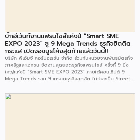
ตลอดจนใช้เป็นพื้นที่จัดกิจกรรมต่างๆ ของชุมชน นอกจากนั้นยัง
มีการมอบตุ๊กตาและของเล่นเพื่อส่งเสริมพัฒนาการเรียนรู้และ
พัฒนาการกล้ามเนื้อมัดเล็กของเด็กด้วย โดยมีผู้แทนจาก
สำนักงานเขตประเวศ ผู้แทนจากศูนย์กำจัดมูลฝอยอ่อนนุช ตลอด
จนประชาชนในชุมชนและพื้นที่ใกล้เคียง รวมถึงคณะครู ผู้ปกครอง
บิ๊กอีเว้นท์งานแฟรนไชส์แห่งปี “Smart SME
และนักเรียนจากศูนย์พัฒนาเด็กเล็กก่อนวัยเรียน ชุมชนเกาะมุสลิม
EXPO 2023” ชู 9 Mega Trends ธุรกิจฮิตติด
ร่วมเป็นเกียรติในพิธีดังกล่าว โครงการกำจัดมูลฝอยด้วยวิธีการ
กระแส เปิดจองบูธโค้งสุดท้ายแล้ววันนี้!!
เผาไหม้ฯ ยังมีกิจกรรมเพื่อสังคมหรือ CSR อื่นๆ อีกมากมาย กับ
บริษัท พีเอ็มจี คอร์ปอเรชั่น จำกัด ร่วมกับหน่วยงานพันธมิตรทั้ง
ชุมชนรอบๆ พื้นที่โครงการอย่างต่อเนื่อง อาทิ การลงพื้นที่
ภาครัฐและเอกชน จัดงานสุดยอดธุรกิจแฟรนไชส์ ครั้งที่ 9 ยิ่ง
ประชาสัมพันธ์ […]
ใหญ่แห่งปี “Smart SME EXPO 2023” ภายใต้คอนเซ็ปต์ 9
Mega Trends รวม 9 เทรนด์ธุรกิจสุดฮิต ไม่ว่าจะเป็น Street
Food Trends, Technology Trends, Customer Service
Trends, Coffee & Beverage Trends, Education Trends,
Health & Wellness Trends, E-Commerce Trends,
Beauty Trends และ Franchise Trends จัดเต็มธุรกิจแฟรน
ไชส์เด่นดังพาเหรดมาให้เลือกลงทุนหลายระดับร่วม 250 บูธ ใน
งบลงทุนเริ่มต้นหลักพัน หลักหมื่น ไปจนถึงหลักล้าน นอกจากนี้
ยังมีกิจกรรมเจรจาจับคู่ธุรกิจทั้งในและต่างประเทศ สินเชื่อ
ดอกเบี้ยต่ำสำหรับเอสเอ็มอีจากสถาบันการเงินชั้นนำมากมาย