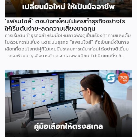
‘แฟรนไชส์’ ตอบโจทย์คนไม่เคยทำธุรกิจอย่างไร
ให้เริ่มต้นง่าย-ลดความเสี่ยงขาดทุน
การเริ่มต้นทำธุรกิจสำหรับมือใหม่อาจฟังดูเป็นเรื่องท้าทายและเต็ม
ไปด้วยความเสี่ยง แต่ระบบธุรกิจ “แฟรนไชส์” ถือเป็นหนึ่งในทาง
เลือกที่ตอบโจทย์ผู้ที่ไม่เคยมีประสบการณ์มาก่อนได้อย่างดีเยี่ยม
กรมพัฒนาธุรกิจการค้า กระทรวงพาณิชย์ ได้เปิดเผยถึง 5
เหตุผลสำคัญที่ชี้ให้เห็นว่า ทำไมระบบแฟรนไชส์จึงเป็นทางเลือก
การลงทุนที่น่าสนใจและช่วยลดอุปสรรคสำหรับผู้เริ่มต้นได้อย่างมี
ประสิทธิภาพ เหตุผลประการแรกคือ การมีโมเดลธุรกิจที่ชัดเจน
และพร้อมนำไปใช้ทันที ซึ่งถือเป็นการลดความเสี่ยงด้านการลงทุน
ได้อย่างดีที่สุด เนื่องจากผู้ลงทุนไม่จำเป็นต้องเสียเวลาลองผิด
ลองถูกเอง ระบบแฟรนไชส์ถูกออกแบบและผ่านการพิสูจน์ความ
สำเร็จมาแล้วโดยเจ้าของแบรนด์ ซึ่งมีการจัดเตรียมอุปกรณ์
โครงสร้างร้านตามมาตรฐาน พร้อมคู่มือการปฏิบัติงานที่ชัดเจน
อีกทั้งยังมีทีมงานคอยช่วยสอนงานทั้งภาคทฤษฎีและปฏิบัติก่อน
เปิดร้านจริง ทำให้ผู้ซื้อแฟรนไชส์สามารถควบคุมคุณภาพของ
สินค้าและบริการให้เป็นไปตามมาตรฐานได้อย่างง่ายดาย เหตุผล
ประการต่อมาคือ แบรนด์มีชื่อเสียงและมีฐานลูกค้าที่แข็งแกร่งอยู่