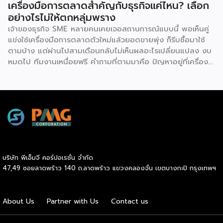
เครื่องมือการตลาดสำคัญกับธุรกิจแค่ไหน? เลือก
แล้ว การซื้อแฟรนไชส์ทำให้ผู้ลงทุนได้ครอบครองแบรนด์ที่เป็นที่
อย่างไรไม่ให้ตกหลุ่มพราง
รู้จักในตลาด ส่งผลให้มีกลุ่มลูกค้าพร้อมอุดหนุนตั้งแต่วันแรกที่
เจ้าของธุรกิจ SME หลายคนเคยเจอสถานการณ์แบบนี้ พอเห็นคู่
เปิดทำการ นอกจากนี้ เจ้าของแบรนด์ยังทำการตลาด
แข่งใช้เครื่องมือการตลาดตัวใหม่แล้วยอดขายพุ่ง ก็รีบซื้อมาใช้
ประชาสัมพันธ์ และสร้างการรับรู้แบรนด์อย่างต่อเนื่อง ซึ่งช่วยให้
ตามบ้าง แต่ผ่านไปสามเดือนกลับไม่เห็นผลอะไรเปลี่ยนแปลง งบ
ผู้ลงทุนประหยัดงบประมาณด้านการตลาดและสร้างความเชื่อมั่น
หมดไป ทีมงานเหนื่อยฟรี คำถามที่ตามมาคือ ปัญหาอยู่ที่เครื่อง
ให้กับผู้บริโภคได้อย่างรวดเร็ว ประการที่สามคือ การมีที่ปรึกษา
มือ หรืออยู่ที่วิธีใช้กันแน่ คำตอบคือ “ทั้งสองอย่าง” และนี่คือ
คอยดูแลตลอดการทำธุรกิจ สำหรับผู้ที่ไม่เคยทำธุรกิจมาก่อน
สิ่งที่ SME ไทยควรทำความเข้าใจให้ชัดก่อนควักเงินซื้อเครื่องมือ
ความกังวลในการแก้ปัญหาบริหารจัดการมักเป็นเรื่องใหญ่ แต่ใน
ตัวต่อไป ภาพรวมตลาดโฆษณาดิจิทัลไทยกำลังเปลี่ยนเร็ว
ระบบแฟรนไชส์ เจ้าของแบรนด์จะทำหน้าที่เป็นพี่เลี้ยงและที่ปรึกษา
รายงาน Thailand Digital Advertising ของ KANTAR และ
ทางธุรกิจอย่างใกล้ชิดตลอดระยะเวลาสัญญา คอยให้คำแนะนำ
DAAT ชี้ว่าผู้เชี่ยวชาญแนะนำให้ธุรกิจจัดสรรงบประมาณราว 30%
และร่วมแก้ปัญหาต่างๆ ทำให้ผู้ลงทุนมั่นใจได้ว่าจะไม่ได้เดินอยู่บน
ไว้สำหรับการสร้างแบรนด์ (Brand Building) ในระยะยาว แทนที่
เส้นทางธุรกิจเพียงลำพัง เหตุผลประการที่สี่คือ โอกาสเติบโต
จะทุ่มทุกบาททุกสตางค์ไปกับแคมเปญเน้นยอดขายระยะสั้นเพียง
และระยะเวลาคืนทุนที่รวดเร็ว เนื่องจากเจ้าของแบรนด์จะช่วยดูแล
อย่างเดียว เพราะในภาวะเศรษฐกิจที่ไม่แน่นอน แบรนด์ที่อยู่ใน
ให้คำปรึกษาด้านการบริหารการเงิน การประมาณการรายรับ-ราย
บริษัท พีเอ็มจี คอร์ปอเรชั่น จำกัด
Top of Mind ของผู้บริโภคจะเป็นฝ่ายได้เปรียบเมื่อสถานการณ์
จ่าย ตลอดจนการจัดการสต๊อกสินค้าอย่างเป็นระบบ ช่วยให้ระบบ
47,49 ซอยลาดพร้าว 140 ถ.ลาดพร้าว แขวงคลองจั่น เขตบางกะปิ กรุงเทพฯ
กลับมาคึกคักอีกครั้ง นี่คือจุดที่เครื่องมือการตลาดเข้ามามี
การเงินของร้านมีสภาพคล่องที่ดี เพิ่มโอกาสในการคืนทุนได้เร็ว
บทบาท มันคือ “ตัวช่วยขยายผล” ของกลยุทธ์ที่ธุรกิจวางไว้ ไม่ว่า
ขึ้น และเปิดโอกาสให้ผู้ประกอบการสามารถขยายสาขาเพื่อเติบโต
จะเป็นการเก็บข้อมูลลูกค้า การวัดผล ROI หรือการทำ Ad
ในแวดวงธุรกิจต่อไปได้ไม่ยาก และเหตุผลประการสุดท้ายคือ
About Us
Partner with Us
Contact us
Optimization ด้วย AI แต่ต้องย้ำว่าเครื่องมือทำหน้าที่ “รับใช้
การเข้าถึงแหล่งเงินทุนได้ง่ายกว่าธุรกิจทั่วไป สถาบันการเงินส่วน
กลยุทธ์” […]
ใหญ่ให้ความไว้วางใจและอนุมัติสินเชื่อแก่ผู้ขอซื้อแฟรนไชส์ที่เป็น