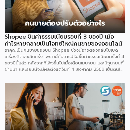
Shopee ขึ้นค่าธรรมเนียมรอบที่ 3 ของปี เมื่อ
กำไรหายกลายเป็นโจทย์ใหญ่คนขายของออนไลน์
ถ้าคุณเป็นคนขายของบน Shopee ช่วงนี้อาจต้องกลับไปเปิด
เครื่องคิดเลขอีกครั้ง เพราะนี่คือการปรับขึ้นค่าธรรมเนียมครั้งที่ 3
ของปีนี้แล้ว หลังจากที่เพิ่งขึ้นไปเมื่อเดือนเมษายน และมิถุนายนที่
ผ่านมา และรอบนี้จะมีผลตั้งแต่วันที่ 4 สิงหาคม 2569 เป็นต้นไป
สำหรับการปรับค่าธรรมเนียมการขาย จะแบ่งตามประเภทร้าน
เช่น ร้านที่เป็นแบรนด์ขนาดใหญ่ จะมีเรตสูงสุด 19.26% ในหมวด
แฟชั่น และ FMCG, ร้าน Non-Mall ทั่วไป สูงสุด 17.12% เป็นต้น
โดยตัวเลขเหล่านี้รวม VAT 7% แล้ว และยังไม่นับค่าธรรมเนียม
อื่นที่เก็บซ้อนอยู่ เช่น ค่าธรรมเนียมการชำระเงิน (เริ่มต้น 3.21%)
และค่าธรรมเนียมโครงสร้างพื้นฐาน 1.07 บาทต่อออร์เดอร์
(สำหรับร้านที่มียอดขายเกิน 100 ออร์เดอร์ต่อเดือน) ลอง
คำนวณดู หากเป็นร้าน Non-Mall ขายเสื้อยืดตัวละ 100 บาท ค่า
ส่ง 25 บาท เมื่อหักค่าธรรมเนียมการขาย […]