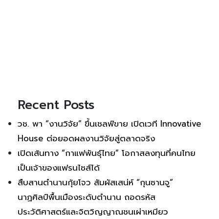
Recent Posts
วช. พา “งานวิจัย” ขึ้นเชลฟ์ขาย เปิดเวที Innovative
House ต่อยอดผลงานวิจัยสู่ตลาดจริง
เปิดเส้นทาง “กาแฟพันธุ์ไทย” โอกาสลงทุนที่คนไทย
เป็นเจ้าของแฟรนไชส์ได้
สืบสานตำนานกุ้ยโจว สัมผัสเสน่ห์ “กุนซานจู”
นาฏศิลป์พื้นเมืองระดับตำนาน ถอดรหัส
ประวัติศาสตร์และจิตวิญญาณชนเผ่าเหมียว