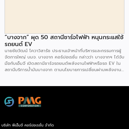
ยังมีกิจกรรมเจรจาจับคู่ธุรกิจทั้งในและต่างประเทศ สินเชื่อ
ดอกเบี้ยต่ำสำหรับเอสเอ็มอีจากสถาบันการเงินชั้นนำมากมาย
พร้อมโซลูชั่นส์ดี […]
“บางจาก” ผุด 50 สถานีชาร์จไฟฟ้า หนุนกระแสใช้
รถยนต์ EV
นายชัยวัฒน์ โควาวิสารัช ประธานเจ้าหน้าที่บริหารและกรรมการผู้
จัดการใหญ่ บมจ. บางจาก คอร์ปอเรชั่น กล่าวว่า บางจากฯ ได้จับ
มือกับเอ็มจี เปิดสถานีชาร์จรถยนต์พลังงานไฟฟ้าหรือรถ EV ใน
สถานีบริการน้ำมันบางจาก ตามนโยบายการเปลี่ยนผ่านพลังงาน
ที่จะนำไทยสู่การใช้พลังงานสะอาด เพื่อคุณภาพชีวิตและสิ่ง
แวดล้อมที่ยั่งยืน .ที่ผ่านมา บางจากฯ ได้ขยายสถานีชาร์จรถ EV
ภายในสถานีบริการน้ำมันบางจากอย่างต่อเนื่องเพื่ออำนวยความ
สะดวกให้ผู้ใช้รถ EV ที่เพิ่มขึ้น สำหรับความร่วมมือครั้งนี้ จะทำให้
สถานีบริการน้ำมันบางจากมีสถานีชาร์จรถ EV ทั้งในกรุงเทพฯ
และต่างจังหวัด ครอบคลุมทั่วประเทศ .โดยความร่วมมือครั้งนี้
เป็นการติดตั้งสถานีชาร์จรถยนต์พลังงานไฟฟ้า เพื่อรองรับการ
เติบโตของตลาดรถยนต์พลังงานไฟฟ้าภายในประเทศ โดยติดตั้ง
บริษัท พีเอ็มจี คอร์ปอเรชั่น จำกัด
สถานีชาร์จรถยนต์ไฟฟ้า “MG Super Charge” ในสถานีบริการ