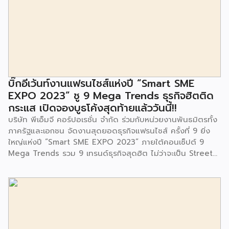
ในซอยอ่อนนุช 86 ดำเนินการขึ้นเพื่อเพิ่มพื้นที่การเรียนรู้เพิ่มเติม
นอกห้องเรียน และใช้เป็นสถานที่จัดกิจกรรมของศูนย์เด็กเล็กฯ
ตลอดจนใช้เป็นพื้นที่จัดกิจกรรมต่างๆ ของชุมชน นอกจากนั้นยัง
มีการมอบตุ๊กตาและของเล่นเพื่อส่งเสริมพัฒนาการเรียนรู้และ
พัฒนาการกล้ามเนื้อมัดเล็กของเด็กด้วย โดยมีผู้แทนจาก
สำนักงานเขตประเวศ ผู้แทนจากศูนย์กำจัดมูลฝอยอ่อนนุช ตลอด
จนประชาชนในชุมชนและพื้นที่ใกล้เคียง รวมถึงคณะครู ผู้ปกครอง
บิ๊กอีเว้นท์งานแฟรนไชส์แห่งปี “Smart SME
และนักเรียนจากศูนย์พัฒนาเด็กเล็กก่อนวัยเรียน ชุมชนเกาะมุสลิม
EXPO 2023” ชู 9 Mega Trends ธุรกิจฮิตติด
ร่วมเป็นเกียรติในพิธีดังกล่าว โครงการกำจัดมูลฝอยด้วยวิธีการ
กระแส เปิดจองบูธโค้งสุดท้ายแล้ววันนี้!!
เผาไหม้ฯ ยังมีกิจกรรมเพื่อสังคมหรือ CSR อื่นๆ อีกมากมาย กับ
บริษัท พีเอ็มจี คอร์ปอเรชั่น จำกัด ร่วมกับหน่วยงานพันธมิตรทั้ง
ชุมชนรอบๆ พื้นที่โครงการอย่างต่อเนื่อง อาทิ การลงพื้นที่
ภาครัฐและเอกชน จัดงานสุดยอดธุรกิจแฟรนไชส์ ครั้งที่ 9 ยิ่ง
ประชาสัมพันธ์ […]
ใหญ่แห่งปี “Smart SME EXPO 2023” ภายใต้คอนเซ็ปต์ 9
Mega Trends รวม 9 เทรนด์ธุรกิจสุดฮิต ไม่ว่าจะเป็น Street
Food Trends, Technology Trends, Customer Service
Trends, Coffee & Beverage Trends, Education Trends,
Health & Wellness Trends, E-Commerce Trends,
Beauty Trends และ Franchise Trends จัดเต็มธุรกิจแฟรน
ไชส์เด่นดังพาเหรดมาให้เลือกลงทุนหลายระดับร่วม 250 บูธ ใน
งบลงทุนเริ่มต้นหลักพัน หลักหมื่น ไปจนถึงหลักล้าน นอกจากนี้