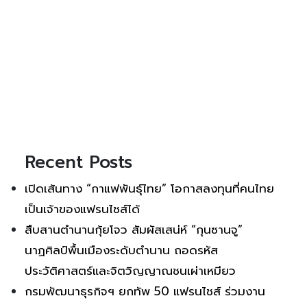
Recent Posts
เปิดเส้นทาง “กาแฟพันธุ์ไทย” โอกาสลงทุนที่คนไทย
เป็นเจ้าของแฟรนไชส์ได้
สืบสานตำนานกุ้ยโจว สัมผัสเสน่ห์ “กุนซานจู”
นาฏศิลป์พื้นเมืองระดับตำนาน ถอดรหัส
ประวัติศาสตร์และจิตวิญญาณชนเผ่าเหมียว
กรมพัฒนาธุรกิจฯ ยกทัพ 50 แฟรนไชส์ ร่วมงาน