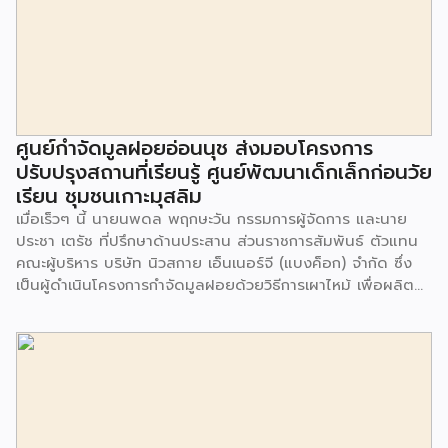
ศูนย์กำจัดมูลฝอยอ่อนนุช ส่งมอบโครงการ
ปรับปรุงสถานที่เรียนรู้ ศูนย์พัฒนาเด็กเล็กก่อนวัย
เรียน ชุมชนเกาะมุสลิม
เมื่อเร็วๆ นี้ นายนพดล พฤกษะวัน กรรมการผู้จัดการ และนาย
ประชา เตรัช ที่ปรึกษาด้านประสาน ส่วนราชการสัมพันธ์ ตัวแทน
คณะผู้บริหาร บริษัท นิวสกาย เอ็นเนอร์จี (แบงค็อก) จํากัด ซึ่ง
เป็นผู้ดำเนินโครงการกำจัดมูลฝอยด้วยวิธีการเผาไหม้ เพื่อผลิต
พลังงานไฟฟ้า ขนาดไม่น้อยกว่า 1,000 ตันต่อวัน ศูนย์กำจัด
มูลฝอยอ่อนนุช เป็นประธานในพิธีส่งมอบโครงการปรับปรุงสถาน
ที่เรียนรู้ ศูนย์พัฒนาเด็กเล็ก ก่อนวัยเรียน ชุมชนเกาะมุสลิม แขวง
ประเวศ เขตประเวศ กรุงเทพมหานคร ทั้งนี้โครงการปรับปรุงสถาน
ที่เรียนรู้ ศูนย์พัฒนาเด็กเล็กก่อนวัยเรียน ชุมชนเกาะมุสลิม ตั้งอยู่
ในซอยอ่อนนุช 86 ดำเนินการขึ้นเพื่อเพิ่มพื้นที่การเรียนรู้เพิ่มเติม
นอกห้องเรียน และใช้เป็นสถานที่จัดกิจกรรมของศูนย์เด็กเล็กฯ