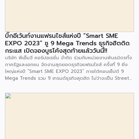
ตลอดจนใช้เป็นพื้นที่จัดกิจกรรมต่างๆ ของชุมชน นอกจากนั้นยัง
มีการมอบตุ๊กตาและของเล่นเพื่อส่งเสริมพัฒนาการเรียนรู้และ
พัฒนาการกล้ามเนื้อมัดเล็กของเด็กด้วย โดยมีผู้แทนจาก
สำนักงานเขตประเวศ ผู้แทนจากศูนย์กำจัดมูลฝอยอ่อนนุช ตลอด
จนประชาชนในชุมชนและพื้นที่ใกล้เคียง รวมถึงคณะครู ผู้ปกครอง
บิ๊กอีเว้นท์งานแฟรนไชส์แห่งปี “Smart SME
และนักเรียนจากศูนย์พัฒนาเด็กเล็กก่อนวัยเรียน ชุมชนเกาะมุสลิม
EXPO 2023” ชู 9 Mega Trends ธุรกิจฮิตติด
ร่วมเป็นเกียรติในพิธีดังกล่าว โครงการกำจัดมูลฝอยด้วยวิธีการ
กระแส เปิดจองบูธโค้งสุดท้ายแล้ววันนี้!!
เผาไหม้ฯ ยังมีกิจกรรมเพื่อสังคมหรือ CSR อื่นๆ อีกมากมาย กับ
บริษัท พีเอ็มจี คอร์ปอเรชั่น จำกัด ร่วมกับหน่วยงานพันธมิตรทั้ง
ชุมชนรอบๆ พื้นที่โครงการอย่างต่อเนื่อง อาทิ การลงพื้นที่
ภาครัฐและเอกชน จัดงานสุดยอดธุรกิจแฟรนไชส์ ครั้งที่ 9 ยิ่ง
ประชาสัมพันธ์ […]
ใหญ่แห่งปี “Smart SME EXPO 2023” ภายใต้คอนเซ็ปต์ 9
Mega Trends รวม 9 เทรนด์ธุรกิจสุดฮิต ไม่ว่าจะเป็น Street
Food Trends, Technology Trends, Customer Service
Trends, Coffee & Beverage Trends, Education Trends,
Health & Wellness Trends, E-Commerce Trends,
Beauty Trends และ Franchise Trends จัดเต็มธุรกิจแฟรน
ไชส์เด่นดังพาเหรดมาให้เลือกลงทุนหลายระดับร่วม 250 บูธ ใน
งบลงทุนเริ่มต้นหลักพัน หลักหมื่น ไปจนถึงหลักล้าน นอกจากนี้
ยังมีกิจกรรมเจรจาจับคู่ธุรกิจทั้งในและต่างประเทศ สินเชื่อ
ดอกเบี้ยต่ำสำหรับเอสเอ็มอีจากสถาบันการเงินชั้นนำมากมาย