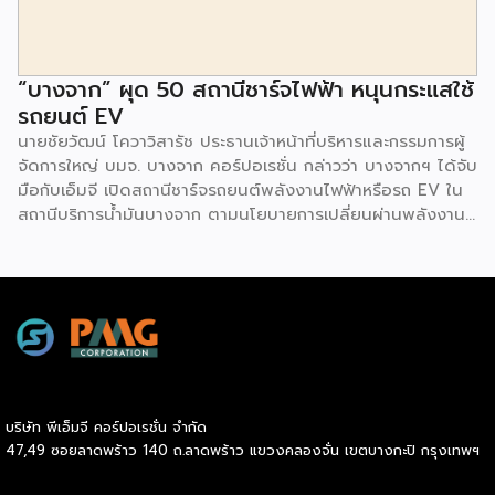
พร้อมโซลูชั่นส์ดี […]
“บางจาก” ผุด 50 สถานีชาร์จไฟฟ้า หนุนกระแสใช้
รถยนต์ EV
นายชัยวัฒน์ โควาวิสารัช ประธานเจ้าหน้าที่บริหารและกรรมการผู้
จัดการใหญ่ บมจ. บางจาก คอร์ปอเรชั่น กล่าวว่า บางจากฯ ได้จับ
มือกับเอ็มจี เปิดสถานีชาร์จรถยนต์พลังงานไฟฟ้าหรือรถ EV ใน
สถานีบริการน้ำมันบางจาก ตามนโยบายการเปลี่ยนผ่านพลังงาน
ที่จะนำไทยสู่การใช้พลังงานสะอาด เพื่อคุณภาพชีวิตและสิ่ง
แวดล้อมที่ยั่งยืน .ที่ผ่านมา บางจากฯ ได้ขยายสถานีชาร์จรถ EV
ภายในสถานีบริการน้ำมันบางจากอย่างต่อเนื่องเพื่ออำนวยความ
สะดวกให้ผู้ใช้รถ EV ที่เพิ่มขึ้น สำหรับความร่วมมือครั้งนี้ จะทำให้
สถานีบริการน้ำมันบางจากมีสถานีชาร์จรถ EV ทั้งในกรุงเทพฯ
และต่างจังหวัด ครอบคลุมทั่วประเทศ .โดยความร่วมมือครั้งนี้
เป็นการติดตั้งสถานีชาร์จรถยนต์พลังงานไฟฟ้า เพื่อรองรับการ
เติบโตของตลาดรถยนต์พลังงานไฟฟ้าภายในประเทศ โดยติดตั้ง
บริษัท พีเอ็มจี คอร์ปอเรชั่น จำกัด
สถานีชาร์จรถยนต์ไฟฟ้า “MG Super Charge” ในสถานีบริการ
47,49 ซอยลาดพร้าว 140 ถ.ลาดพร้าว แขวงคลองจั่น เขตบางกะปิ กรุงเทพฯ
น้ำมันบางจาก ครอบคลุมทั้งในเขตกรุงเทพฯ นนทบุรีและ
สมุทรปราการ ซึ่งในระยะเริ่มต้น มีเป้าหมายที่จะติดตั้งทั้งสิ้น 50