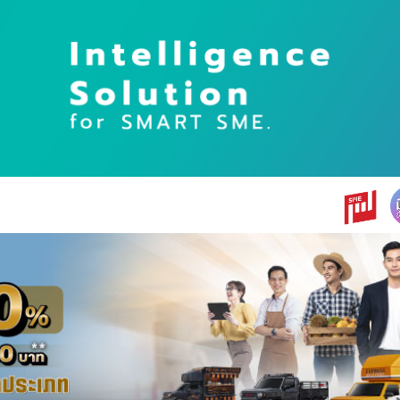
earch
r: