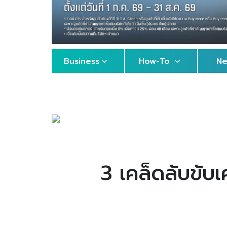
Business
How-To
N
3 เคล็ดลับขับ