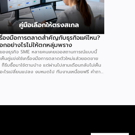
รื่องมือการตลาดสำคัญกับธุรกิจแค่ไหน?
ือกอย่างไรไม่ให้ตกหลุ่มพราง
้าของธุรกิจ SME หลายคนเคยเจอสถานการณ์แบบนี้
เห็นคู่แข่งใช้เครื่องมือการตลาดตัวใหม่แล้วยอดขาย
ง ก็รีบซื้อมาใช้ตามบ้าง แต่ผ่านไปสามเดือนกลับไม่เห็น
อะไรเปลี่ยนแปลง งบหมดไป ทีมงานเหนื่อยฟรี คำถาม
ตามมาคือ ปัญหาอยู่ที่เครื่องมือ หรืออยู่ที่วิธีใช้กันแน่
ตอบคือ “ทั้งสองอย่าง” และนี่คือสิ่งที่ SME ไทยควร
วามเข้าใจให้ชัดก่อนควักเงินซื้อเครื่องมือตัวต่อไป
พรวมตลาดโฆษณาดิจิทัลไทยกำลังเปลี่ยนเร็ว รายงาน
ailand Digital Advertising ของ KANTAR และ
T ชี้ว่าผู้เชี่ยวชาญแนะนำให้ธุรกิจจัดสรรงบประมาณ
ว 30% ไว้สำหรับการสร้างแบรนด์ (Brand Building)
ระยะยาว แทนที่จะทุ่มทุกบาททุกสตางค์ไปกับแคมเปญ
้นยอดขายระยะสั้นเพียงอย่างเดียว เพราะในภาวะ