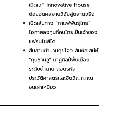
เปิดเวที Innovative House
ต่อยอดผลงานวิจัยสู่ตลาดจริง
เปิดเส้นทาง “กาแฟพันธุ์ไทย”
โอกาสลงทุนที่คนไทยเป็นเจ้าของ
แฟรนไชส์ได้
สืบสานตำนานกุ้ยโจว สัมผัสเสน่ห์
“กุนซานจู” นาฏศิลป์พื้นเมือง
ระดับตำนาน ถอดรหัส
ประวัติศาสตร์และจิตวิญญาณ
ชนเผ่าเหมียว