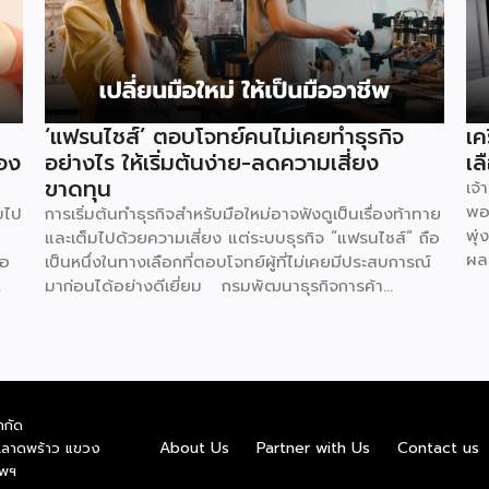
‘แฟรนไชส์’ ตอบโจทย์คนไม่เคยทำธุรกิจ
เค
อง
อย่างไร ให้เริ่มต้นง่าย-ลดความเสี่ยง
เล
ขาดทุน
เจ
พอ
บไป
การเริ่มต้นทำธุรกิจสำหรับมือใหม่อาจฟังดูเป็นเรื่องท้าทาย
พุ่
และเต็มไปด้วยความเสี่ยง แต่ระบบธุรกิจ “แฟรนไชส์” ถือ
ผล
่อ
เป็นหนึ่งในทางเลือกที่ตอบโจทย์ผู้ที่ไม่เคยมีประสบการณ์
ที่
มาก่อนได้อย่างดีเยี่ยม กรมพัฒนาธุรกิจการค้า
คำ
กระทรวงพาณิชย์ ได้เปิดเผยถึง 5 เหตุผลสำคัญที่ชี้ให้เห็น
ทำค
ว่า ทำไมระบบแฟรนไชส์จึงเป็นทางเลือกการลงทุนที่น่า
ภา
สนใจและช่วยลดอุปสรรคสำหรับผู้เริ่มต้นได้อย่างมี
Th
ด
ประสิทธิภาพ เหตุผลประการแรกคือ การมีโมเดลธุรกิจที่
DAA
และ
ชัดเจนและพร้อมนำไปใช้ทันที ซึ่งถือเป็นการลดความเสี่ยง
ำกัด
รา
ียม
ด้านการลงทุนได้อย่างดีที่สุด เนื่องจากผู้ลงทุนไม่จำเป็น
About Us
Partner with Us
Contact us
.ลาดพร้าว แขวง
ใน
้าง
ต้องเสียเวลาลองผิดลองถูกเอง ระบบแฟรนไชส์ถูก
ทพฯ
เน
าย
ออกแบบและผ่านการพิสูจน์ความสำเร็จมาแล้วโดยเจ้าของ