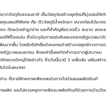
กวัตถุดิบธรรมชาติ เป็นวัสดุก่อสร้างยุคใหม่ที่มุ่งเน้นให้เก
คุณสมบัติพิเศษ คือ ตัววัสดุมีน้ำหนักเบา ขนาดก้อนได้มาตร
ยง ตัดแต่งเข้ารูปง่าย และที่สำคัญคือรวดเร็ว สะอาด ลดระ
ัติที่โดดเด่น ซึ่งปัจจุบันการแข่งขันของตลาดอิฐมวลเบาจัด
พิ่มมากขึ้น โดยมีบริษัทชื่อดังหลายเจ้าสร้างกลยุทธ์ทางการ
่มภาครัฐบาลและเอกชน สิ่งเหล่านี้เลยเกิดคำถามจากผู้ประกอบ
ัทขนาดใหญ่ได้อย่างไร ซึ่งวันนี้เรามี 3 เคล็ดลับ เสริมสร้าง
เติบโตในอนาคต
้าง ที่เรามีศักยภาพเพียงพอในการไปนำเสนอผลิตภัณฑ์
ในการผลิต และไม่ควรหยุดการพัฒนาผลิตภัณฑ์ด้วยการนำนวั