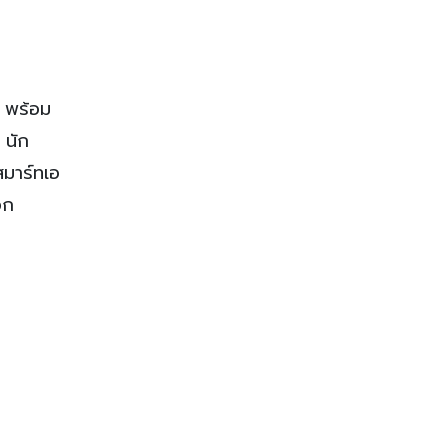
ร พร้อม
 นัก
สมาร์ทเอ
อก