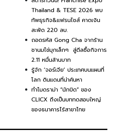
สตาร์ทวันนี้! Franchise Expo
Thailand & TESE 2026 พบ
ทัพธุรกิจ&แฟรนไชส์ คาดเงิน
สะพัด 220 ลบ.
ถอดรหัส Gong Cha จากร้าน
ชานมไข่มุกเล็กๆ สู่ดีลซื้อกิจการ
2.11 หมื่นล้านบาท
รู้จัก ‘จอร์เจีย’ ประเทศบนแผนที่
โลก ดินแดนที่น่าค้นหา
ทำไมดราม่า “นักบิด” ของ
CLICX ถึงเป็นบททดสอบใหญ่
ของธนาคารไร้สาขาไทย