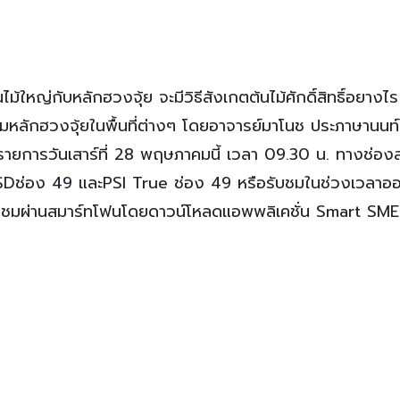
นไม้ใหญ่กับหลักฮวงจุ้ย จะมีวิธีสังเกตต้นไม้ศักดิ์สิทธิ์อยางไ
มหลักฮวงจุ้ยในพื้นที่ต่างๆ โดยอาจารย์มาโนช ประภาษานนท์
ายการวันเสาร์ที่ 28 พฤษภาคมนี้ เวลา 09.30 น. ทางช่อง
eSDช่อง 49 และPSI True ช่อง 49 หรือรับชมในช่วงเวลาอ
ชมผ่านสมาร์ทโฟนโดยดาวน์โหลดแอพพลิเคชั่น Smart SME