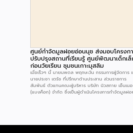
ศูนย์กำจัดมูลฝอยอ่อนนุช ส่งมอบโครงก
ปรับปรุงสถานที่เรียนรู้ ศูนย์พัฒนาเด็กเล็
ก่อนวัยเรียน ชุมชนเกาะมุสลิม
เมื่อเร็วๆ นี้ นายนพดล พฤกษะวัน กรรมการผู้จัดการ 
นายประชา เตรัช ที่ปรึกษาด้านประสาน ส่วนราชการ
สัมพันธ์ ตัวแทนคณะผู้บริหาร บริษัท นิวสกาย เอ็นเนอร
(แบงค็อก) จํากัด ซึ่งเป็นผู้ดำเนินโครงการกำจัดมูลฝอ
ด้วยวิธีการเผาไหม้ เพื่อผลิตพลังงานไฟฟ้า ขนาดไม่น
กว่า 1,000 ตันต่อวัน ศูนย์กำจัดมูลฝอยอ่อนนุช เป็น
ประธานในพิธีส่งมอบโครงการปรับปรุงสถานที่เรียนรู้
ศูนย์พัฒนาเด็กเล็ก ก่อนวัยเรียน ชุมชนเกาะมุสลิม แข
ประเวศ เขตประเวศ กรุงเทพมหานคร ทั้งนี้โครงการ
ปรับปรุงสถานที่เรียนรู้ ศูนย์พัฒนาเด็กเล็กก่อนวัยเรีย