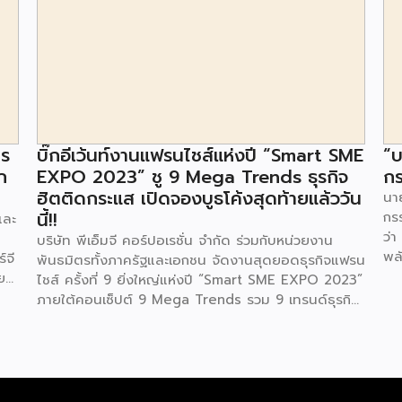
าร
บิ๊กอีเว้นท์งานแฟรนไชส์แห่งปี “Smart SME
“บ
ก
EXPO 2023” ชู 9 Mega Trends ธุรกิจ
กร
ฮิตติดกระแส เปิดจองบูธโค้งสุดท้ายแล้ววัน
นาย
นี้!!
กร
และ
ว่า
บริษัท พีเอ็มจี คอร์ปอเรชั่น จำกัด ร่วมกับหน่วยงาน
พล
์จี
พันธมิตรทั้งภาครัฐและเอกชน จัดงานสุดยอดธุรกิจแฟรน
ตา
ย
ไชส์ ครั้งที่ 9 ยิ่งใหญ่แห่งปี “Smart SME EXPO 2023”
พลั
้อย
ภายใต้คอนเซ็ปต์ 9 Mega Trends รวม 9 เทรนด์ธุรกิจ
.ท
สุดฮิต ไม่ว่าจะเป็น Street Food Trends,
สถ
Technology Trends, Customer Service Trends,
สะด
วง
Coffee & Beverage Trends, Education Trends,
จะท
Health & Wellness Trends, E-Commerce
ใน
น
Trends, Beauty Trends และ Franchise Trends จัด