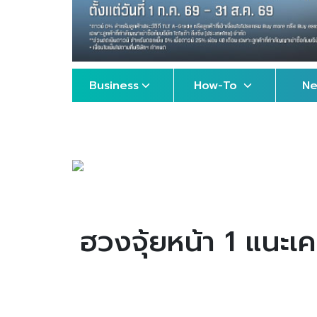
Business
How-To
N
ฮวงจุ้ยหน้า 1 แนะเ