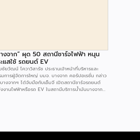
างจาก” ผุด 50 สถานีชาร์จไฟฟ้า หนุน
ะแสใช้ รถยนต์ EV
ชัยวัฒน์ โควาวิสารัช ประธานเจ้าหน้าที่บริหารและ
รมการผู้จัดการใหญ่ บมจ. บางจาก คอร์ปอเรชั่น กล่าว
 บางจากฯ ได้จับมือกับเอ็มจี เปิดสถานีชาร์จรถยนต์
ังงานไฟฟ้าหรือรถ EV ในสถานีบริการน้ำมันบางจาก
มนโยบายการเปลี่ยนผ่านพลังงาน ที่จะนำไทยสู่การใช้
งงานสะอาด เพื่อคุณภาพชีวิตและสิ่งแวดล้อมที่ยั่งยืน
ี่ผ่านมา บางจากฯ ได้ขยายสถานีชาร์จรถ EV ภายใน
านีบริการน้ำมันบางจากอย่างต่อเนื่องเพื่ออำนวยความ
วกให้ผู้ใช้รถ EV ที่เพิ่มขึ้น สำหรับความร่วมมือครั้งนี้
ำให้สถานีบริการน้ำมันบางจากมีสถานีชาร์จรถ EV ทั้ง
กรุงเทพฯ และต่างจังหวัด ครอบคลุมทั่วประเทศ .โดย