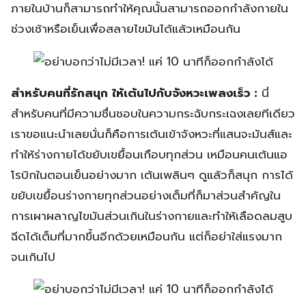
ภายในบ้านก็สามารถทำให้คุณนั้นสามารถออกกำลังกายใน
ช่วงเช้าหรือเย็นเพื่อสลายไขมันได้แล้วเหมือนกัน
สำหรับคนที่รักสนุก ให้เต้นไปกับจังหวะเพลงเร็ว
:
นี่
สำหรับคนที่มีความชื่นชอบในความกระฉับกระเฉงเลยทีเดียว
เราขอแนะนำเลยนั่นก็คือการเต้นเข้าจังหวะที่แสนจะมันส์และ
ทำให้ร่างกายได้ขยับเขยื้อนเกือบทุกส่วน เหมือนคนเต้นแอ
โรบิกในตอนเย็นอย่างมาก เต้นเพลินๆ ดูแล้วก็สนุก การได้
ขยับเขยื้อนร่างกายทุกส่วนอย่างเต็มที่ก็มาส่วนสำคัญใน
การเผาผลาญไขมันส่วนเกินในร่างกายและทำให้เลือดลมสูบ
ฉีดได้เต็มที่มากขึ้นอีกด้วยเหมือนกัน แต่ก็อย่าใส่แรงมาก
จนเกินไป