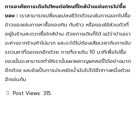
การอาศัยการเดินไปไหนต่อไหนที่ใกล้บ้านเช่นการไปซื้อ
ของ
:
เราสามารถเปลี่ยนแปลงชีวิตตัวเองในการออกไปซื้อ
ข้าวของเช่นการหาซื้อของกิน กับข้าว หรือของใช้ส่วนตัวที่
อยู่ในร้านสะดวกซื้อใกล้บ้าน ด้วยการเดินก็ได้ แม้ว่าบ้านเรา
จะห่างจากร้านค้าไม่มาก และจะได้ไม่ต้องเสียเวลากับการขับ
รถวนหาที่จอดรถอีกด้วย การที่เราเดิน 10 นาทีเพื่อไปซื้อ
ของนั้นจะสามารถทำให้เรานั้นเผาผลาญแคลอรี่ได้อย่างมาก
อีกด้วย และยังเป็นการประหยัดน้ำมันไปได้อีกทางหนึ่งด้วย
อีกเช่นกัน
Post Views:
315