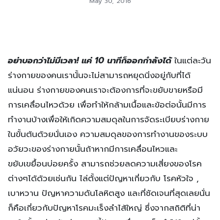
May 30, 2016
อย่าบอกว่าไม่มีเวลา! แค่ 10 นาทีก็ออกกำลังได้
ในแต่ละวัน
ร่างกายของคนเรานั้นจะไม่สามารถหยุดนิ่งอยู่กับที่ได้
แน่นอน ร่างกายของคนเราจะต้องการที่จะขยับขายหรือมี
การเคลื่อนไหวด้วย เพื่อทำให้กล้ามเนื้อและข้อต่อนั้นมีการ
ทำงานบ้างเพื่อให้เกิดความสมดุลในการจัดระเบียบร่างกาย
ในขั้นต้นด้วยนั่นเอง ความสมดุลของการทำงานของระบบ
อวัยวะของร่างกายนั้นถ้าหากมีการเคลื่อนไหวและ
ขยับเขยื้อนบ่อยครั้ง สามารถช่วยลดความเสี่ยงของโรค
ต่างๆได้ด้วยเช่นกัน ไล่ตั้งแต่ปัญหาเกี่ยวกับ โรคหัวใจ ,
เบาหวาน ปัญหาความดันโลหิตสูง และที่ชัดเจนที่สุดเลยนั่น
ก็คือเกี่ยวกับปัญหาโรคมะเร็งลำไส้ใหญ่ ซึ่งจากสถิติที่น่า