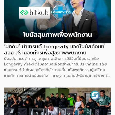
ไม่ต้องใช้เงินก้อนใหญ่ตั้งแต่วันแรก จุดเริ่มต้น มองเห็นกับดักที่
ทำให้อุตสาหกรรมสุขภาพ-ความงามไปไม่ถึงเป้าหมาย Givora
ไม่ได้เริ่มต้นจากการขายเครื่องมือเพียงอย่างเดียว แต่เกิดจากการ
มองเห็นว่าผู้ประกอบการจำนวนมากที่ตั้งใจอยากขยายธุรกิจสู่
Wellness กลับติดกับดักซ้ำ ๆ 3 เรื่องหลัก จนไปไม่ถึงเป้าหมาย
ที่วางไว้ ได้แก่ การไม่มีความรู้และขาดความเชี่ยวชาญเฉพาะด้าน
การไม่มีฐานลูกค้าเพราะการตลาดไม่ตรงกลุ่ม และการเริ่มต้นผิด
จุดทั้งเรื่องเครื่องมือ ระบบ และราคา Givora จึงออกแบบ
‘บิทคับ’ นำเทรนด์ Longevity แจกโบนัสก้อนที่
โซลูชันให้ครอบคลุมทั้งสามปัญหานี้ในคราวเดียวกัน แทนที่จะให้
สอง สร้างองค์กรเพื่อสุขภาพพนักงาน
คลินิกต้องแก้ปัญหาทีละเรื่องด้วยตัวเอง ด้านความรู้และความ
ปัจจุบันเทรนด์การดูแลสุขภาพเพื่อการมีชีวิตที่ยืนยาว หรือ
เชี่ยวชาญ — Givora มีทีมฝึกอบรมบุคลากรให้ได้มาตรฐาน
Longevity กำลังได้รับความสนใจอย่างมากในประเทศไทย โดย
เดียวกัน พร้อมควบคุมคุณภาพและมาตรฐานการบริการตลอด
เป็นเทรนด์สำคัญของโลกที่เข้ามาเปลี่ยนทั้งพฤติกรรมผู้บริโภค
กระบวนการ เพื่อให้คลินิกพันธมิตรมั่นใจได้ว่าบุคลากรพร้อมให้
และทิศทางการดำเนินธุรกิจ ล่าสุด คุณท๊อป-จิรายุส ทรัพย์ศรี
บริการอย่างถูกต้องตั้งแต่วันแรก ด้านฐานลูกค้าและการตลาด
โสภา ผู้ก่อตั้งและประธานเจ้าหน้าที่บริหารกลุ่ม บริษัท บิทคับ
— Givora เข้ามาช่วยขยายแบรนด์และสร้างแคมเปญทางการ
แคปปิตอล กรุ๊ป โฮลดิ้งส์ จำกัด หนึ่งในผู้บุกเบิกวงการนี้และผู้
ตลาดให้คลินิก แทนที่จะปล่อยให้แต่ละแห่งลองผิดลองถูกด้วยงบ
ขยายธุรกิจสู่คอมมูนิตี้สุขภาพ “StayGold” ได้ประกาศนโยบาย
ประมาณตัวเอง […]
ใหม่ แจกโบนัสสุขภาพเป็นโบนัสก้อนที่สองเพิ่มเติมจากโบนัสปกติ
เพื่อสร้างแรงจูงใจให้พนักงานหันมาใส่ใจสุขภาพอย่างจริงจัง และ
ผลักดันบิทคับให้เป็นองค์กรยุคใหม่ที่ขับเคลื่อนด้วยคุณภาพควบคู่
ไปกับสุขภาวะที่ดี นโยบายดังกล่าวขับเคลื่อนผ่านโครงการ