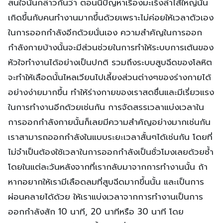
สนใจนั้นกล่าวกันว่า ตอนนี้ปัญหาเรื่องมะเร็งลำไส้ใหญ่นั้น
เกิดขึ้นกับคนทำงานมากขึ้นด้วยเพราะไม่ค่อยให้เวลาตัวเอง
ในการออกกำลังอีกด้วยนั่นเอง ความสำคัญในการออก
กำลังกายบ้างนั้นจะมีส่วนช่วยในการทำให้ระบบการเต้นของ
หัวใจทำงานได้อย่างเป็นปกติ รวมถึงระบบสูบฉีดของโลหิต
จะทำให้เลือดนั้นไหลเวียนไปเลี้ยงส่วนต่างๆของร่างกายได้
อย่างง่ายมากขึ้น ทำให้ร่างกายของเราสดชื่นและมีเรี่ยวแรง
ในการทำงานอีกด้วยเช่นกัน การจัดสรรเวลาแบ่งเวลาใน
การออกกำลังกายนั้นก็เลยมีความสำคัญอย่างมากเช่นกัน
เราสามารถออกกำลังในแบบระยะเวลาสั้นๆได้เช่นกัน โดยที่
ไม่จำเป็นต้องใช้เวลาในการออกกำลังเป็นชั่วโมงเลยด้วยซ้ำ
โดยในแต่ละวันหลังจากที่เรากลับมาจากการทำงานนั้น ถ้า
หากอยากให้เรามีเลือดลมที่สูบฉีดมากขึ้นนั้น และเป็นการ
ผ่อนคลายได้ด้วย ให้เราแบ่งเวลาจากการทำงานเป็นการ
ออกกำลังสัก 10 นาที, 20 นาทีหรือ 30 นาที โดย