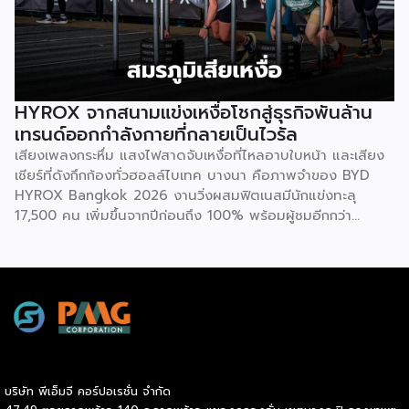
“Bitkuber Longevity Journey Program” ซึ่งเปิดให้พนักงาน
เข้าร่วมตามความสมัครใจ โดยจะวัดผลจากการเปลี่ยนแปลง
สุขภาพเป็นรายบุคคลเปรียบเทียบช่วงต้นปีและปลายปี เปิดโอกาส
ให้ทุกคนมีสิทธิ์ได้รับโบนัสเท่าเทียมกัน ไม่ว่าจะเป็นกลุ่มผู้เริ่มต้นที่
พัฒนาสุขภาพให้ดีขึ้น หรือกลุ่มคนรักสุขภาพที่สามารถรักษา
HYROX จากสนามแข่งเหงื่อโชกสู่ธุรกิจพันล้าน
มาตรฐานที่ดีไว้ได้ โดยเกณฑ์การประเมินจะมุ่งเน้นไปที่การป้องกัน
เทรนด์ออกกำลังกายที่กลายเป็นไวรัล
โรคในกลุ่มคนทำงานออฟฟิศ ครอบคลุม 3 ด้าน 6 ตัวชี้วัด ได้แก่
เสียงเพลงกระหึ่ม แสงไฟสาดจับเหงื่อที่ไหลอาบใบหน้า และเสียง
1.ด้านระบบเผาผลาญ ประเมินค่าสมดุลระหว่างไขมันสะสมกับไข
เชียร์ที่ดังกึกก้องทั่วฮอลล์ไบเทค บางนา คือภาพจำของ BYD
มันที่ช่วยทำความสะอาดหลอดเลือด (Triglyceride-to-HDL
HYROX Bangkok 2026 งานวิ่งผสมฟิตเนสมีนักแข่งทะลุ
ratio) ระดับไขมันที่เกาะตามอวัยวะภายในช่องท้อง (Visceral Fat
17,500 คน เพิ่มขึ้นจากปีก่อนถึง 100% พร้อมผู้ชมอีกกว่า
Rating) และวัดค่าคอเลสเตอรอลชนิดไขมันไม่ดี (LDL) 2.ด้าน
21,250 คนที่ยอมจ่ายเงินซื้อบัตรเข้าไปนั่งดูคนอื่น “ทรมานตัว
องค์ประกอบร่างกายและสารอาหาร ประเมินจากคะแนนความ
เอง” ที่น่าสนใจกว่านั้นคือ ซูเปอร์สตาร์อย่างณเดชน์ คูกิมิยะ,
สมบูรณ์โดยรวมของร่างกาย […]
หมาก ปริญ, เจมส์ จิรายุ และแอน ทองประสม ต่างประกาศลง
สนามจริง ไม่ใช่แค่มาเปิดงาน นี่ไม่ใช่แค่กระแสฟิตเนสธรรมดา
แต่คือปรากฏการณ์ที่กำลังเปลี่ยนภูมิทัศน์ของอุตสาหกรรม
Wellness ทั่วโลก และกำลังสร้างโอกาสทางธุรกิจมหาศาลให้กับผู้
ประกอบการ SME ไทยที่มองเห็นก่อนใคร HYROX ก่อตั้งใน
เยอรมนีเมื่อปี 2017 โดย Moritz Fürste อดีตนักกีฬาฮอกกี้ดีกรี
บริษัท พีเอ็มจี คอร์ปอเรชั่น จำกัด
โอลิมปิก ซึ่งรูปแบบการแข่งขันจะเป็นมาตรฐานเดียวกันทั่วโลก