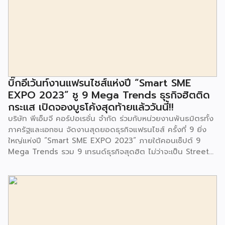
ในซอยอ่อนนุช 86 ดำเนินการขึ้นเพื่อเพิ่มพื้นที่การเรียนรู้เพิ่มเติม
นอกห้องเรียน และใช้เป็นสถานที่จัดกิจกรรมของศูนย์เด็กเล็กฯ
ตลอดจนใช้เป็นพื้นที่จัดกิจกรรมต่างๆ ของชุมชน นอกจากนั้นยัง
มีการมอบตุ๊กตาและของเล่นเพื่อส่งเสริมพัฒนาการเรียนรู้และ
พัฒนาการกล้ามเนื้อมัดเล็กของเด็กด้วย โดยมีผู้แทนจาก
สำนักงานเขตประเวศ ผู้แทนจากศูนย์กำจัดมูลฝอยอ่อนนุช ตลอด
จนประชาชนในชุมชนและพื้นที่ใกล้เคียง รวมถึงคณะครู ผู้ปกครอง
บิ๊กอีเว้นท์งานแฟรนไชส์แห่งปี “Smart SME
และนักเรียนจากศูนย์พัฒนาเด็กเล็กก่อนวัยเรียน ชุมชนเกาะมุสลิม
EXPO 2023” ชู 9 Mega Trends ธุรกิจฮิตติด
ร่วมเป็นเกียรติในพิธีดังกล่าว โครงการกำจัดมูลฝอยด้วยวิธีการ
กระแส เปิดจองบูธโค้งสุดท้ายแล้ววันนี้!!
เผาไหม้ฯ ยังมีกิจกรรมเพื่อสังคมหรือ CSR อื่นๆ อีกมากมาย กับ
บริษัท พีเอ็มจี คอร์ปอเรชั่น จำกัด ร่วมกับหน่วยงานพันธมิตรทั้ง
ชุมชนรอบๆ พื้นที่โครงการอย่างต่อเนื่อง อาทิ การลงพื้นที่
ภาครัฐและเอกชน จัดงานสุดยอดธุรกิจแฟรนไชส์ ครั้งที่ 9 ยิ่ง
ประชาสัมพันธ์ […]
ใหญ่แห่งปี “Smart SME EXPO 2023” ภายใต้คอนเซ็ปต์ 9
Mega Trends รวม 9 เทรนด์ธุรกิจสุดฮิต ไม่ว่าจะเป็น Street
Food Trends, Technology Trends, Customer Service
Trends, Coffee & Beverage Trends, Education Trends,
Health & Wellness Trends, E-Commerce Trends,
Beauty Trends และ Franchise Trends จัดเต็มธุรกิจแฟรน
ไชส์เด่นดังพาเหรดมาให้เลือกลงทุนหลายระดับร่วม 250 บูธ ใน
งบลงทุนเริ่มต้นหลักพัน หลักหมื่น ไปจนถึงหลักล้าน นอกจากนี้