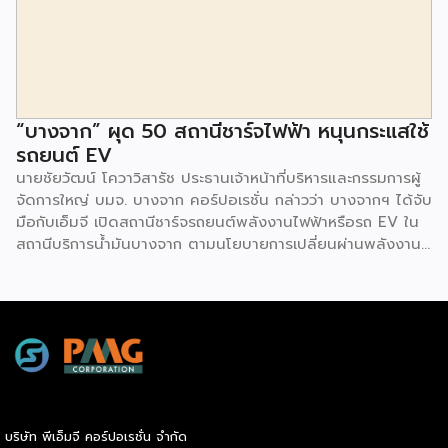
ยังมีกิจกรรมเจรจาจับคู่ธุรกิจทั้งในและต่างประเทศ สินเชื่อ
ดอกเบี้ยต่ำสำหรับเอสเอ็มอีจากสถาบันการเงินชั้นนำมากมาย
พร้อมโซลูชั่นส์ดี […]
“บางจาก” ผุด 50 สถานีชาร์จไฟฟ้า หนุนกระแสใช้
รถยนต์ EV
นายชัยวัฒน์ โควาวิสารัช ประธานเจ้าหน้าที่บริหารและกรรมการผู้
จัดการใหญ่ บมจ. บางจาก คอร์ปอเรชั่น กล่าวว่า บางจากฯ ได้จับ
มือกับเอ็มจี เปิดสถานีชาร์จรถยนต์พลังงานไฟฟ้าหรือรถ EV ใน
สถานีบริการน้ำมันบางจาก ตามนโยบายการเปลี่ยนผ่านพลังงาน
ที่จะนำไทยสู่การใช้พลังงานสะอาด เพื่อคุณภาพชีวิตและสิ่ง
แวดล้อมที่ยั่งยืน .ที่ผ่านมา บางจากฯ ได้ขยายสถานีชาร์จรถ EV
ภายในสถานีบริการน้ำมันบางจากอย่างต่อเนื่องเพื่ออำนวยความ
สะดวกให้ผู้ใช้รถ EV ที่เพิ่มขึ้น สำหรับความร่วมมือครั้งนี้ จะทำให้
สถานีบริการน้ำมันบางจากมีสถานีชาร์จรถ EV ทั้งในกรุงเทพฯ
และต่างจังหวัด ครอบคลุมทั่วประเทศ .โดยความร่วมมือครั้งนี้
เป็นการติดตั้งสถานีชาร์จรถยนต์พลังงานไฟฟ้า เพื่อรองรับการ
เติบโตของตลาดรถยนต์พลังงานไฟฟ้าภายในประเทศ โดยติดตั้ง
บริษัท พีเอ็มจี คอร์ปอเรชั่น จำกัด
สถานีชาร์จรถยนต์ไฟฟ้า “MG Super Charge” ในสถานีบริการ