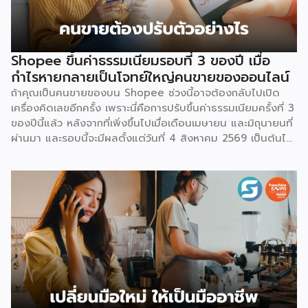
Shopee ขึ้นค่าธรรมเนียมรอบที่ 3 ของปี เมื่อ
กำไรหายกลายเป็นโจทย์ใหญ่คนขายของออนไลน์
ถ้าคุณเป็นคนขายของบน Shopee ช่วงนี้อาจต้องกลับไปเปิด
เครื่องคิดเลขอีกครั้ง เพราะนี่คือการปรับขึ้นค่าธรรมเนียมครั้งที่ 3
ของปีนี้แล้ว หลังจากที่เพิ่งขึ้นไปเมื่อเดือนเมษายน และมิถุนายนที่
ผ่านมา และรอบนี้จะมีผลตั้งแต่วันที่ 4 สิงหาคม 2569 เป็นต้นไป
สำหรับการปรับค่าธรรมเนียมการขาย จะแบ่งตามประเภทร้าน
เช่น ร้านที่เป็นแบรนด์ขนาดใหญ่ จะมีเรตสูงสุด 19.26% ในหมวด
แฟชั่น และ FMCG, ร้าน Non-Mall ทั่วไป สูงสุด 17.12% เป็นต้น
โดยตัวเลขเหล่านี้รวม VAT 7% แล้ว และยังไม่นับค่าธรรมเนียม
อื่นที่เก็บซ้อนอยู่ เช่น ค่าธรรมเนียมการชำระเงิน (เริ่มต้น 3.21%)
และค่าธรรมเนียมโครงสร้างพื้นฐาน 1.07 บาทต่อออร์เดอร์
(สำหรับร้านที่มียอดขายเกิน 100 ออร์เดอร์ต่อเดือน) ลอง
คำนวณดู หากเป็นร้าน Non-Mall ขายเสื้อยืดตัวละ 100 บาท ค่า
ส่ง 25 บาท เมื่อหักค่าธรรมเนียมการขาย […]