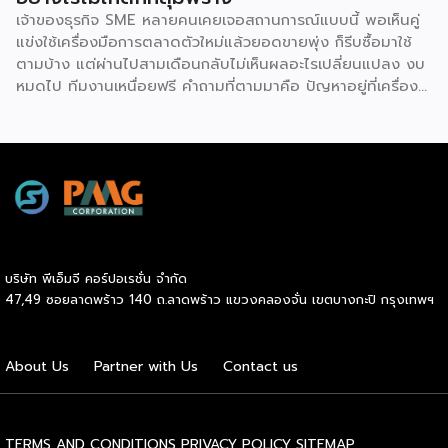
รู้จักในตลาด ส่งผลให้มีกลุ่มลูกค้าพร้อมอุดหนุนตั้งแต่วันแรกที่
เจ้าของธุรกิจ SME หลายคนเคยเจอสถานการณ์แบบนี้ พอเห็นคู่
เปิดทำการ นอกจากนี้ เจ้าของแบรนด์ยังทำการตลาด
แข่งใช้เครื่องมือการตลาดตัวใหม่แล้วยอดขายพุ่ง ก็รีบซื้อมาใช้
ประชาสัมพันธ์ และสร้างการรับรู้แบรนด์อย่างต่อเนื่อง ซึ่งช่วยให้
ตามบ้าง แต่ผ่านไปสามเดือนกลับไม่เห็นผลอะไรเปลี่ยนแปลง งบ
ผู้ลงทุนประหยัดงบประมาณด้านการตลาดและสร้างความเชื่อมั่น
หมดไป ทีมงานเหนื่อยฟรี คำถามที่ตามมาคือ ปัญหาอยู่ที่เครื่อง
ให้กับผู้บริโภคได้อย่างรวดเร็ว ประการที่สามคือ การมีที่ปรึกษา
มือ หรืออยู่ที่วิธีใช้กันแน่ คำตอบคือ “ทั้งสองอย่าง” และนี่คือ
คอยดูแลตลอดการทำธุรกิจ สำหรับผู้ที่ไม่เคยทำธุรกิจมาก่อน
สิ่งที่ SME ไทยควรทำความเข้าใจให้ชัดก่อนควักเงินซื้อเครื่องมือ
ความกังวลในการแก้ปัญหาบริหารจัดการมักเป็นเรื่องใหญ่ แต่ใน
ตัวต่อไป ภาพรวมตลาดโฆษณาดิจิทัลไทยกำลังเปลี่ยนเร็ว
ระบบแฟรนไชส์ เจ้าของแบรนด์จะทำหน้าที่เป็นพี่เลี้ยงและที่ปรึกษา
รายงาน Thailand Digital Advertising ของ KANTAR และ
ทางธุรกิจอย่างใกล้ชิดตลอดระยะเวลาสัญญา คอยให้คำแนะนำ
DAAT ชี้ว่าผู้เชี่ยวชาญแนะนำให้ธุรกิจจัดสรรงบประมาณราว 30%
และร่วมแก้ปัญหาต่างๆ ทำให้ผู้ลงทุนมั่นใจได้ว่าจะไม่ได้เดินอยู่บน
ไว้สำหรับการสร้างแบรนด์ (Brand Building) ในระยะยาว แทนที่
เส้นทางธุรกิจเพียงลำพัง เหตุผลประการที่สี่คือ โอกาสเติบโต
จะทุ่มทุกบาททุกสตางค์ไปกับแคมเปญเน้นยอดขายระยะสั้นเพียง
และระยะเวลาคืนทุนที่รวดเร็ว เนื่องจากเจ้าของแบรนด์จะช่วยดูแล
อย่างเดียว เพราะในภาวะเศรษฐกิจที่ไม่แน่นอน แบรนด์ที่อยู่ใน
ให้คำปรึกษาด้านการบริหารการเงิน การประมาณการรายรับ-ราย
บริษัท พีเอ็มจี คอร์ปอเรชั่น จำกัด
Top of Mind ของผู้บริโภคจะเป็นฝ่ายได้เปรียบเมื่อสถานการณ์
จ่าย ตลอดจนการจัดการสต๊อกสินค้าอย่างเป็นระบบ ช่วยให้ระบบ
47,49 ซอยลาดพร้าว 140 ถ.ลาดพร้าว แขวงคลองจั่น เขตบางกะปิ กรุงเทพฯ
กลับมาคึกคักอีกครั้ง นี่คือจุดที่เครื่องมือการตลาดเข้ามามี
การเงินของร้านมีสภาพคล่องที่ดี เพิ่มโอกาสในการคืนทุนได้เร็ว
บทบาท มันคือ “ตัวช่วยขยายผล” ของกลยุทธ์ที่ธุรกิจวางไว้ ไม่ว่า
ขึ้น และเปิดโอกาสให้ผู้ประกอบการสามารถขยายสาขาเพื่อเติบโต
จะเป็นการเก็บข้อมูลลูกค้า การวัดผล ROI หรือการทำ Ad
ในแวดวงธุรกิจต่อไปได้ไม่ยาก และเหตุผลประการสุดท้ายคือ
About Us
Partner with Us
Contact us
Optimization ด้วย AI แต่ต้องย้ำว่าเครื่องมือทำหน้าที่ “รับใช้
การเข้าถึงแหล่งเงินทุนได้ง่ายกว่าธุรกิจทั่วไป สถาบันการเงินส่วน
กลยุทธ์” […]
ใหญ่ให้ความไว้วางใจและอนุมัติสินเชื่อแก่ผู้ขอซื้อแฟรนไชส์ที่เป็น
แบรนด์มาตรฐานมีชื่อเสียง […]
TERMS AND CONDITIONS
PRIVACY POLICY
SITEMAP