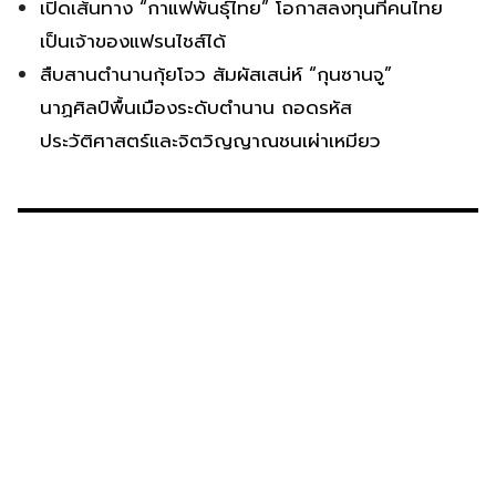
เปิดเส้นทาง “กาแฟพันธุ์ไทย” โอกาสลงทุนที่คนไทย
เป็นเจ้าของแฟรนไชส์ได้
สืบสานตำนานกุ้ยโจว สัมผัสเสน่ห์ “กุนซานจู”
นาฏศิลป์พื้นเมืองระดับตำนาน ถอดรหัส
ประวัติศาสตร์และจิตวิญญาณชนเผ่าเหมียว