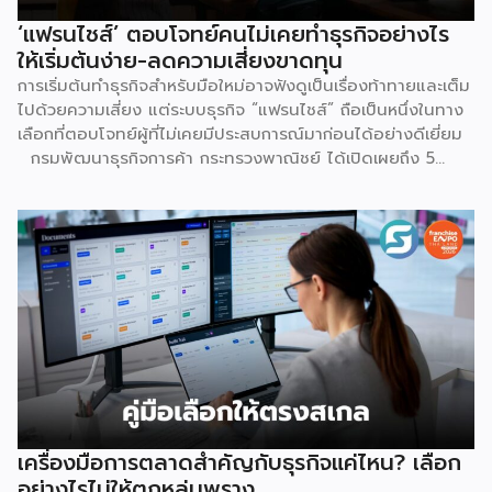
‘แฟรนไชส์’ ตอบโจทย์คนไม่เคยทำธุรกิจอย่างไร
ให้เริ่มต้นง่าย-ลดความเสี่ยงขาดทุน
การเริ่มต้นทำธุรกิจสำหรับมือใหม่อาจฟังดูเป็นเรื่องท้าทายและเต็ม
ไปด้วยความเสี่ยง แต่ระบบธุรกิจ “แฟรนไชส์” ถือเป็นหนึ่งในทาง
เลือกที่ตอบโจทย์ผู้ที่ไม่เคยมีประสบการณ์มาก่อนได้อย่างดีเยี่ยม
กรมพัฒนาธุรกิจการค้า กระทรวงพาณิชย์ ได้เปิดเผยถึง 5
เหตุผลสำคัญที่ชี้ให้เห็นว่า ทำไมระบบแฟรนไชส์จึงเป็นทางเลือก
การลงทุนที่น่าสนใจและช่วยลดอุปสรรคสำหรับผู้เริ่มต้นได้อย่างมี
ประสิทธิภาพ เหตุผลประการแรกคือ การมีโมเดลธุรกิจที่ชัดเจน
และพร้อมนำไปใช้ทันที ซึ่งถือเป็นการลดความเสี่ยงด้านการลงทุน
ได้อย่างดีที่สุด เนื่องจากผู้ลงทุนไม่จำเป็นต้องเสียเวลาลองผิด
ลองถูกเอง ระบบแฟรนไชส์ถูกออกแบบและผ่านการพิสูจน์ความ
สำเร็จมาแล้วโดยเจ้าของแบรนด์ ซึ่งมีการจัดเตรียมอุปกรณ์
โครงสร้างร้านตามมาตรฐาน พร้อมคู่มือการปฏิบัติงานที่ชัดเจน
อีกทั้งยังมีทีมงานคอยช่วยสอนงานทั้งภาคทฤษฎีและปฏิบัติก่อน
เปิดร้านจริง ทำให้ผู้ซื้อแฟรนไชส์สามารถควบคุมคุณภาพของ
สินค้าและบริการให้เป็นไปตามมาตรฐานได้อย่างง่ายดาย เหตุผล
ประการต่อมาคือ แบรนด์มีชื่อเสียงและมีฐานลูกค้าที่แข็งแกร่งอยู่
เครื่องมือการตลาดสำคัญกับธุรกิจแค่ไหน? เลือก
แล้ว การซื้อแฟรนไชส์ทำให้ผู้ลงทุนได้ครอบครองแบรนด์ที่เป็นที่
อย่างไรไม่ให้ตกหลุ่มพราง