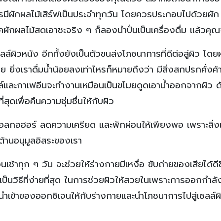
มีผักผลไม้เสิร์ฟเป็นประจำทุกวัน โดยควรประกอบไปด้วยผัก
ผักผลไม้สดเอาซะจริง ๆ ก็ลองนำปั่นเป็นเครื่องดื่ม แล้วคุ
ซลล์ผิวหนัง อีกทั้งยังเป็นตัวขนส่งโภชนาการที่ดีต่อสู่ผิว โดย
่งเราดื่มน้ำน้อยลงเท่าไหรก็หมายถึงว่า มีสิ่งสกปรกคั่งค้า
ล์และกาเฟอีนจะทำงานเหมือนเป็นขโมยดูดเอาน้ำออกจากผิว ดั
ี่สุดเพื่อคืนความชุ่มชื่นให้กับผิว
แอลกอฮอร์ ลดความเครียด และพักผ่อนให้เพียงพอ เพราะสิ่งเห
ต้านอนุมูลอิสระของเรา
เช้าทุก ๆ วัน จะช่วยให้ร่างกายมีเหงื่อ ขับถ่ายของเสียได้ดีข
งเป็นวิธีที่ง่ายที่สุด ในการช่วยผิวให้สวยในเพราะการออกกำล
รนำเข้าของออกซิเจนให้กับร่างกายและนำโภชนาการไปสู่เซลล์ผิ