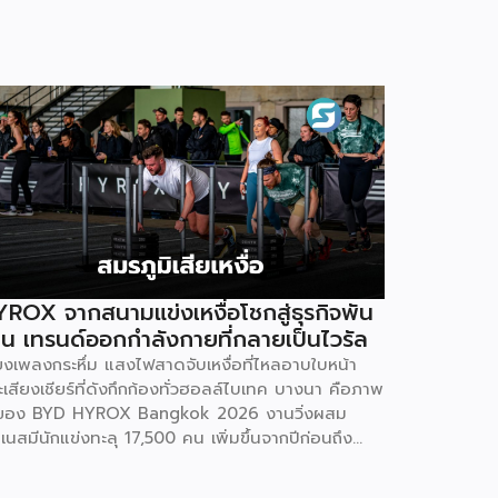
ROX จากสนามแข่งเหงื่อโชกสู่ธุรกิจพัน
าน เทรนด์ออกกำลังกายที่กลายเป็นไวรัล
ียงเพลงกระหึ่ม แสงไฟสาดจับเหงื่อที่ไหลอาบใบหน้า
เสียงเชียร์ที่ดังกึกก้องทั่วฮอลล์ไบเทค บางนา คือภาพ
ของ BYD HYROX Bangkok 2026 งานวิ่งผสม
เนสมีนักแข่งทะลุ 17,500 คน เพิ่มขึ้นจากปีก่อนถึง
% พร้อมผู้ชมอีกกว่า 21,250 คนที่ยอมจ่ายเงินซื้อ
รเข้าไปนั่งดูคนอื่น “ทรมานตัวเอง” ที่น่าสนใจกว่านั้น