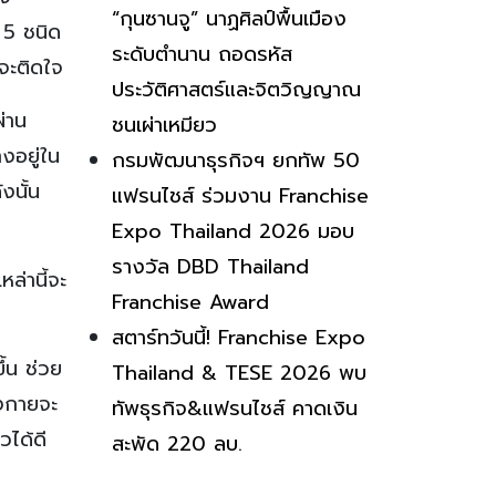
“กุนซานจู” นาฏศิลป์พื้นเมือง
 5 ชนิด
ระดับตำนาน ถอดรหัส
ณจะติดใจ
ประวัติศาสตร์และจิตวิญญาณ
ผ่าน
ชนเผ่าเหมียว
งอยู่ใน
กรมพัฒนาธุรกิจฯ ยกทัพ 50
งนั้น
แฟรนไชส์ ร่วมงาน Franchise
Expo Thailand 2026 มอบ
รางวัล DBD Thailand
ล่านี้จะ
Franchise Award
สตาร์ทวันนี้! Franchise Expo
ึ้น ช่วย
Thailand & TESE 2026 พบ
ังกายจะ
ทัพธุรกิจ&แฟรนไชส์ คาดเงิน
วได้ดี
สะพัด 220 ลบ.