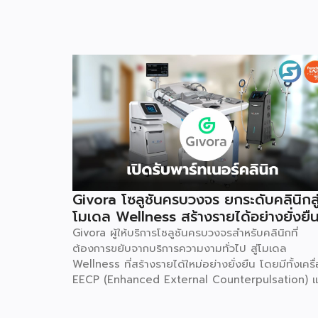
Givora โซลูชันครบวงจร ยกระดับคลินิกสู
โมเดล Wellness สร้างรายได้อย่างยั่งยื
Givora ผู้ให้บริการโซลูชันครบวงจรสำหรับคลินิกที่
ต้องการขยับจากบริการความงามทั่วไป สู่โมเดล
Wellness ที่สร้างรายได้ใหม่อย่างยั่งยืน โดยมีทั้งเครื
EECP (Enhanced External Counterpulsation) แ
AirDoc ให้เลือกทั้งแบบเช่าและซื้อ เพื่อลดภาระการลง
ก้อนใหญ่และลดความเสี่ยงในการเริ่มต้นธุรกิจใหม่ พร้