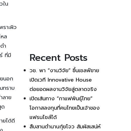
่วใน
พราะผิว
รไหล
งดำ
Recent Posts
ที่มี
วช. พา “งานวิจัย” ขึ้นเชลฟ์ขาย
ภายนอก
เปิดเวที Innovative House
คุณทราบ
ต่อยอดผลงานวิจัยสู่ตลาดจริง
ทำลาย
เปิดเส้นทาง “กาแฟพันธุ์ไทย”
สุด
โอกาสลงทุนที่คนไทยเป็นเจ้าของ
แฟรนไชส์ได้
ายได้ดี
สืบสานตำนานกุ้ยโจว สัมผัสเสน่ห์
อง