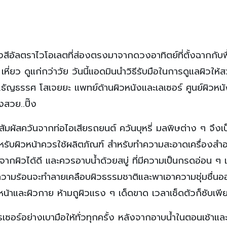
ีอัลตราไวโอเลตที่ส่องตรงมาจากดวงอาทิตย์ที่ตั้งฉากกับพ
หี่ยว ดูแก่กว่าวัย วันนี้แอดมินนำวิธีรับมือในการดูแลผิวให้ส
พ.ธัญธรรศ โสเจยยะ แพทย์ด้านผิวหนังและเลเซอร์ ศูนย์ผิวหนั
สวย..ปิ๊ง
ัมผัสควันจากท่อไอเสียรถยนต์ ควันบุหรี่ มลพิษต่าง ๆ จึงเป็
หรับผิวหน้าควรใช้ผลิตภัณฑ์ สำหรับทำความสะอาดเครื่องส
ผิวได้ดี และควรอาบน้ำด้วยสบู่ ที่มีความเป็นกรดอ่อน ๆ เ
ราะความร้อนจะทำลายเคลือบผิวธรรมชาติและพาเอาความชุ่มชื่น
ิวหน้าและผิวกาย ห้ามถูผิวแรง ๆ เด็ดขาด เวลาเช็ดตัวก็ซับเพ
ซอร์อย่างเบามือให้ทั่วทุกครั้ง หลังจากอาบน้ำในตอนเช้าแล