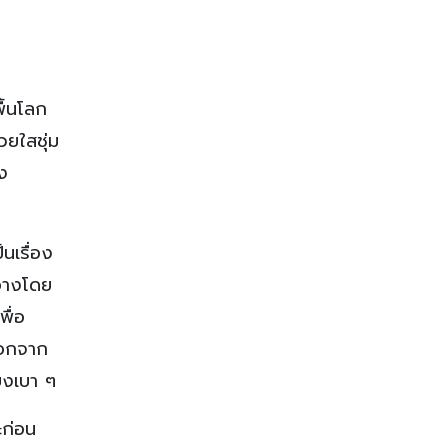
ื้นโลก
วยใสชุ่ม
ง
นเรื่อง
ำอางโดย
พื่อ
ออกจาก
ียงเบา ๆ
ะก่อน