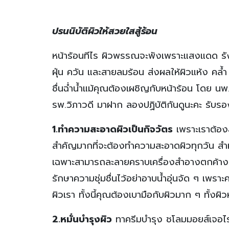
ปรนนิบัติผิวให้สวยใสสู้ร้อน
หน้าร้อนทีไร ผิวพรรณจะพังเพราะแสงแดด รังส
ฝุ่น ควัน และสายลมร้อน ส่งผลให้ผิวแห้ง คล้ำ เ
ชื่นฉ่ำน้ำแม้คุณต้องเผชิญกับหน้าร้อน โดย น
รพ.วิภาวดี มาฝาก ลองปฏิบัติกันดูนะคะ รับรอง
1.ทำความสะอาดผิวเป็นกิจวัตร
เพราะเราต้องส
สำคัญมากที่จะต้องทำความสะอาดผิวทุกวัน สำ
เฉพาะสามารถละลายคราบเครื่องสำอางตกค้างจาก
รักษาความชุ่มชื่นไว้อย่าอาบน้ำอุ่นจัด ๆ เพ
ผิวเรา ทั้งนี้คุณต้องเบามือกับผิวมาก ๆ ทั้งผ
2.หมั่นบำรุงผิว
ทาครีมบำรุง ชโลมมอยส์เจอไรเ