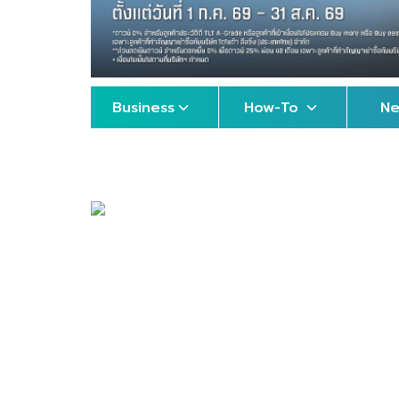
Business
How-To
N