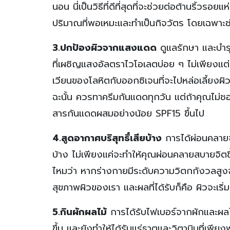
นอน นี่เป็นวิธีที่ดีที่สุดที่จะช่วยต่อต้านริ้วร
ปริมาณที่พอเหมะและทำเป็นกิจวัตร โดยเฉพาะช่ว
3.ปกป้องผิวจากแสงแดด
ดูแลรักษา และบำร
ที่เผชิญแสงอัลตราไวโอเลตบ่อย ๆ ไม่เพียงแต่เ
เวียนของโลหิตกับออกซิเจนที่จะไปหล่อเลี้ยงผิ
ฉะนั้น ควรทาครีมกันแดดทุกวัน แต่ถ้าคุณไม่ชอ
สารกันแดดผสมอย่างน้อย SPF15 ขึ้นไป
4.สูดอากาศบริสุทธิ์เสียบ้าง
การได้ผ่อนคลาย
บ้าง ไม่เพียงแค่จะทำให้คุณผ่อนคลายสบายจิตขึ้
ไหมว่า หากร่างกายมีระดับความวิตกกังวลสูงจา
สุขภาพผิวของเรา และผลที่ได้รับก็คือ ผิวจะเริ
5.กินผักผลไม้
การได้รับไฟเบอร์จากผักและผลไ
ขึ้น และยังทำให้ได้รับแร่ธาตุและวิตามินที