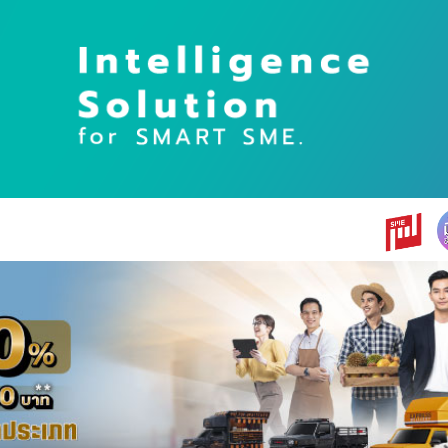
earch
r: