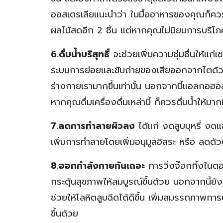
ออสเตรเลียแนะนำว่า ในมื้ออาหารของคุณก็ควร
ผลไม้สดอีก 2 ชิ้น แต่หากคุณไม่นิยมการบริโภค
6.ดื่มน้ำบริสุทธิ์
จะช่วยเพิ่มความชุ่มชื่นให้แก่เ
ระบบการย่อยและขับถ่ายของเสียออกจากไตด้วย ยิ
ร่างกายเรามากขึ้นเท่านั้น นอกจากนี้แอลกอฮอ
หากคุณดื่มเครื่องดื่มเหล่านี้ ก็ควรดื่มน้ำให้มากท
7.ลดการทำลายผิวลง
ได้แก่ งดสูบบุหรี่ งด
เพิ่มการทำลายโดยเพิ่มอนุมูลอิสระ หรือ ลดตัว
8.ออกกำลังกายกันเถอะ
การวิ่งจ๊อกกิ้งในตอน
กระตุ้นสุขภาพให้สมบูรณ์ขึ้นด้วย นอกจากนี้ยั
ช่วยให้โลหิตสูบฉีดได้ดีขึ้น เพิ่มสมรรถภาพกา
ขึ้นด้วย