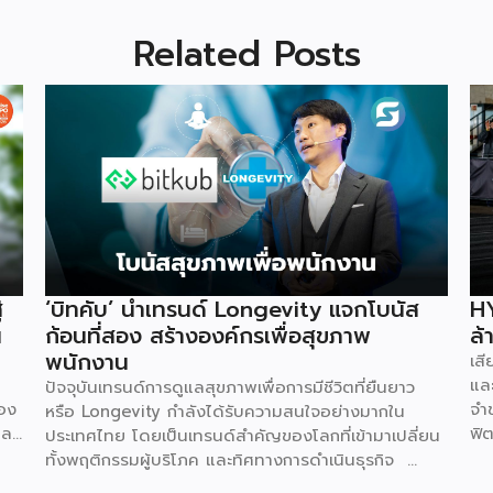
Related Posts
่
‘บิทคับ’ นำเทรนด์ Longevity แจกโบนัส
HY
น
ก้อนที่สอง สร้างองค์กรเพื่อสุขภาพ
ล้
พนักงาน
เส
และ
ปัจจุบันเทรนด์การดูแลสุขภาพเพื่อการมีชีวิตที่ยืนยาว
่อง
จำ
หรือ Longevity กำลังได้รับความสนใจอย่างมากใน
ละ
ฟิต
ประเทศไทย โดยเป็นเทรนด์สำคัญของโลกที่เข้ามาเปลี่ยน
ทุน
100
ทั้งพฤติกรรมผู้บริโภค และทิศทางการดำเนินธุรกิจ
อม
บัต
ล่าสุด คุณท๊อป-จิรายุส ทรัพย์ศรีโสภา ผู้ก่อตั้งและ