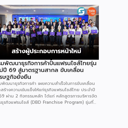
มพัฒนาธุรกิจการค้าปั้นแฟรนไชส์ไทยรุ่น
ม่ปี 69 สู่มาตรฐานสากล ขับเคลื่อน
รษฐกิจยั่งยืน
มพัฒนาธุรกิจการค้า เผยความสำเร็จในการขับเคลื่อน
ะสร้างความเข้มแข็งให้แก่ธุรกิจแฟรนไชส์ไทย ประจำปี
69 ผ่าน 2 กิจกรรมหลัก ได้แก่ หลักสูตรการบริหารจัด
รธุรกิจแฟรนไชส์ (DBD Franchise Program) รุ่นที่
 และกิจกรรมยกระดับธุรกิจสู่เกณฑ์มาตรฐานคุณภาพ
รบริหารจัดการธุรกิจแฟรนไชส์ (Franchise
andard) มุ่งเป้าบ่มเพาะศักยภาพผู้ประกอบการรายใหม่
้อมการันตีคุณภาพมาตรฐานเพื่อสร้างความเชี่ยวชาญ