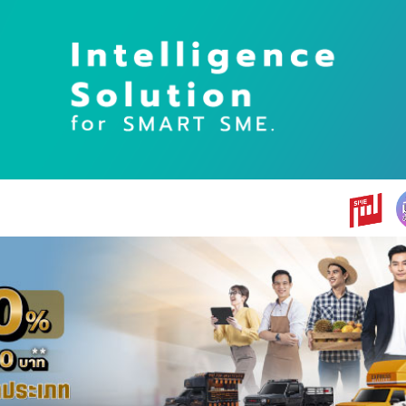
earch
r: