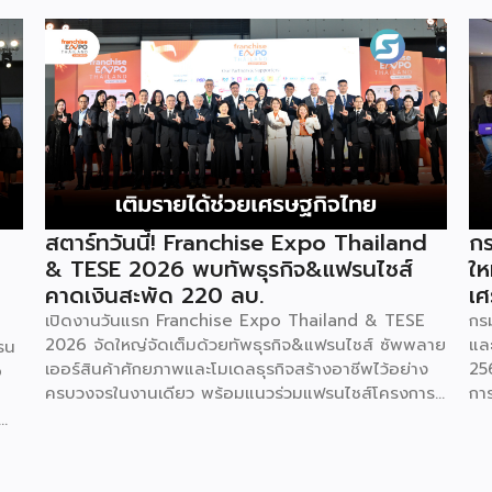
สตาร์ทวันนี้! Franchise Expo Thailand
กร
& TESE 2026 พบทัพธุรกิจ&แฟรนไชส์
ให
คาดเงินสะพัด 220 ลบ.
เศ
เปิดงานวันแรก Franchise Expo Thailand & TESE
กร
2026 จัดใหญ่จัดเต็มด้วยทัพธุรกิจ&แฟรนไชส์ ซัพพลาย
แล
รน
เออร์สินค้าศักยภาพและโมเดลธุรกิจสร้างอาชีพไว้อย่าง
25
o
ครบวงจรในงานเดียว พร้อมแนวร่วมแฟรนไชส์โครงการ
กา
“ไทยช่วยไทย แฟรนไชส์สร้างอาชีพ พลัส” ที่รัฐช่วยจ่าย
29
ค่าแฟรนไชส์ 50% มาเสริมทัพในงาน รวมกว่า 250 บูธ
กา
บนพื้นที่ 15,000 ตารางเมตร หวังเป็นทางเลือกสร้าง
St
รายได้เพิ่มและพยุงเศรษฐกิจไทยให้ฟื้นตัว เสิร์ฟครบจบ
พร