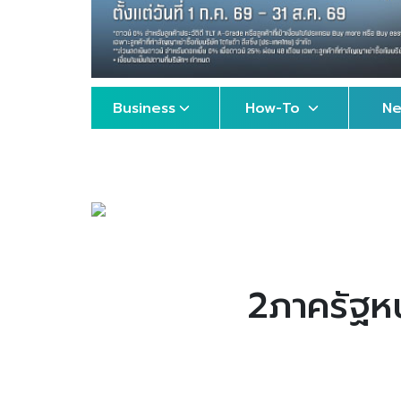
Business
How-To
N
2ภาครัฐหน