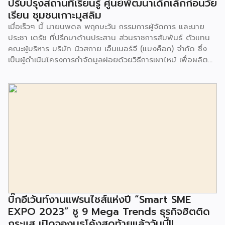
ปรับปรุงสถานที่เรียนรู้ ศูนย์พัฒนาเด็กเล็กก่อนวัย
เรียน ชุมชนเกาะมุสลิม
เมื่อเร็วๆ นี้ นายนพดล พฤกษะวัน กรรมการผู้จัดการ และนาย
ประชา เตรัช ที่ปรึกษาด้านประสาน ส่วนราชการสัมพันธ์ ตัวแทน
คณะผู้บริหาร บริษัท นิวสกาย เอ็นเนอร์จี (แบงค็อก) จํากัด ซึ่ง
เป็นผู้ดำเนินโครงการกำจัดมูลฝอยด้วยวิธีการเผาไหม้ เพื่อผลิต
พลังงานไฟฟ้า ขนาดไม่น้อยกว่า 1,000 ตันต่อวัน ศูนย์กำจัด
มูลฝอยอ่อนนุช เป็นประธานในพิธีส่งมอบโครงการปรับปรุงสถาน
ที่เรียนรู้ ศูนย์พัฒนาเด็กเล็ก ก่อนวัยเรียน ชุมชนเกาะมุสลิม แขวง
ประเวศ เขตประเวศ กรุงเทพมหานคร ทั้งนี้โครงการปรับปรุงสถาน
ที่เรียนรู้ ศูนย์พัฒนาเด็กเล็กก่อนวัยเรียน ชุมชนเกาะมุสลิม ตั้งอยู่
ในซอยอ่อนนุช 86 ดำเนินการขึ้นเพื่อเพิ่มพื้นที่การเรียนรู้เพิ่มเติม
นอกห้องเรียน และใช้เป็นสถานที่จัดกิจกรรมของศูนย์เด็กเล็กฯ
ตลอดจนใช้เป็นพื้นที่จัดกิจกรรมต่างๆ ของชุมชน นอกจากนั้นยัง
มีการมอบตุ๊กตาและของเล่นเพื่อส่งเสริมพัฒนาการเรียนรู้และ
พัฒนาการกล้ามเนื้อมัดเล็กของเด็กด้วย โดยมีผู้แทนจาก
สำนักงานเขตประเวศ ผู้แทนจากศูนย์กำจัดมูลฝอยอ่อนนุช ตลอด
จนประชาชนในชุมชนและพื้นที่ใกล้เคียง รวมถึงคณะครู ผู้ปกครอง
บิ๊กอีเว้นท์งานแฟรนไชส์แห่งปี “Smart SME
และนักเรียนจากศูนย์พัฒนาเด็กเล็กก่อนวัยเรียน ชุมชนเกาะมุสลิม
EXPO 2023” ชู 9 Mega Trends ธุรกิจฮิตติด
ร่วมเป็นเกียรติในพิธีดังกล่าว โครงการกำจัดมูลฝอยด้วยวิธีการ
กระแส เปิดจองบูธโค้งสุดท้ายแล้ววันนี้!!