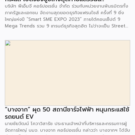
เผาไหม้ฯ ยังมีกิจกรรมเพื่อสังคมหรือ CSR อื่นๆ อีกมากมาย กับ
บริษัท พีเอ็มจี คอร์ปอเรชั่น จำกัด ร่วมกับหน่วยงานพันธมิตรทั้ง
ชุมชนรอบๆ พื้นที่โครงการอย่างต่อเนื่อง อาทิ การลงพื้นที่
ภาครัฐและเอกชน จัดงานสุดยอดธุรกิจแฟรนไชส์ ครั้งที่ 9 ยิ่ง
ประชาสัมพันธ์ […]
ใหญ่แห่งปี “Smart SME EXPO 2023” ภายใต้คอนเซ็ปต์ 9
Mega Trends รวม 9 เทรนด์ธุรกิจสุดฮิต ไม่ว่าจะเป็น Street
Food Trends, Technology Trends, Customer Service
Trends, Coffee & Beverage Trends, Education Trends,
Health & Wellness Trends, E-Commerce Trends,
Beauty Trends และ Franchise Trends จัดเต็มธุรกิจแฟรน
ไชส์เด่นดังพาเหรดมาให้เลือกลงทุนหลายระดับร่วม 250 บูธ ใน
งบลงทุนเริ่มต้นหลักพัน หลักหมื่น ไปจนถึงหลักล้าน นอกจากนี้
ยังมีกิจกรรมเจรจาจับคู่ธุรกิจทั้งในและต่างประเทศ สินเชื่อ
ดอกเบี้ยต่ำสำหรับเอสเอ็มอีจากสถาบันการเงินชั้นนำมากมาย
พร้อมโซลูชั่นส์ดี […]
“บางจาก” ผุด 50 สถานีชาร์จไฟฟ้า หนุนกระแสใช้
รถยนต์ EV
นายชัยวัฒน์ โควาวิสารัช ประธานเจ้าหน้าที่บริหารและกรรมการผู้
จัดการใหญ่ บมจ. บางจาก คอร์ปอเรชั่น กล่าวว่า บางจากฯ ได้จับ