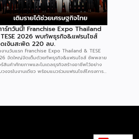
าร์ทวันนี้! Franchise Expo Thailand
 TESE 2026 พบทัพธุรกิจ&แฟรนไชส์
ดเงินสะพัด 220 ลบ.
ิดงานวันแรก Franchise Expo Thailand & TESE
26 จัดใหญ่จัดเต็มด้วยทัพธุรกิจ&แฟรนไชส์ ซัพพลาย
อร์สินค้าศักยภาพและโมเดลธุรกิจสร้างอาชีพไว้อย่าง
บวงจรในงานเดียว พร้อมแนวร่วมแฟรนไชส์โครงการ
ทยช่วยไทย แฟรนไชส์สร้างอาชีพ พลัส” ที่รัฐช่วยจ่าย
าแฟรนไชส์ 50% มาเสริมทัพในงาน รวมกว่า 250 บูธ
พื้นที่ 15,000 ตารางเมตร หวังเป็นทางเลือกสร้าง
ยได้เพิ่มและพยุงเศรษฐกิจไทยให้ฟื้นตัว เสิร์ฟครบจบ
งานด้วยสินเชื่อ และทำเลทองทั่วประเทศ พร้อมเสวนา
ความรู้โดยผู้ทรงคุณวุฒิคับคั่ง และกิจกรรมเจรจาจับคู่
กิจทั้งในและต่างประเทศ งานจัดต่อเนื่องระหว่างวันที่
9 สิงหาคมนี้ ที่ฮอลล์ 6-8 อิมแพ็คเมืองทองธานี
ดเม็ดเงินสะพัดในงานราว 220 ล้านบาท นายพู