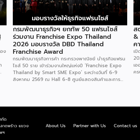
กรมพัฒนาธุรกิจฯ ยกทัพ 50 แฟรนไชส์
สต
่
ร่วมงาน Franchise Expo Thailand
&
2026 มอบรางวัล DBD Thailand
คา
Franchise Award
ของ
เป
20
กรมพัฒนาธุรกิจการค้า กระทรวงพาณิชย์ นำธุรกิจแฟรน
ำ
เอ
ไชส์ 50 ราย เข้าร่วมงานใหญ่แห่งปี ‘Franchise Expo
คร
Thailand by Smart SME Expo’ ระหว่างวันที่ 6-9
“ไ
สิงหาคม 2569 ณ Hall 6-8 ศูนย์แสดงสินค้าและการ
ทุน
ค่
ประชุมอิมแพ็ค เมืองทองธานี พร้อมจัดพิธีมอบรางวัล
บน
DBD Thailand Franchise Award 2026 ให้แก่ผู้ประ
ัย
รา
กอบธุรกิจแฟรนไชส์ที่อยู่ในการส่งเสริมสนับสนุนของก
ย
ใน
รมฯ นายพูนพงษ์ นัยนาภากรณ์ อธิบดีกรมพัฒนา
สดง
ให้
ธุรกิจการค้า กระทรวงพาณิชย์ เปิดเผยภายหลังเป็น
ำกัด
ชุด
ธุร
ประธานเปิดงาน “งานแฟรนไชส์ เอ็กซ์โป ไทยแลนด์ บาย
About Us
Partner with Us
Contact us
.ลาดพร้าว แขวง
อ
6-
สมาร์ท เอสเอ็มอี เอ็กซ์โป (Franchise Expo Thailand
ทพฯ
่
คา
by Smart SME Expo)” ซึ่งเป็นงานแสดงธุรกิจแฟรน