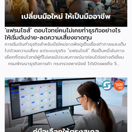
คำนวณดู หากเป็นร้าน Non-Mall ขายเสื้อยืดตัวละ 100 บาท ค่า
ส่ง 25 บาท เมื่อหักค่าธรรมเนียมการขาย […]
‘แฟรนไชส์’ ตอบโจทย์คนไม่เคยทำธุรกิจอย่างไร
ให้เริ่มต้นง่าย-ลดความเสี่ยงขาดทุน
การเริ่มต้นทำธุรกิจสำหรับมือใหม่อาจฟังดูเป็นเรื่องท้าทายและเต็ม
ไปด้วยความเสี่ยง แต่ระบบธุรกิจ “แฟรนไชส์” ถือเป็นหนึ่งในทาง
เลือกที่ตอบโจทย์ผู้ที่ไม่เคยมีประสบการณ์มาก่อนได้อย่างดีเยี่ยม
กรมพัฒนาธุรกิจการค้า กระทรวงพาณิชย์ ได้เปิดเผยถึง 5
เหตุผลสำคัญที่ชี้ให้เห็นว่า ทำไมระบบแฟรนไชส์จึงเป็นทางเลือก
การลงทุนที่น่าสนใจและช่วยลดอุปสรรคสำหรับผู้เริ่มต้นได้อย่างมี
ประสิทธิภาพ เหตุผลประการแรกคือ การมีโมเดลธุรกิจที่ชัดเจน
และพร้อมนำไปใช้ทันที ซึ่งถือเป็นการลดความเสี่ยงด้านการลงทุน
ได้อย่างดีที่สุด เนื่องจากผู้ลงทุนไม่จำเป็นต้องเสียเวลาลองผิด
ลองถูกเอง ระบบแฟรนไชส์ถูกออกแบบและผ่านการพิสูจน์ความ
สำเร็จมาแล้วโดยเจ้าของแบรนด์ ซึ่งมีการจัดเตรียมอุปกรณ์
โครงสร้างร้านตามมาตรฐาน พร้อมคู่มือการปฏิบัติงานที่ชัดเจน
อีกทั้งยังมีทีมงานคอยช่วยสอนงานทั้งภาคทฤษฎีและปฏิบัติก่อน
เปิดร้านจริง ทำให้ผู้ซื้อแฟรนไชส์สามารถควบคุมคุณภาพของ