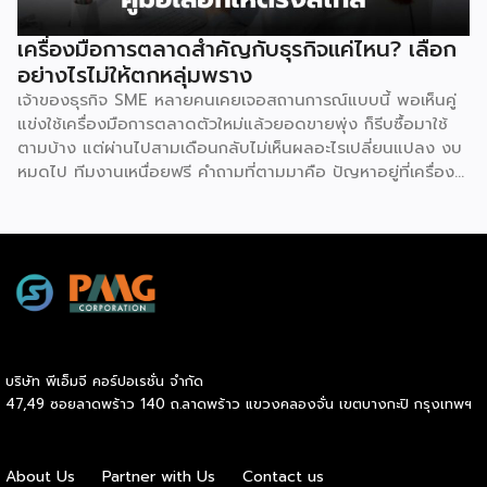
สินค้าและบริการให้เป็นไปตามมาตรฐานได้อย่างง่ายดาย เหตุผล
ประการต่อมาคือ แบรนด์มีชื่อเสียงและมีฐานลูกค้าที่แข็งแกร่งอยู่
เครื่องมือการตลาดสำคัญกับธุรกิจแค่ไหน? เลือก
แล้ว การซื้อแฟรนไชส์ทำให้ผู้ลงทุนได้ครอบครองแบรนด์ที่เป็นที่
อย่างไรไม่ให้ตกหลุ่มพราง
รู้จักในตลาด ส่งผลให้มีกลุ่มลูกค้าพร้อมอุดหนุนตั้งแต่วันแรกที่
เจ้าของธุรกิจ SME หลายคนเคยเจอสถานการณ์แบบนี้ พอเห็นคู่
เปิดทำการ นอกจากนี้ เจ้าของแบรนด์ยังทำการตลาด
แข่งใช้เครื่องมือการตลาดตัวใหม่แล้วยอดขายพุ่ง ก็รีบซื้อมาใช้
ประชาสัมพันธ์ และสร้างการรับรู้แบรนด์อย่างต่อเนื่อง ซึ่งช่วยให้
ตามบ้าง แต่ผ่านไปสามเดือนกลับไม่เห็นผลอะไรเปลี่ยนแปลง งบ
ผู้ลงทุนประหยัดงบประมาณด้านการตลาดและสร้างความเชื่อมั่น
หมดไป ทีมงานเหนื่อยฟรี คำถามที่ตามมาคือ ปัญหาอยู่ที่เครื่อง
ให้กับผู้บริโภคได้อย่างรวดเร็ว ประการที่สามคือ การมีที่ปรึกษา
มือ หรืออยู่ที่วิธีใช้กันแน่ คำตอบคือ “ทั้งสองอย่าง” และนี่คือ
คอยดูแลตลอดการทำธุรกิจ สำหรับผู้ที่ไม่เคยทำธุรกิจมาก่อน
สิ่งที่ SME ไทยควรทำความเข้าใจให้ชัดก่อนควักเงินซื้อเครื่องมือ
ความกังวลในการแก้ปัญหาบริหารจัดการมักเป็นเรื่องใหญ่ แต่ใน
ตัวต่อไป ภาพรวมตลาดโฆษณาดิจิทัลไทยกำลังเปลี่ยนเร็ว
ระบบแฟรนไชส์ เจ้าของแบรนด์จะทำหน้าที่เป็นพี่เลี้ยงและที่ปรึกษา
รายงาน Thailand Digital Advertising ของ KANTAR และ
ทางธุรกิจอย่างใกล้ชิดตลอดระยะเวลาสัญญา คอยให้คำแนะนำ
DAAT ชี้ว่าผู้เชี่ยวชาญแนะนำให้ธุรกิจจัดสรรงบประมาณราว 30%
และร่วมแก้ปัญหาต่างๆ ทำให้ผู้ลงทุนมั่นใจได้ว่าจะไม่ได้เดินอยู่บน
ไว้สำหรับการสร้างแบรนด์ (Brand Building) ในระยะยาว แทนที่
เส้นทางธุรกิจเพียงลำพัง เหตุผลประการที่สี่คือ โอกาสเติบโต
จะทุ่มทุกบาททุกสตางค์ไปกับแคมเปญเน้นยอดขายระยะสั้นเพียง
และระยะเวลาคืนทุนที่รวดเร็ว เนื่องจากเจ้าของแบรนด์จะช่วยดูแล
อย่างเดียว เพราะในภาวะเศรษฐกิจที่ไม่แน่นอน แบรนด์ที่อยู่ใน
ให้คำปรึกษาด้านการบริหารการเงิน การประมาณการรายรับ-ราย
บริษัท พีเอ็มจี คอร์ปอเรชั่น จำกัด
Top of Mind ของผู้บริโภคจะเป็นฝ่ายได้เปรียบเมื่อสถานการณ์
จ่าย ตลอดจนการจัดการสต๊อกสินค้าอย่างเป็นระบบ ช่วยให้ระบบ
47,49 ซอยลาดพร้าว 140 ถ.ลาดพร้าว แขวงคลองจั่น เขตบางกะปิ กรุงเทพฯ
กลับมาคึกคักอีกครั้ง นี่คือจุดที่เครื่องมือการตลาดเข้ามามี
การเงินของร้านมีสภาพคล่องที่ดี เพิ่มโอกาสในการคืนทุนได้เร็ว
บทบาท มันคือ “ตัวช่วยขยายผล” ของกลยุทธ์ที่ธุรกิจวางไว้ ไม่ว่า
ขึ้น และเปิดโอกาสให้ผู้ประกอบการสามารถขยายสาขาเพื่อเติบโต
จะเป็นการเก็บข้อมูลลูกค้า การวัดผล ROI หรือการทำ Ad
ในแวดวงธุรกิจต่อไปได้ไม่ยาก และเหตุผลประการสุดท้ายคือ
About Us
Partner with Us
Contact us
Optimization ด้วย AI แต่ต้องย้ำว่าเครื่องมือทำหน้าที่ “รับใช้