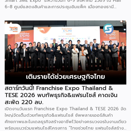
Smart SME Expo’ ระหว่างวันที่ 6-9 สิงหาคม 2569 ณ Hall
6-8 ศูนย์แสดงสินค้าและการประชุมอิมแพ็ค เมืองทองธานี
พร้อมจัดพิธีมอบรางวัล DBD Thailand Franchise Award
2026 ให้แก่ผู้ประกอบธุรกิจแฟรนไชส์ที่อยู่ในการส่งเสริมสนับสนุน
ของกรมฯ นายพูนพงษ์ นัยนาภากรณ์ อธิบดีกรมพัฒนาธุรกิจ
การค้า กระทรวงพาณิชย์ เปิดเผยภายหลังเป็นประธานเปิดงาน
“งานแฟรนไชส์ เอ็กซ์โป ไทยแลนด์ บาย สมาร์ท เอสเอ็มอี เอ็กซ์
โป (Franchise Expo Thailand by Smart SME Expo)” ซึ่ง
เป็นงานแสดงธุรกิจแฟรนไชส์ชั้นนำที่จัดขึ้นโดย บริษัท พีเอ็มจี
คอร์ปอเรชัน จำกัด เพื่อยกระดับศักยภาพของผู้ประกอบการและ
เจ้าของธุรกิจที่ต้องการขยายกิจการผ่านระบบแฟรนไชส์ […]
สตาร์ทวันนี้! Franchise Expo Thailand &
TESE 2026 พบทัพธุรกิจ&แฟรนไชส์ คาดเงิน
สะพัด 220 ลบ.
เปิดงานวันแรก Franchise Expo Thailand & TESE 2026 จัด
ใหญ่จัดเต็มด้วยทัพธุรกิจ&แฟรนไชส์ ซัพพลายเออร์สินค้า
ศักยภาพและโมเดลธุรกิจสร้างอาชีพไว้อย่างครบวงจรในงานเดียว
พร้อมแนวร่วมแฟรนไชส์โครงการ “ไทยช่วยไทย แฟรนไชส์สร้าง