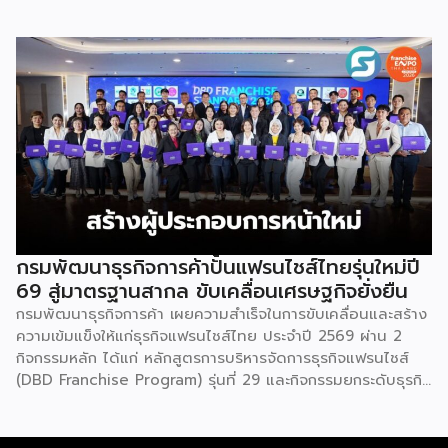
อาชีพ พลัส” ที่รัฐช่วยจ่ายค่าแฟรนไชส์ 50% มาเสริมทัพในงาน
รวมกว่า 250 บูธ บนพื้นที่ 15,000 ตารางเมตร หวังเป็นทาง
เลือกสร้างรายได้เพิ่มและพยุงเศรษฐกิจไทยให้ฟื้นตัว เสิร์ฟครบ
จบในงานด้วยสินเชื่อ และทำเลทองทั่วประเทศ พร้อมเสวนาให้
ความรู้โดยผู้ทรงคุณวุฒิคับคั่ง และกิจกรรมเจรจาจับคู่ธุรกิจทั้งใน
และต่างประเทศ งานจัดต่อเนื่องระหว่างวันที่ 6-9 สิงหาคมนี้ ที่
ฮอลล์ 6-8 อิมแพ็คเมืองทองธานี คาดเม็ดเงินสะพัดในงานราว
220 ล้านบาท นายพูนพงษ์ นัยนาภากรณ์ อธิบดีกรมพัฒนา
ธุรกิจการค้า กระทรวงพาณิชย์ กล่าวว่า งาน ” Franchise Expo
Thailand & Thailand E-Commerce Selection Expo
(TESE 2026) เป็นเวทีแสดงธุรกิจแฟรนไชส์และโซลูชั่นส์แบบครบ
วงจร […]
กรมพัฒนาธุรกิจการค้าปั้นแฟรนไชส์ไทยรุ่นใหม่ปี
69 สู่มาตรฐานสากล ขับเคลื่อนเศรษฐกิจยั่งยืน
กรมพัฒนาธุรกิจการค้า เผยความสำเร็จในการขับเคลื่อนและสร้าง
ความเข้มแข็งให้แก่ธุรกิจแฟรนไชส์ไทย ประจำปี 2569 ผ่าน 2
กิจกรรมหลัก ได้แก่ หลักสูตรการบริหารจัดการธุรกิจแฟรนไชส์
(DBD Franchise Program) รุ่นที่ 29 และกิจกรรมยกระดับธุรกิจ
สู่เกณฑ์มาตรฐานคุณภาพการบริหารจัดการธุรกิจแฟรนไชส์
(Franchise Standard) มุ่งเป้าบ่มเพาะศักยภาพผู้ประกอบการราย
ใหม่ พร้อมการันตีคุณภาพมาตรฐานเพื่อสร้างความเชี่ยวชาญและ