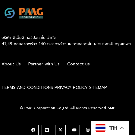
ความน่าเชื่อถือในตลาดโลก นายพูนพงษ์ นัยนาภากรณ์ อธิบดี
กรมพัฒนาธุรกิจการค้า กระทรวงพาณิชย์ เปิดเผยภายหลังเป็น
ประธานมอบประกาศนียบัตรแก่ผู้ประกอบการแฟรนไชส์ใน 2
กิจกรรมว่า “ขอแสดงความยินดีกับทุกกิจการที่ได้รับ
ประกาศนียบัตรในวันนี้ (วันพุธที่ 15 กรกฎาคม 2569) โดย
บริษัท พีเอ็มจี คอร์ปอเรชั่น จำกัด
กิจกรรมแรกเป็นการอบรมหลักสูตรการบริหารจัดการธุรกิจแฟรน
47,49 ซอยลาดพร้าว 140 ถ.ลาดพร้าว แขวงคลองจั่น เขตบางกะปิ กรุงเทพฯ
ไชส์ (DBD Franchise Program: DBD-FP) รุ่นที่ 29 ซึ่งเป็น
หลักสูตรระยะยาวที่จัดขึ้นตั้งแต่วันที่ 3 ธันวาคม 2568 – วันที่ 2
เมษายน 2569 รวม 23 วัน โดยได้รับเกียรติจากวิทยากรผู้ทรง
About Us
Partner with Us
Contact us
คุณวุฒิจากภาครัฐ ภาคเอกชน และสถาบันการศึกษา ที่มาร่วมบ่ม
เพาะความรู้เชิงปฏิบัติการให้แก่ผู้ประกอบธุรกิจแฟรนไชส์อย่างเข้ม
ข้นรวม […]
TERMS AND CONDITIONS
PRIVACY POLICY
SITEMAP
© PMG Corporation Co.,Ltd. All Rights Reserved. SME
TH