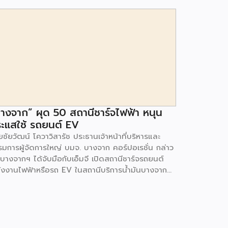
างจาก” ผุด 50 สถานีชาร์จไฟฟ้า หนุน
ะแสใช้ รถยนต์ EV
ชัยวัฒน์ โควาวิสารัช ประธานเจ้าหน้าที่บริหารและ
รมการผู้จัดการใหญ่ บมจ. บางจาก คอร์ปอเรชั่น กล่าว
 บางจากฯ ได้จับมือกับเอ็มจี เปิดสถานีชาร์จรถยนต์
ังงานไฟฟ้าหรือรถ EV ในสถานีบริการน้ำมันบางจาก
มนโยบายการเปลี่ยนผ่านพลังงาน ที่จะนำไทยสู่การใช้
งงานสะอาด เพื่อคุณภาพชีวิตและสิ่งแวดล้อมที่ยั่งยืน
ี่ผ่านมา บางจากฯ ได้ขยายสถานีชาร์จรถ EV ภายใน
านีบริการน้ำมันบางจากอย่างต่อเนื่องเพื่ออำนวยความ
วกให้ผู้ใช้รถ EV ที่เพิ่มขึ้น สำหรับความร่วมมือครั้งนี้