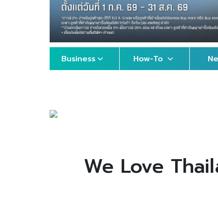
Business
How-To
N
We Love Thailan