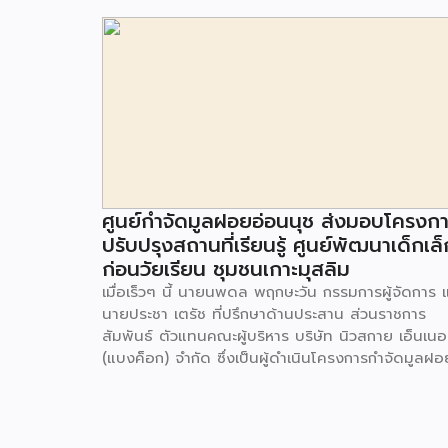
ศูนย์กำจัดมูลฝอยอ่อนนุช ส่งมอบโครงก
ปรับปรุงสถานที่เรียนรู้ ศูนย์พัฒนาเด็กเล็
ก่อนวัยเรียน ชุมชนเกาะมุสลิม
เมื่อเร็วๆ นี้ นายนพดล พฤกษะวัน กรรมการผู้จัดการ 
นายประชา เตรัช ที่ปรึกษาด้านประสาน ส่วนราชการ
สัมพันธ์ ตัวแทนคณะผู้บริหาร บริษัท นิวสกาย เอ็นเนอร
(แบงค็อก) จํากัด ซึ่งเป็นผู้ดำเนินโครงการกำจัดมูลฝอ
ด้วยวิธีการเผาไหม้ เพื่อผลิตพลังงานไฟฟ้า ขนาดไม่น
กว่า 1,000 ตันต่อวัน ศูนย์กำจัดมูลฝอยอ่อนนุช เป็น
ประธานในพิธีส่งมอบโครงการปรับปรุงสถานที่เรียนรู้
ศูนย์พัฒนาเด็กเล็ก ก่อนวัยเรียน ชุมชนเกาะมุสลิม แข