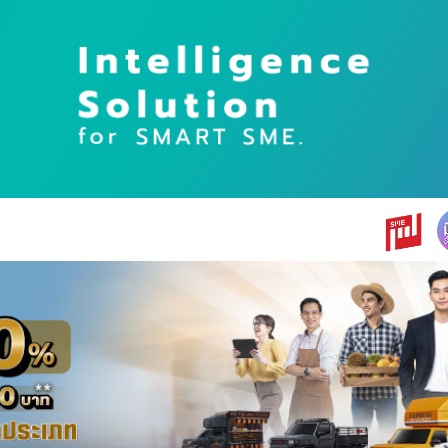
earch
r: