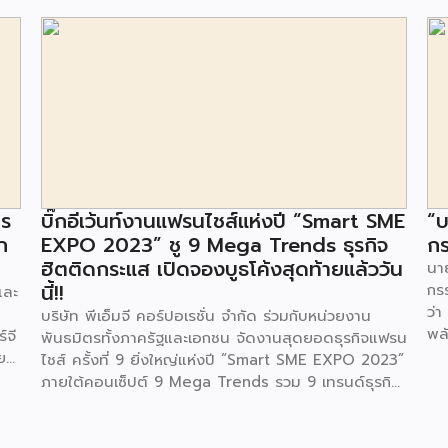
าร
บิ๊กอีเว้นท์งานแฟรนไชส์แห่งปี “Smart SME
“บ
ก
EXPO 2023” ชู 9 Mega Trends ธุรกิจ
กร
ฮิตติดกระแส เปิดจองบูธโค้งสุดท้ายแล้ววัน
นาย
นี้!!
กร
และ
ว่า
บริษัท พีเอ็มจี คอร์ปอเรชั่น จำกัด ร่วมกับหน่วยงาน
พล
์จี
พันธมิตรทั้งภาครัฐและเอกชน จัดงานสุดยอดธุรกิจแฟรน
ตา
ย
ไชส์ ครั้งที่ 9 ยิ่งใหญ่แห่งปี “Smart SME EXPO 2023”
พลั
้อย
ภายใต้คอนเซ็ปต์ 9 Mega Trends รวม 9 เทรนด์ธุรกิจ
.ท
สุดฮิต ไม่ว่าจะเป็น Street Food Trends,
สถ
Technology Trends, Customer Service Trends,
สะด
วง