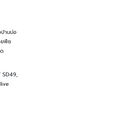
บ้านบ่อ
้วยพืช
าด
ส์ SD49,
live