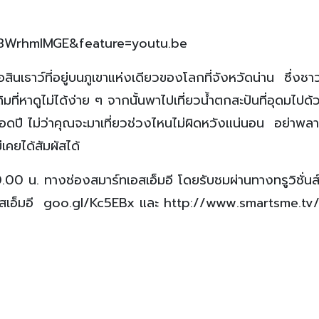
8WrhmIMGE&feature=youtu.be
ธาว์ที่อยู่บนภูเขาแห่งเดียวของโลกที่จังหวัดน่าน ซึ่งชาว
เดิมที่หาดูไม่ได้ง่าย ๆ จากนั้นพาไปเที่ยวน้ำตกสะปันที่อุดมไปด
ดปี ไม่ว่าคุณจะมาเที่ยวช่วงไหนไม่ผิดหวังแน่นอน อย่าพล
เคยได้สัมผัสได้
.00 น. ทางช่องสมาร์ทเอสเอ็มอี โดยรับชมผ่านทางทรูวิชั่น
อสเอ็มอี goo.gl/Kc5EBx และ http://www.smartsme.tv/