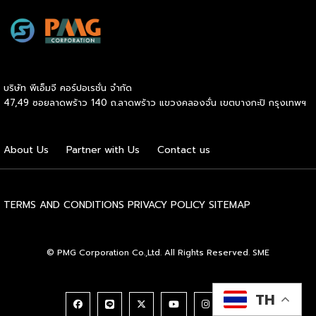
ความน่าเชื่อถือในตลาดโลก นายพูนพงษ์ นัยนาภากรณ์ อธิบดี
กรมพัฒนาธุรกิจการค้า กระทรวงพาณิชย์ เปิดเผยภายหลังเป็น
ประธานมอบประกาศนียบัตรแก่ผู้ประกอบการแฟรนไชส์ใน 2
กิจกรรมว่า “ขอแสดงความยินดีกับทุกกิจการที่ได้รับ
ประกาศนียบัตรในวันนี้ (วันพุธที่ 15 กรกฎาคม 2569) โดย
บริษัท พีเอ็มจี คอร์ปอเรชั่น จำกัด
กิจกรรมแรกเป็นการอบรมหลักสูตรการบริหารจัดการธุรกิจแฟรน
47,49 ซอยลาดพร้าว 140 ถ.ลาดพร้าว แขวงคลองจั่น เขตบางกะปิ กรุงเทพฯ
ไชส์ (DBD Franchise Program: DBD-FP) รุ่นที่ 29 ซึ่งเป็น
หลักสูตรระยะยาวที่จัดขึ้นตั้งแต่วันที่ 3 ธันวาคม 2568 – วันที่ 2
เมษายน 2569 รวม 23 วัน โดยได้รับเกียรติจากวิทยากรผู้ทรง
About Us
Partner with Us
Contact us
คุณวุฒิจากภาครัฐ ภาคเอกชน และสถาบันการศึกษา ที่มาร่วมบ่ม
เพาะความรู้เชิงปฏิบัติการให้แก่ผู้ประกอบธุรกิจแฟรนไชส์อย่างเข้ม
ข้นรวม […]
TERMS AND CONDITIONS
PRIVACY POLICY
SITEMAP
© PMG Corporation Co.,Ltd. All Rights Reserved. SME
TH