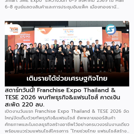
Smart SME Expo’ ระหว่างวันที่ 6-9 สิงหาคม 2569 ณ Hall
6-8 ศูนย์แสดงสินค้าและการประชุมอิมแพ็ค เมืองทองธานี
พร้อมจัดพิธีมอบรางวัล DBD Thailand Franchise Award
2026 ให้แก่ผู้ประกอบธุรกิจแฟรนไชส์ที่อยู่ในการส่งเสริมสนับสนุน
ของกรมฯ นายพูนพงษ์ นัยนาภากรณ์ อธิบดีกรมพัฒนาธุรกิจ
การค้า กระทรวงพาณิชย์ เปิดเผยภายหลังเป็นประธานเปิดงาน
“งานแฟรนไชส์ เอ็กซ์โป ไทยแลนด์ บาย สมาร์ท เอสเอ็มอี เอ็กซ์
โป (Franchise Expo Thailand by Smart SME Expo)” ซึ่ง
เป็นงานแสดงธุรกิจแฟรนไชส์ชั้นนำที่จัดขึ้นโดย บริษัท พีเอ็มจี
คอร์ปอเรชัน จำกัด เพื่อยกระดับศักยภาพของผู้ประกอบการและ
เจ้าของธุรกิจที่ต้องการขยายกิจการผ่านระบบแฟรนไชส์ […]
สตาร์ทวันนี้! Franchise Expo Thailand &
TESE 2026 พบทัพธุรกิจ&แฟรนไชส์ คาดเงิน
สะพัด 220 ลบ.
เปิดงานวันแรก Franchise Expo Thailand & TESE 2026 จัด
ใหญ่จัดเต็มด้วยทัพธุรกิจ&แฟรนไชส์ ซัพพลายเออร์สินค้า
ศักยภาพและโมเดลธุรกิจสร้างอาชีพไว้อย่างครบวงจรในงานเดียว
พร้อมแนวร่วมแฟรนไชส์โครงการ “ไทยช่วยไทย แฟรนไชส์สร้าง