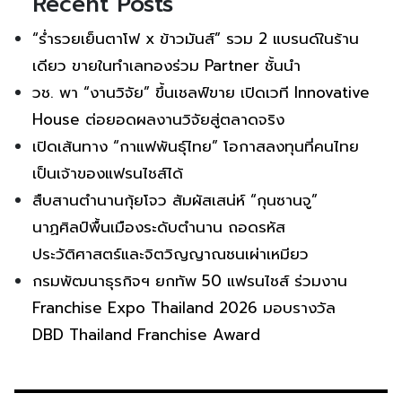
Recent Posts
“ร่ำรวยเย็นตาโฟ x ข้าวมันส์” รวม 2 แบรนด์ในร้าน
เดียว ขายในทำเลทองร่วม Partner ชั้นนำ
วช. พา “งานวิจัย” ขึ้นเชลฟ์ขาย เปิดเวที Innovative
House ต่อยอดผลงานวิจัยสู่ตลาดจริง
เปิดเส้นทาง “กาแฟพันธุ์ไทย” โอกาสลงทุนที่คนไทย
เป็นเจ้าของแฟรนไชส์ได้
สืบสานตำนานกุ้ยโจว สัมผัสเสน่ห์ “กุนซานจู”
นาฏศิลป์พื้นเมืองระดับตำนาน ถอดรหัส
ประวัติศาสตร์และจิตวิญญาณชนเผ่าเหมียว
กรมพัฒนาธุรกิจฯ ยกทัพ 50 แฟรนไชส์ ร่วมงาน
Franchise Expo Thailand 2026 มอบรางวัล
DBD Thailand Franchise Award