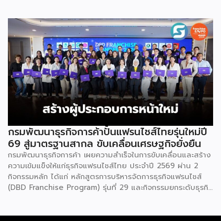
อาชีพ พลัส” ที่รัฐช่วยจ่ายค่าแฟรนไชส์ 50% มาเสริมทัพในงาน
รวมกว่า 250 บูธ บนพื้นที่ 15,000 ตารางเมตร หวังเป็นทาง
เลือกสร้างรายได้เพิ่มและพยุงเศรษฐกิจไทยให้ฟื้นตัว เสิร์ฟครบ
จบในงานด้วยสินเชื่อ และทำเลทองทั่วประเทศ พร้อมเสวนาให้
ความรู้โดยผู้ทรงคุณวุฒิคับคั่ง และกิจกรรมเจรจาจับคู่ธุรกิจทั้งใน
และต่างประเทศ งานจัดต่อเนื่องระหว่างวันที่ 6-9 สิงหาคมนี้ ที่
ฮอลล์ 6-8 อิมแพ็คเมืองทองธานี คาดเม็ดเงินสะพัดในงานราว
220 ล้านบาท นายพูนพงษ์ นัยนาภากรณ์ อธิบดีกรมพัฒนา
ธุรกิจการค้า กระทรวงพาณิชย์ กล่าวว่า งาน ” Franchise Expo
Thailand & Thailand E-Commerce Selection Expo
(TESE 2026) เป็นเวทีแสดงธุรกิจแฟรนไชส์และโซลูชั่นส์แบบครบ
วงจร […]
กรมพัฒนาธุรกิจการค้าปั้นแฟรนไชส์ไทยรุ่นใหม่ปี
69 สู่มาตรฐานสากล ขับเคลื่อนเศรษฐกิจยั่งยืน
กรมพัฒนาธุรกิจการค้า เผยความสำเร็จในการขับเคลื่อนและสร้าง
ความเข้มแข็งให้แก่ธุรกิจแฟรนไชส์ไทย ประจำปี 2569 ผ่าน 2
กิจกรรมหลัก ได้แก่ หลักสูตรการบริหารจัดการธุรกิจแฟรนไชส์
(DBD Franchise Program) รุ่นที่ 29 และกิจกรรมยกระดับธุรกิจ
สู่เกณฑ์มาตรฐานคุณภาพการบริหารจัดการธุรกิจแฟรนไชส์
(Franchise Standard) มุ่งเป้าบ่มเพาะศักยภาพผู้ประกอบการราย
ใหม่ พร้อมการันตีคุณภาพมาตรฐานเพื่อสร้างความเชี่ยวชาญและ