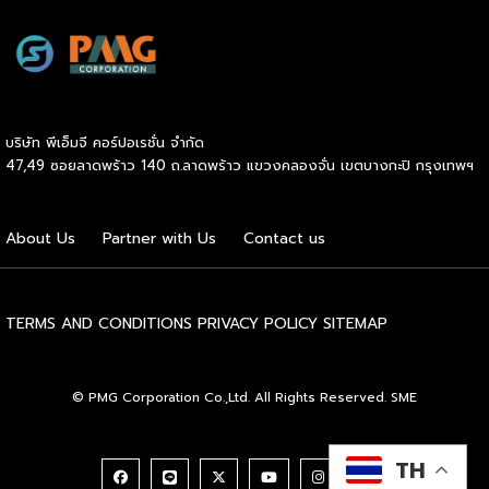
ภายในสถานีบริการน้ำมันบางจากอย่างต่อเนื่องเพื่ออำนวยความ
สะดวกให้ผู้ใช้รถ EV ที่เพิ่มขึ้น สำหรับความร่วมมือครั้งนี้ จะทำให้
สถานีบริการน้ำมันบางจากมีสถานีชาร์จรถ EV ทั้งในกรุงเทพฯ
และต่างจังหวัด ครอบคลุมทั่วประเทศ .โดยความร่วมมือครั้งนี้
เป็นการติดตั้งสถานีชาร์จรถยนต์พลังงานไฟฟ้า เพื่อรองรับการ
เติบโตของตลาดรถยนต์พลังงานไฟฟ้าภายในประเทศ โดยติดตั้ง
บริษัท พีเอ็มจี คอร์ปอเรชั่น จำกัด
สถานีชาร์จรถยนต์ไฟฟ้า “MG Super Charge” ในสถานีบริการ
47,49 ซอยลาดพร้าว 140 ถ.ลาดพร้าว แขวงคลองจั่น เขตบางกะปิ กรุงเทพฯ
น้ำมันบางจาก ครอบคลุมทั้งในเขตกรุงเทพฯ นนทบุรีและ
สมุทรปราการ ซึ่งในระยะเริ่มต้น มีเป้าหมายที่จะติดตั้งทั้งสิ้น 50
แห่งภายในปีนี้ และคาดการณ์ว่าจะเริ่มเปิดให้บริการได้ประมาณ
About Us
Partner with Us
Contact us
เดือนตุลาคมเป็นต้นไป .ด้านนายจาง ไห่โป กรรมการผู้จัดการ
บริษัท เอสเอไอซี มอเตอร์ – ซีพี จำกัด และ บริษัท […]
TERMS AND CONDITIONS
PRIVACY POLICY
SITEMAP
© PMG Corporation Co.,Ltd. All Rights Reserved. SME
TH