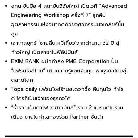
สทน จับมือ 4 สถาบันวิจัยใหญ่ เปิดเวที “Advanced
Engineering Workshop ครั้งที่ 7” รุกคืบ
อุตสาหกรรมแห่งอนาคตด้วยวิศวกรรมนิวเคลียร์ขั้น
สูง
เจาะกลยุทธ์ ‘ชายสี่บะหมี่เกี๊ยว’จากตำนาน 32 ปี สู่
ก้าวใหญ่ เปิดสาขาในฟิลิปปินส์
EXIM BANK ผนึกกำลัง PMG Corporation ปั้น
“แฟรนไชส์ไทย” เติมความรู้และเงินทุน พาธุรกิจไทยสู่
ตลาดโลก
Tops daily แฟรนไชส์ร้านสะดวกซื้อ คืนทุนไว กำไร
ดี ใครก็เป็นเจ้าของธุรกิจได้
“ร่ำรวยเย็นตาโฟ x ข้าวมันส์” รวม 2 แบรนด์ในร้าน
เดียว ขายในทำเลทองร่วม Partner ชั้นนำ