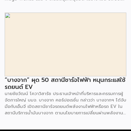
Food Trends, Technology Trends, Customer Service
Trends, Coffee & Beverage Trends, Education Trends,
Health & Wellness Trends, E-Commerce Trends,
Beauty Trends และ Franchise Trends จัดเต็มธุรกิจแฟรน
ไชส์เด่นดังพาเหรดมาให้เลือกลงทุนหลายระดับร่วม 250 บูธ ใน
งบลงทุนเริ่มต้นหลักพัน หลักหมื่น ไปจนถึงหลักล้าน นอกจากนี้
ยังมีกิจกรรมเจรจาจับคู่ธุรกิจทั้งในและต่างประเทศ สินเชื่อ
ดอกเบี้ยต่ำสำหรับเอสเอ็มอีจากสถาบันการเงินชั้นนำมากมาย
พร้อมโซลูชั่นส์ดี […]
“บางจาก” ผุด 50 สถานีชาร์จไฟฟ้า หนุนกระแสใช้
รถยนต์ EV
นายชัยวัฒน์ โควาวิสารัช ประธานเจ้าหน้าที่บริหารและกรรมการผู้
จัดการใหญ่ บมจ. บางจาก คอร์ปอเรชั่น กล่าวว่า บางจากฯ ได้จับ
มือกับเอ็มจี เปิดสถานีชาร์จรถยนต์พลังงานไฟฟ้าหรือรถ EV ใน
สถานีบริการน้ำมันบางจาก ตามนโยบายการเปลี่ยนผ่านพลังงาน
ที่จะนำไทยสู่การใช้พลังงานสะอาด เพื่อคุณภาพชีวิตและสิ่ง
แวดล้อมที่ยั่งยืน .ที่ผ่านมา บางจากฯ ได้ขยายสถานีชาร์จรถ EV