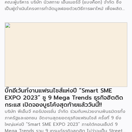
คณะผู้บริหาร บริษัท นิวสกาย เอ็นเนอร์จี (แบงค็อก) จํากัด ซึ่ง
เป็นผู้ดำเนินโครงการกำจัดมูลฝอยด้วยวิธีการเผาไหม้ เพื่อผลิต
พลังงานไฟฟ้า ขนาดไม่น้อยกว่า 1,000 ตันต่อวัน ศูนย์กำจัด
มูลฝอยอ่อนนุช เป็นประธานในพิธีส่งมอบโครงการปรับปรุงสถาน
ที่เรียนรู้ ศูนย์พัฒนาเด็กเล็ก ก่อนวัยเรียน ชุมชนเกาะมุสลิม แขวง
ประเวศ เขตประเวศ กรุงเทพมหานคร ทั้งนี้โครงการปรับปรุงสถาน
ที่เรียนรู้ ศูนย์พัฒนาเด็กเล็กก่อนวัยเรียน ชุมชนเกาะมุสลิม ตั้งอยู่
ในซอยอ่อนนุช 86 ดำเนินการขึ้นเพื่อเพิ่มพื้นที่การเรียนรู้เพิ่มเติม
นอกห้องเรียน และใช้เป็นสถานที่จัดกิจกรรมของศูนย์เด็กเล็กฯ
ตลอดจนใช้เป็นพื้นที่จัดกิจกรรมต่างๆ ของชุมชน นอกจากนั้นยัง
มีการมอบตุ๊กตาและของเล่นเพื่อส่งเสริมพัฒนาการเรียนรู้และ
พัฒนาการกล้ามเนื้อมัดเล็กของเด็กด้วย โดยมีผู้แทนจาก
สำนักงานเขตประเวศ ผู้แทนจากศูนย์กำจัดมูลฝอยอ่อนนุช ตลอด
จนประชาชนในชุมชนและพื้นที่ใกล้เคียง รวมถึงคณะครู ผู้ปกครอง
บิ๊กอีเว้นท์งานแฟรนไชส์แห่งปี “Smart SME
และนักเรียนจากศูนย์พัฒนาเด็กเล็กก่อนวัยเรียน ชุมชนเกาะมุสลิม
EXPO 2023” ชู 9 Mega Trends ธุรกิจฮิตติด
ร่วมเป็นเกียรติในพิธีดังกล่าว โครงการกำจัดมูลฝอยด้วยวิธีการ
กระแส เปิดจองบูธโค้งสุดท้ายแล้ววันนี้!!
เผาไหม้ฯ ยังมีกิจกรรมเพื่อสังคมหรือ CSR อื่นๆ อีกมากมาย กับ
บริษัท พีเอ็มจี คอร์ปอเรชั่น จำกัด ร่วมกับหน่วยงานพันธมิตรทั้ง
ชุมชนรอบๆ พื้นที่โครงการอย่างต่อเนื่อง อาทิ การลงพื้นที่
ภาครัฐและเอกชน จัดงานสุดยอดธุรกิจแฟรนไชส์ ครั้งที่ 9 ยิ่ง
ประชาสัมพันธ์ […]
ใหญ่แห่งปี “Smart SME EXPO 2023” ภายใต้คอนเซ็ปต์ 9
Mega Trends รวม 9 เทรนด์ธุรกิจสุดฮิต ไม่ว่าจะเป็น Street