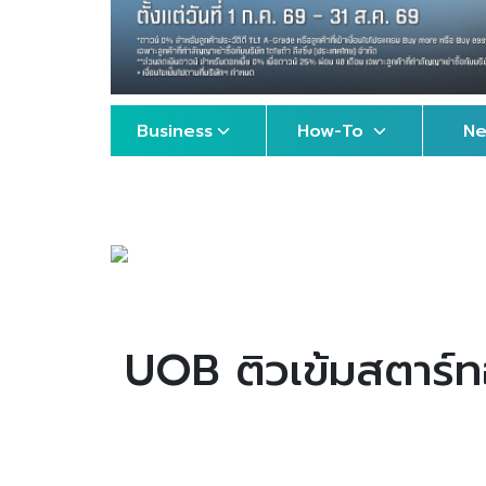
Business
How-To
N
UOB ติวเข้มสตาร์ท