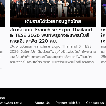
สตาร์ทวันนี้! Franchise Expo Thailand
กร
& TESE 2026 พบทัพธุรกิจ&แฟรนไชส์
ให
คาดเงินสะพัด 220 ลบ.
เศ
เปิดงานวันแรก Franchise Expo Thailand & TESE
กร
2026 จัดใหญ่จัดเต็มด้วยทัพธุรกิจ&แฟรนไชส์ ซัพพลาย
แล
รน
เออร์สินค้าศักยภาพและโมเดลธุรกิจสร้างอาชีพไว้อย่าง
25
o
ครบวงจรในงานเดียว พร้อมแนวร่วมแฟรนไชส์โครงการ
กา
“ไทยช่วยไทย แฟรนไชส์สร้างอาชีพ พลัส” ที่รัฐช่วยจ่าย
29
ค่าแฟรนไชส์ 50% มาเสริมทัพในงาน รวมกว่า 250 บูธ
กา
บนพื้นที่ 15,000 ตารางเมตร หวังเป็นทางเลือกสร้าง
St
รายได้เพิ่มและพยุงเศรษฐกิจไทยให้ฟื้นตัว เสิร์ฟครบจบ
พร
ในงานด้วยสินเชื่อ และทำเลทองทั่วประเทศ พร้อมเสวนา
แล
ให้ความรู้โดยผู้ทรงคุณวุฒิคับคั่ง และกิจกรรมเจรจาจับคู่
กร
ำกัด
ธุรกิจทั้งในและต่างประเทศ งานจัดต่อเนื่องระหว่างวันที่
เป
าย
About Us
Partner with Us
Contact us
.ลาดพร้าว แขวง
6-9 สิงหาคมนี้ ที่ฮอลล์ 6-8 อิมแพ็คเมืองทองธานี
กอ
nd