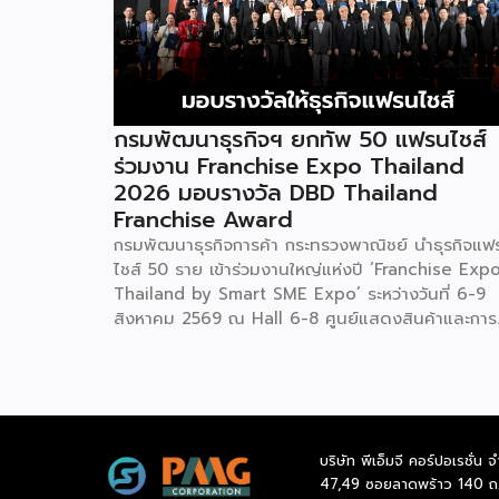
กรมพัฒนาธุรกิจฯ ยกทัพ 50 แฟรนไชส์
ร่วมงาน Franchise Expo Thailand
2026 มอบรางวัล DBD Thailand
Franchise Award
กรมพัฒนาธุรกิจการค้า กระทรวงพาณิชย์ นำธุรกิจแฟ
ไชส์ 50 ราย เข้าร่วมงานใหญ่แห่งปี ‘Franchise Exp
Thailand by Smart SME Expo’ ระหว่างวันที่ 6-9
สิงหาคม 2569 ณ Hall 6-8 ศูนย์แสดงสินค้าและการ
ประชุมอิมแพ็ค เมืองทองธานี พร้อมจัดพิธีมอบรางวัล
DBD Thailand Franchise Award 2026 ให้แก่ผู้ประ
กอบธุรกิจแฟรนไชส์ที่อยู่ในการส่งเสริมสนับสนุนของก
รมฯ นายพูนพงษ์ นัยนาภากรณ์ อธิบดีกรมพัฒนา
ธุรกิจการค้า กระทรวงพาณิชย์ เปิดเผยภายหลังเป็น
บริษัท พีเอ็มจี คอร์ปอเรชั่น จ
ประธานเปิดงาน “งานแฟรนไชส์ เอ็กซ์โป ไทยแลนด์ บ
47,49 ซอยลาดพร้าว 140 ถ
สมาร์ท เอสเอ็มอี เอ็กซ์โป (Franchise Expo Thaila