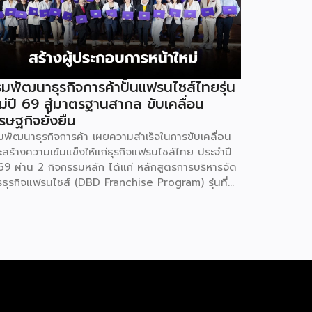
มพัฒนาธุรกิจการค้าปั้นแฟรนไชส์ไทยรุ่น
ม่ปี 69 สู่มาตรฐานสากล ขับเคลื่อน
รษฐกิจยั่งยืน
มพัฒนาธุรกิจการค้า เผยความสำเร็จในการขับเคลื่อน
ะสร้างความเข้มแข็งให้แก่ธุรกิจแฟรนไชส์ไทย ประจำปี
69 ผ่าน 2 กิจกรรมหลัก ได้แก่ หลักสูตรการบริหารจัด
รธุรกิจแฟรนไชส์ (DBD Franchise Program) รุ่นที่
 และกิจกรรมยกระดับธุรกิจสู่เกณฑ์มาตรฐานคุณภาพ
รบริหารจัดการธุรกิจแฟรนไชส์ (Franchise
andard) มุ่งเป้าบ่มเพาะศักยภาพผู้ประกอบการรายใหม่
้อมการันตีคุณภาพมาตรฐานเพื่อสร้างความเชี่ยวชาญ
ะความน่าเชื่อถือในตลาดโลก นายพูนพงษ์ นัยนาภา
ณ์ อธิบดีกรมพัฒนาธุรกิจการค้า กระทรวงพาณิชย์
ิดเผยภายหลังเป็นประธานมอบประกาศนียบัตรแก่ผู้ประ
บการแฟรนไชส์ใน 2 กิจกรรมว่า “ขอแสดงความยินดี