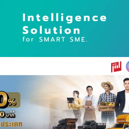
earch
r: