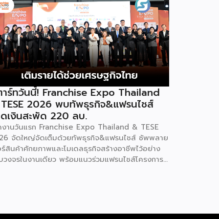
าร์ทวันนี้! Franchise Expo Thailand
 TESE 2026 พบทัพธุรกิจ&แฟรนไชส์
ดเงินสะพัด 220 ลบ.
ิดงานวันแรก Franchise Expo Thailand & TESE
26 จัดใหญ่จัดเต็มด้วยทัพธุรกิจ&แฟรนไชส์ ซัพพลาย
อร์สินค้าศักยภาพและโมเดลธุรกิจสร้างอาชีพไว้อย่าง
บวงจรในงานเดียว พร้อมแนวร่วมแฟรนไชส์โครงการ
ทยช่วยไทย แฟรนไชส์สร้างอาชีพ พลัส” ที่รัฐช่วยจ่าย
าแฟรนไชส์ 50% มาเสริมทัพในงาน รวมกว่า 250 บูธ
พื้นที่ 15,000 ตารางเมตร หวังเป็นทางเลือกสร้าง
ยได้เพิ่มและพยุงเศรษฐกิจไทยให้ฟื้นตัว เสิร์ฟครบจบ
งานด้วยสินเชื่อ และทำเลทองทั่วประเทศ พร้อมเสวนา