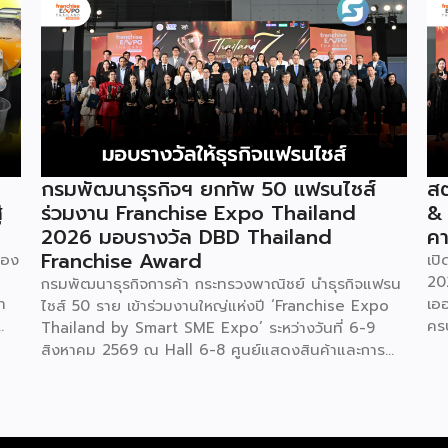
กรมพัฒนาธุรกิจฯ ยกทัพ 50 แฟรนไชส์
สต
่
ร่วมงาน Franchise Expo Thailand
&
2026 มอบรางวัล DBD Thailand
คา
Franchise Award
ของ
เป
20
กรมพัฒนาธุรกิจการค้า กระทรวงพาณิชย์ นำธุรกิจแฟรน
ำ
เอ
ไชส์ 50 ราย เข้าร่วมงานใหญ่แห่งปี ‘Franchise Expo
คร
Thailand by Smart SME Expo’ ระหว่างวันที่ 6-9
“ไ
สิงหาคม 2569 ณ Hall 6-8 ศูนย์แสดงสินค้าและการ
ทุน
ค่
ประชุมอิมแพ็ค เมืองทองธานี พร้อมจัดพิธีมอบรางวัล
บน
DBD Thailand Franchise Award 2026 ให้แก่ผู้ประ
ัย
รา
กอบธุรกิจแฟรนไชส์ที่อยู่ในการส่งเสริมสนับสนุนของก
ย
ใน
รมฯ นายพูนพงษ์ นัยนาภากรณ์ อธิบดีกรมพัฒนา