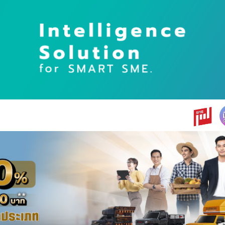
earch
r: