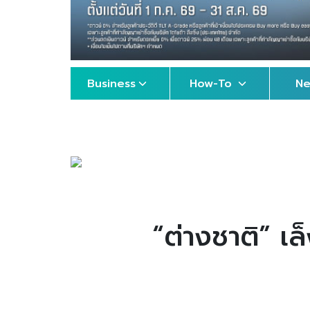
Business
How-To
N
“ต่างชาติ” เล