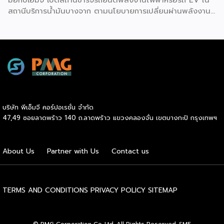
สถานีบริการน้ำมันบางจาก ตามนโยบายการเปลี่ยนผ่านพลังงาน
ที่จะนำไทยสู่การใช้พลังงานสะอาด เพื่อคุณภาพชีวิตและสิ่ง
แวดล้อมที่ยั่งยืน .ที่ผ่านมา บางจากฯ ได้ขยายสถานีชาร์จรถ EV
ภายในสถานีบริการน้ำมันบางจากอย่างต่อเนื่องเพื่ออำนวยความ
สะดวกให้ผู้ใช้รถ EV ที่เพิ่มขึ้น สำหรับความร่วมมือครั้งนี้ จะทำให้
สถานีบริการน้ำมันบางจากมีสถานีชาร์จรถ EV ทั้งในกรุงเทพฯ
และต่างจังหวัด ครอบคลุมทั่วประเทศ .โดยความร่วมมือครั้งนี้
เป็นการติดตั้งสถานีชาร์จรถยนต์พลังงานไฟฟ้า เพื่อรองรับการ
เติบโตของตลาดรถยนต์พลังงานไฟฟ้าภายในประเทศ โดยติดตั้ง
บริษัท พีเอ็มจี คอร์ปอเรชั่น จำกัด
สถานีชาร์จรถยนต์ไฟฟ้า “MG Super Charge” ในสถานีบริการ
47,49 ซอยลาดพร้าว 140 ถ.ลาดพร้าว แขวงคลองจั่น เขตบางกะปิ กรุงเทพฯ
น้ำมันบางจาก ครอบคลุมทั้งในเขตกรุงเทพฯ นนทบุรีและ
สมุทรปราการ ซึ่งในระยะเริ่มต้น มีเป้าหมายที่จะติดตั้งทั้งสิ้น 50
แห่งภายในปีนี้ และคาดการณ์ว่าจะเริ่มเปิดให้บริการได้ประมาณ
About Us
Partner with Us
Contact us
เดือนตุลาคมเป็นต้นไป .ด้านนายจาง ไห่โป กรรมการผู้จัดการ
บริษัท เอสเอไอซี มอเตอร์ – ซีพี จำกัด และ บริษัท […]
TERMS AND CONDITIONS
PRIVACY POLICY
SITEMAP
© PMG Corporation Co.,Ltd. All Rights Reserved. SME