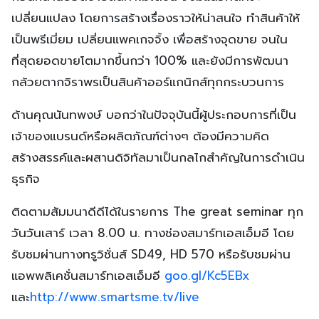
เปลี่ยนแปลง โดยการสร้างเรื่องราวให้น่าสนใจ ทำสินค้าให้
เป็นพรีเมี่ยม เปลี่ยนแพคเกจจิ้ง เพื่อสร้างจุดขาย จนใน
ที่สุดยอดขายโตมากขึ้นกว่า 100% และยังมีการพัฒนา
กล้วยตากจิราพรเป็นสินค้าออร์แกนิกส์ทุกกระบวนการ
ด้านคุณนันทพงษ์ บอกว่าในปัจจุบันนี้ผู้ประกอบการที่เป็น
เจ้าของแบรนด์หรือผลิตภัณฑ์ต่างๆ ต้องมีความคิด
สร้างสรรค์และผสานดิจิทัลมาเป็นกลไกสำคัญในการดำเนิน
ธุรกิจ
ติดตามสัมมนาดีดีได้ในรายการ The great seminar ทุก
วันวันเสาร์ เวลา 8.00 น. ทางช่องสมาร์ทเอสเอ็มอี โดย
รับชมผ่านทางทรูวิชั่นส์ SD49, HD 570 หรือรับชมผ่าน
แอพพลิเคชั่นสมาร์ทเอสเอ็มอี
goo.gl/Kc5EBx
และ
http://www.smartsme.tv/live