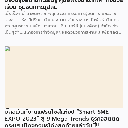
ปรับปรุงสถานที่เรียนรู้ ศูนย์พัฒนาเด็กเล็กก่อนวัย
เรียน ชุมชนเกาะมุสลิม
เมื่อเร็วๆ นี้ นายนพดล พฤกษะวัน กรรมการผู้จัดการ และนาย
ประชา เตรัช ที่ปรึกษาด้านประสาน ส่วนราชการสัมพันธ์ ตัวแทน
คณะผู้บริหาร บริษัท นิวสกาย เอ็นเนอร์จี (แบงค็อก) จํากัด ซึ่ง
เป็นผู้ดำเนินโครงการกำจัดมูลฝอยด้วยวิธีการเผาไหม้ เพื่อผลิต
พลังงานไฟฟ้า ขนาดไม่น้อยกว่า 1,000 ตันต่อวัน ศูนย์กำจัด
มูลฝอยอ่อนนุช เป็นประธานในพิธีส่งมอบโครงการปรับปรุงสถาน
ที่เรียนรู้ ศูนย์พัฒนาเด็กเล็ก ก่อนวัยเรียน ชุมชนเกาะมุสลิม แขวง
ประเวศ เขตประเวศ กรุงเทพมหานคร ทั้งนี้โครงการปรับปรุงสถาน
ที่เรียนรู้ ศูนย์พัฒนาเด็กเล็กก่อนวัยเรียน ชุมชนเกาะมุสลิม ตั้งอยู่
ในซอยอ่อนนุช 86 ดำเนินการขึ้นเพื่อเพิ่มพื้นที่การเรียนรู้เพิ่มเติม
นอกห้องเรียน และใช้เป็นสถานที่จัดกิจกรรมของศูนย์เด็กเล็กฯ
ตลอดจนใช้เป็นพื้นที่จัดกิจกรรมต่างๆ ของชุมชน นอกจากนั้นยัง
มีการมอบตุ๊กตาและของเล่นเพื่อส่งเสริมพัฒนาการเรียนรู้และ
พัฒนาการกล้ามเนื้อมัดเล็กของเด็กด้วย โดยมีผู้แทนจาก
สำนักงานเขตประเวศ ผู้แทนจากศูนย์กำจัดมูลฝอยอ่อนนุช ตลอด
จนประชาชนในชุมชนและพื้นที่ใกล้เคียง รวมถึงคณะครู ผู้ปกครอง
บิ๊กอีเว้นท์งานแฟรนไชส์แห่งปี “Smart SME
และนักเรียนจากศูนย์พัฒนาเด็กเล็กก่อนวัยเรียน ชุมชนเกาะมุสลิม
EXPO 2023” ชู 9 Mega Trends ธุรกิจฮิตติด
ร่วมเป็นเกียรติในพิธีดังกล่าว โครงการกำจัดมูลฝอยด้วยวิธีการ
กระแส เปิดจองบูธโค้งสุดท้ายแล้ววันนี้!!
เผาไหม้ฯ ยังมีกิจกรรมเพื่อสังคมหรือ CSR อื่นๆ อีกมากมาย กับ