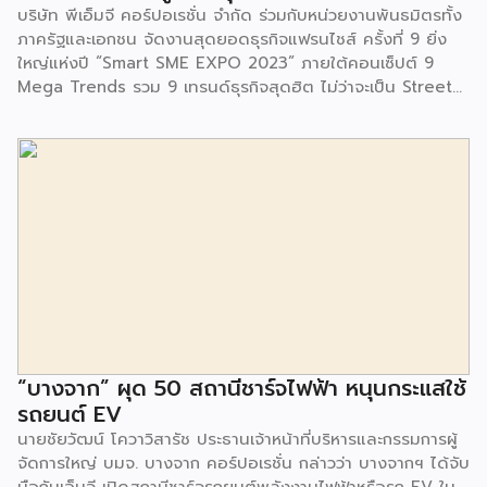
บริษัท พีเอ็มจี คอร์ปอเรชั่น จำกัด ร่วมกับหน่วยงานพันธมิตรทั้ง
ชุมชนรอบๆ พื้นที่โครงการอย่างต่อเนื่อง อาทิ การลงพื้นที่
ภาครัฐและเอกชน จัดงานสุดยอดธุรกิจแฟรนไชส์ ครั้งที่ 9 ยิ่ง
ประชาสัมพันธ์ […]
ใหญ่แห่งปี “Smart SME EXPO 2023” ภายใต้คอนเซ็ปต์ 9
Mega Trends รวม 9 เทรนด์ธุรกิจสุดฮิต ไม่ว่าจะเป็น Street
Food Trends, Technology Trends, Customer Service
Trends, Coffee & Beverage Trends, Education Trends,
Health & Wellness Trends, E-Commerce Trends,
Beauty Trends และ Franchise Trends จัดเต็มธุรกิจแฟรน
ไชส์เด่นดังพาเหรดมาให้เลือกลงทุนหลายระดับร่วม 250 บูธ ใน
งบลงทุนเริ่มต้นหลักพัน หลักหมื่น ไปจนถึงหลักล้าน นอกจากนี้
ยังมีกิจกรรมเจรจาจับคู่ธุรกิจทั้งในและต่างประเทศ สินเชื่อ
ดอกเบี้ยต่ำสำหรับเอสเอ็มอีจากสถาบันการเงินชั้นนำมากมาย
พร้อมโซลูชั่นส์ดี […]
“บางจาก” ผุด 50 สถานีชาร์จไฟฟ้า หนุนกระแสใช้
รถยนต์ EV
นายชัยวัฒน์ โควาวิสารัช ประธานเจ้าหน้าที่บริหารและกรรมการผู้
จัดการใหญ่ บมจ. บางจาก คอร์ปอเรชั่น กล่าวว่า บางจากฯ ได้จับ
มือกับเอ็มจี เปิดสถานีชาร์จรถยนต์พลังงานไฟฟ้าหรือรถ EV ใน