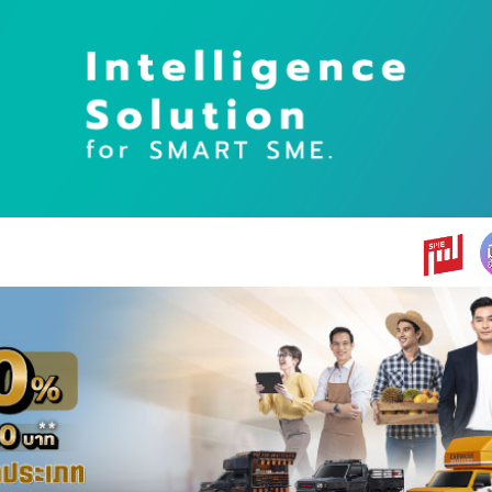
earch
r: