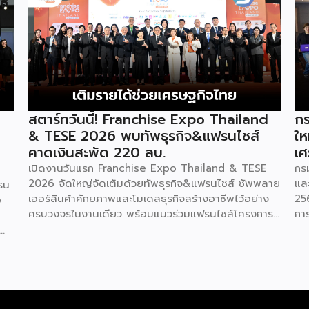
สตาร์ทวันนี้! Franchise Expo Thailand
กร
& TESE 2026 พบทัพธุรกิจ&แฟรนไชส์
ให
คาดเงินสะพัด 220 ลบ.
เศ
เปิดงานวันแรก Franchise Expo Thailand & TESE
กร
2026 จัดใหญ่จัดเต็มด้วยทัพธุรกิจ&แฟรนไชส์ ซัพพลาย
แล
รน
เออร์สินค้าศักยภาพและโมเดลธุรกิจสร้างอาชีพไว้อย่าง
25
o
ครบวงจรในงานเดียว พร้อมแนวร่วมแฟรนไชส์โครงการ
กา
“ไทยช่วยไทย แฟรนไชส์สร้างอาชีพ พลัส” ที่รัฐช่วยจ่าย
29
ค่าแฟรนไชส์ 50% มาเสริมทัพในงาน รวมกว่า 250 บูธ
กา
บนพื้นที่ 15,000 ตารางเมตร หวังเป็นทางเลือกสร้าง
St
รายได้เพิ่มและพยุงเศรษฐกิจไทยให้ฟื้นตัว เสิร์ฟครบจบ
พร
ในงานด้วยสินเชื่อ และทำเลทองทั่วประเทศ พร้อมเสวนา
แล
ให้ความรู้โดยผู้ทรงคุณวุฒิคับคั่ง และกิจกรรมเจรจาจับคู่
กร