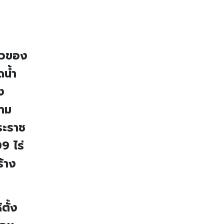
ัวของ
ดน้ำ
ง
ยาม
ระราช
9 ไร่
ร้าง
ตั้ง