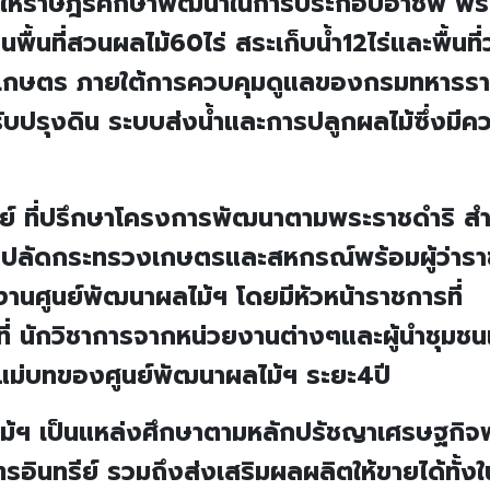
่างให้ราษฎรศึกษาพัฒนาในการประกอบอาชีพ พร
นพื้นที่สวนผลไม้60ไร่ สระเก็บน้ำ12ไร่และพื้นที่
การเกษตร ภายใต้การควบคุมดูแลของกรมทหารร
รับปรุงดิน ระบบส่งน้ำและการปลูกผลไม้ซึ่งมีค
ย์ ที่ปรึกษาโครงการพัฒนาตามพระราชดำริ สำ
ับปลัดกระทรวงเกษตรและสหกรณ์พร้อมผู้ว่าร
งานศูนย์พัฒนาผลไม้ฯ โดยมีหัวหน้าราชการที่
าที่ นักวิชาการจากหน่วยงานต่างๆและผู้นำชุมชน
ม่บทของศูนย์พัฒนาผลไม้ฯ ระยะ4ปี
ม้ฯ เป็นแหล่งศึกษาตามหลักปรัชญาเศรษฐกิ
ินทรีย์ รวมถึงส่งเสริมผลผลิตให้ขายได้ทั้ง