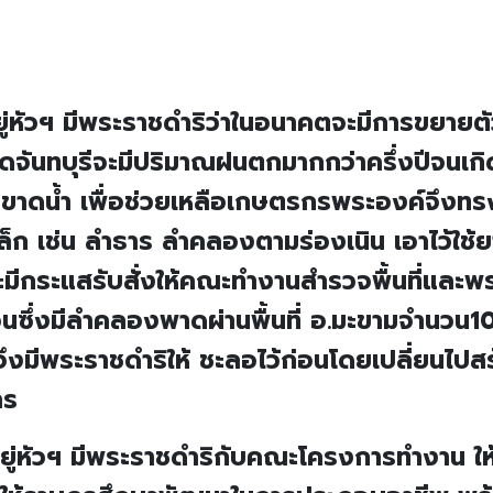
ู่หัวฯ มีพระราชดำริว่าในอนาคตจะมีการขยายต
ัดจันทบุรีจะมีปริมาณฝนตกมากกว่าครึ่งปีจนเกิ
กขาดน้ำ เพื่อช่วยเหลือเกษตรกรพระองค์จึงทร
ดเล็ก เช่น ลำธาร ลำคลองตามร่องเนิน เอาไว้ใช้
มีกระแสรับสั่งให้คณะทำงานสำรวจพื้นที่และพ
สวนซึ่งมีลำคลองพาดผ่านพื้นที่ อ.มะขามจำนวน10
ม จึงมีพระราชดำริให้ ชะลอไว้ก่อนโดยเปลี่ยนไปส
าร
ู่หัวฯ มีพระราชดำริกับคณะโครงการทำงาน ให้