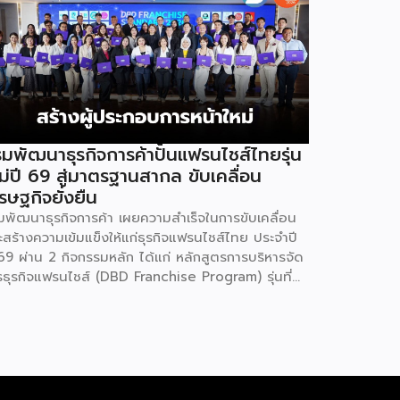
มพัฒนาธุรกิจการค้าปั้นแฟรนไชส์ไทยรุ่น
ม่ปี 69 สู่มาตรฐานสากล ขับเคลื่อน
รษฐกิจยั่งยืน
มพัฒนาธุรกิจการค้า เผยความสำเร็จในการขับเคลื่อน
ะสร้างความเข้มแข็งให้แก่ธุรกิจแฟรนไชส์ไทย ประจำปี
69 ผ่าน 2 กิจกรรมหลัก ได้แก่ หลักสูตรการบริหารจัด
รธุรกิจแฟรนไชส์ (DBD Franchise Program) รุ่นที่
 และกิจกรรมยกระดับธุรกิจสู่เกณฑ์มาตรฐานคุณภาพ
รบริหารจัดการธุรกิจแฟรนไชส์ (Franchise
andard) มุ่งเป้าบ่มเพาะศักยภาพผู้ประกอบการรายใหม่
้อมการันตีคุณภาพมาตรฐานเพื่อสร้างความเชี่ยวชาญ
ะความน่าเชื่อถือในตลาดโลก นายพูนพงษ์ นัยนาภา
ณ์ อธิบดีกรมพัฒนาธุรกิจการค้า กระทรวงพาณิชย์