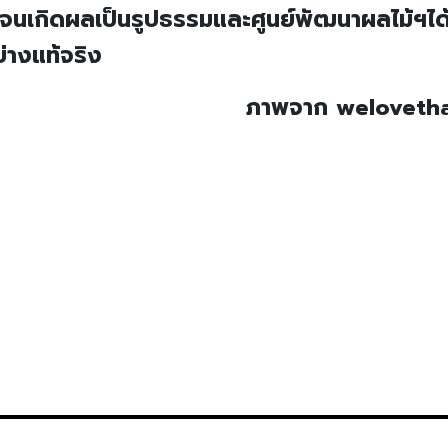
ิจนเกิดผลเป็นรูปธรรมและศูนย์พัฒนาผลไม้ฯไ
่างแท้จริง
ภาพจาก welovetha