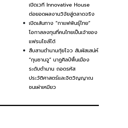
เปิดเวที Innovative House
ต่อยอดผลงานวิจัยสู่ตลาดจริง
เปิดเส้นทาง “กาแฟพันธุ์ไทย”
โอกาสลงทุนที่คนไทยเป็นเจ้าของ
แฟรนไชส์ได้
สืบสานตำนานกุ้ยโจว สัมผัสเสน่ห์
“กุนซานจู” นาฏศิลป์พื้นเมือง
ระดับตำนาน ถอดรหัส
ประวัติศาสตร์และจิตวิญญาณ
ชนเผ่าเหมียว