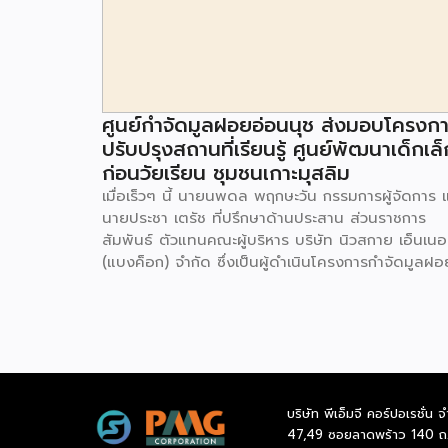
ศูนย์กำจัดมูลฝอยอ่อนนุช ส่งมอบโครงก
ปรับปรุงสถานที่เรียนรู้ ศูนย์พัฒนาเด็กเล็
ก่อนวัยเรียน ชุมชนเกาะมุสลิม
เมื่อเร็วๆ นี้ นายนพดล พฤกษะวัน กรรมการผู้จัดการ 
นายประชา เตรัช ที่ปรึกษาด้านประสาน ส่วนราชการ
สัมพันธ์ ตัวแทนคณะผู้บริหาร บริษัท นิวสกาย เอ็นเนอร
(แบงค็อก) จํากัด ซึ่งเป็นผู้ดำเนินโครงการกำจัดมูลฝอ
ด้วยวิธีการเผาไหม้ เพื่อผลิตพลังงานไฟฟ้า ขนาดไม่น
กว่า 1,000 ตันต่อวัน ศูนย์กำจัดมูลฝอยอ่อนนุช เป็น
ประธานในพิธีส่งมอบโครงการปรับปรุงสถานที่เรียนรู้
ศูนย์พัฒนาเด็กเล็ก ก่อนวัยเรียน ชุมชนเกาะมุสลิม แข
ประเวศ เขตประเวศ กรุงเทพมหานคร ทั้งนี้โครงการ
ปรับปรุงสถานที่เรียนรู้ ศูนย์พัฒนาเด็กเล็กก่อนวัยเรีย
บริษัท พีเอ็มจี คอร์ปอเรชั่น จ
ชุมชนเกาะมุสลิม ตั้งอยู่ในซอยอ่อนนุช 86 ดำเนินการขึ
47,49 ซอยลาดพร้าว 140 ถ
เพื่อเพิ่มพื้นที่การเรียนรู้เพิ่มเติมนอกห้องเรียน และใช้เป