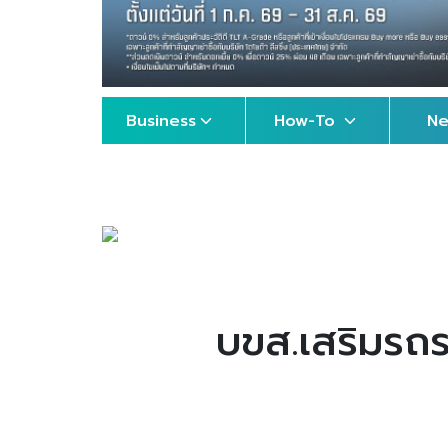
Business
How-To
N
บขส.เสริมรถ