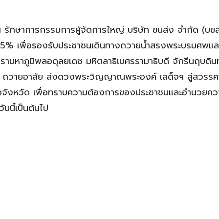
รักษาการกรรมการผู้จัดการใหญ่ บริษัท ขนส่ง จำกัด (บขส.
ึ้น 25% เพื่อรองรับประชาชนเดินทางถวายน้ำสรงพระบรมศพแ
มหาภูมิพลอดุลยเดช มหิตลาธิเบศรรามาธิบดี จักรีนฤบดิน
ฯ ถวายอาลัย ส่งดวงพระวิญญาณพระองค์ เสด็จฯ สู่สวรรคา
บทางจังหวัด เพื่อทราบความต้องการของประชาชนและอำนวยคว
นนี้เป็นต้นไป