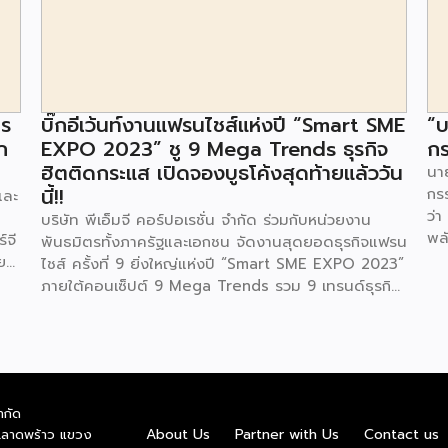
าร
บิ๊กอีเว้นท์งานแฟรนไชส์แห่งปี “Smart SME
“บ
ก
EXPO 2023” ชู 9 Mega Trends ธุรกิจ
กร
ฮิตติดกระแส เปิดจองบูธโค้งสุดท้ายแล้ววัน
นาย
นี้!!
กร
และ
ว่า
บริษัท พีเอ็มจี คอร์ปอเรชั่น จำกัด ร่วมกับหน่วยงาน
พล
์จี
พันธมิตรทั้งภาครัฐและเอกชน จัดงานสุดยอดธุรกิจแฟรน
ตา
ย
ไชส์ ครั้งที่ 9 ยิ่งใหญ่แห่งปี “Smart SME EXPO 2023”
พลั
้อย
ภายใต้คอนเซ็ปต์ 9 Mega Trends รวม 9 เทรนด์ธุรกิจ
.ท
สุดฮิต ไม่ว่าจะเป็น Street Food Trends,
สถ
Technology Trends, Customer Service Trends,
สะด
วง
Coffee & Beverage Trends, Education Trends,
จะท
Health & Wellness Trends, E-Commerce
ใน
น
Trends, Beauty Trends และ Franchise Trends จัด
ควา
ำกัด
้น
เต็มธุรกิจแฟรนไชส์เด่นดังพาเหรดมาให้เลือกลงทุนหลาย
About Us
Partner with Us
Contact us
.ลาดพร้าว แขวง
พล
็น
ระดับร่วม 250 บูธ ในงบลงทุนเริ่มต้นหลักพัน หลักหมื่น