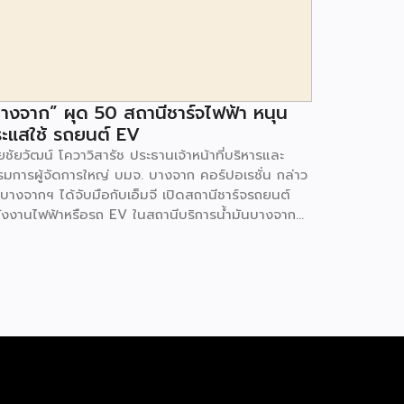
างจาก” ผุด 50 สถานีชาร์จไฟฟ้า หนุน
ะแสใช้ รถยนต์ EV
ชัยวัฒน์ โควาวิสารัช ประธานเจ้าหน้าที่บริหารและ
รมการผู้จัดการใหญ่ บมจ. บางจาก คอร์ปอเรชั่น กล่าว
 บางจากฯ ได้จับมือกับเอ็มจี เปิดสถานีชาร์จรถยนต์
ังงานไฟฟ้าหรือรถ EV ในสถานีบริการน้ำมันบางจาก
มนโยบายการเปลี่ยนผ่านพลังงาน ที่จะนำไทยสู่การใช้
งงานสะอาด เพื่อคุณภาพชีวิตและสิ่งแวดล้อมที่ยั่งยืน
ี่ผ่านมา บางจากฯ ได้ขยายสถานีชาร์จรถ EV ภายใน
านีบริการน้ำมันบางจากอย่างต่อเนื่องเพื่ออำนวยความ
วกให้ผู้ใช้รถ EV ที่เพิ่มขึ้น สำหรับความร่วมมือครั้งนี้
ำให้สถานีบริการน้ำมันบางจากมีสถานีชาร์จรถ EV ทั้ง
กรุงเทพฯ และต่างจังหวัด ครอบคลุมทั่วประเทศ .โดย
มร่วมมือครั้งนี้ เป็นการติดตั้งสถานีชาร์จรถยนต์
ังงานไฟฟ้า เพื่อรองรับการเติบโตของตลาดรถยนต์