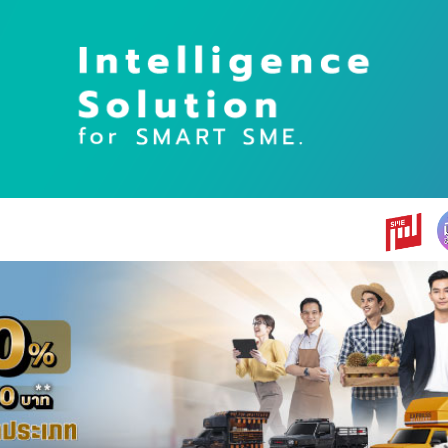
earch
r: