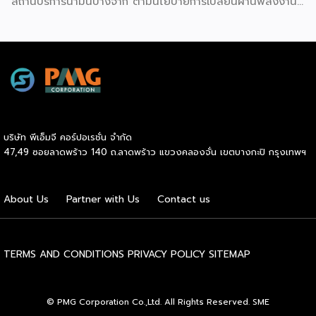
สถานีบริการน้ำมันบางจาก ตามนโยบายการเปลี่ยนผ่านพลังงาน
ที่จะนำไทยสู่การใช้พลังงานสะอาด เพื่อคุณภาพชีวิตและสิ่ง
แวดล้อมที่ยั่งยืน .ที่ผ่านมา บางจากฯ ได้ขยายสถานีชาร์จรถ EV
ภายในสถานีบริการน้ำมันบางจากอย่างต่อเนื่องเพื่ออำนวยความ
สะดวกให้ผู้ใช้รถ EV ที่เพิ่มขึ้น สำหรับความร่วมมือครั้งนี้ จะทำให้
สถานีบริการน้ำมันบางจากมีสถานีชาร์จรถ EV ทั้งในกรุงเทพฯ
และต่างจังหวัด ครอบคลุมทั่วประเทศ .โดยความร่วมมือครั้งนี้
เป็นการติดตั้งสถานีชาร์จรถยนต์พลังงานไฟฟ้า เพื่อรองรับการ
เติบโตของตลาดรถยนต์พลังงานไฟฟ้าภายในประเทศ โดยติดตั้ง
บริษัท พีเอ็มจี คอร์ปอเรชั่น จำกัด
สถานีชาร์จรถยนต์ไฟฟ้า “MG Super Charge” ในสถานีบริการ
47,49 ซอยลาดพร้าว 140 ถ.ลาดพร้าว แขวงคลองจั่น เขตบางกะปิ กรุงเทพฯ
น้ำมันบางจาก ครอบคลุมทั้งในเขตกรุงเทพฯ นนทบุรีและ
สมุทรปราการ ซึ่งในระยะเริ่มต้น มีเป้าหมายที่จะติดตั้งทั้งสิ้น 50
แห่งภายในปีนี้ และคาดการณ์ว่าจะเริ่มเปิดให้บริการได้ประมาณ
About Us
Partner with Us
Contact us
เดือนตุลาคมเป็นต้นไป .ด้านนายจาง ไห่โป กรรมการผู้จัดการ
บริษัท เอสเอไอซี มอเตอร์ – ซีพี จำกัด และ บริษัท […]
TERMS AND CONDITIONS
PRIVACY POLICY
SITEMAP
© PMG Corporation Co.,Ltd. All Rights Reserved. SME