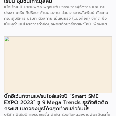
เรียน ชุมชนเกาะมุสลิม
เมื่อเร็วๆ นี้ นายนพดล พฤกษะวัน กรรมการผู้จัดการ และนาย
ประชา เตรัช ที่ปรึกษาด้านประสาน ส่วนราชการสัมพันธ์ ตัวแทน
คณะผู้บริหาร บริษัท นิวสกาย เอ็นเนอร์จี (แบงค็อก) จํากัด ซึ่ง
เป็นผู้ดำเนินโครงการกำจัดมูลฝอยด้วยวิธีการเผาไหม้ เพื่อผลิต
พลังงานไฟฟ้า ขนาดไม่น้อยกว่า 1,000 ตันต่อวัน ศูนย์กำจัด
มูลฝอยอ่อนนุช เป็นประธานในพิธีส่งมอบโครงการปรับปรุงสถาน
ที่เรียนรู้ ศูนย์พัฒนาเด็กเล็ก ก่อนวัยเรียน ชุมชนเกาะมุสลิม แขวง
ประเวศ เขตประเวศ กรุงเทพมหานคร ทั้งนี้โครงการปรับปรุงสถาน
ที่เรียนรู้ ศูนย์พัฒนาเด็กเล็กก่อนวัยเรียน ชุมชนเกาะมุสลิม ตั้งอยู่
ในซอยอ่อนนุช 86 ดำเนินการขึ้นเพื่อเพิ่มพื้นที่การเรียนรู้เพิ่มเติม
นอกห้องเรียน และใช้เป็นสถานที่จัดกิจกรรมของศูนย์เด็กเล็กฯ
ตลอดจนใช้เป็นพื้นที่จัดกิจกรรมต่างๆ ของชุมชน นอกจากนั้นยัง
มีการมอบตุ๊กตาและของเล่นเพื่อส่งเสริมพัฒนาการเรียนรู้และ
พัฒนาการกล้ามเนื้อมัดเล็กของเด็กด้วย โดยมีผู้แทนจาก
สำนักงานเขตประเวศ ผู้แทนจากศูนย์กำจัดมูลฝอยอ่อนนุช ตลอด
จนประชาชนในชุมชนและพื้นที่ใกล้เคียง รวมถึงคณะครู ผู้ปกครอง
บิ๊กอีเว้นท์งานแฟรนไชส์แห่งปี “Smart SME
และนักเรียนจากศูนย์พัฒนาเด็กเล็กก่อนวัยเรียน ชุมชนเกาะมุสลิม
EXPO 2023” ชู 9 Mega Trends ธุรกิจฮิตติด
ร่วมเป็นเกียรติในพิธีดังกล่าว โครงการกำจัดมูลฝอยด้วยวิธีการ
กระแส เปิดจองบูธโค้งสุดท้ายแล้ววันนี้!!
เผาไหม้ฯ ยังมีกิจกรรมเพื่อสังคมหรือ CSR อื่นๆ อีกมากมาย กับ
บริษัท พีเอ็มจี คอร์ปอเรชั่น จำกัด ร่วมกับหน่วยงานพันธมิตรทั้ง
ชุมชนรอบๆ พื้นที่โครงการอย่างต่อเนื่อง อาทิ การลงพื้นที่