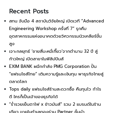
Recent Posts
สทน จับมือ 4 สถาบันวิจัยใหญ่ เปิดเวที “Advanced
Engineering Workshop ครั้งที่ 7” รุกคืบ
อุตสาหกรรมแห่งอนาคตด้วยวิศวกรรมนิวเคลียร์ขั้น
สูง
เจาะกลยุทธ์ ‘ชายสี่บะหมี่เกี๊ยว’จากตำนาน 32 ปี สู่
ก้าวใหญ่ เปิดสาขาในฟิลิปปินส์
EXIM BANK ผนึกกำลัง PMG Corporation ปั้น
“แฟรนไชส์ไทย” เติมความรู้และเงินทุน พาธุรกิจไทยสู่
ตลาดโลก
Tops daily แฟรนไชส์ร้านสะดวกซื้อ คืนทุนไว กำไร
ดี ใครก็เป็นเจ้าของธุรกิจได้
“ร่ำรวยเย็นตาโฟ x ข้าวมันส์” รวม 2 แบรนด์ในร้าน
เดียว ขายในทำเลทองร่วม Partner ชั้นนำ