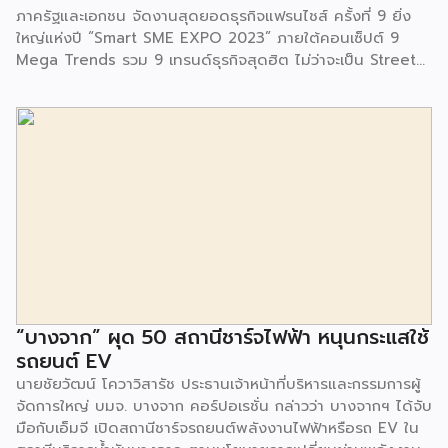
ภาครัฐและเอกชน จัดงานสุดยอดธุรกิจแฟรนไชส์ ครั้งที่ 9 ยิ่ง
ประชาสัมพันธ์ […]
ใหญ่แห่งปี “Smart SME EXPO 2023” ภายใต้คอนเซ็ปต์ 9
Mega Trends รวม 9 เทรนด์ธุรกิจสุดฮิต ไม่ว่าจะเป็น Street
Food Trends, Technology Trends, Customer Service
Trends, Coffee & Beverage Trends, Education Trends,
Health & Wellness Trends, E-Commerce Trends,
Beauty Trends และ Franchise Trends จัดเต็มธุรกิจแฟรน
ไชส์เด่นดังพาเหรดมาให้เลือกลงทุนหลายระดับร่วม 250 บูธ ใน
งบลงทุนเริ่มต้นหลักพัน หลักหมื่น ไปจนถึงหลักล้าน นอกจากนี้
ยังมีกิจกรรมเจรจาจับคู่ธุรกิจทั้งในและต่างประเทศ สินเชื่อ
ดอกเบี้ยต่ำสำหรับเอสเอ็มอีจากสถาบันการเงินชั้นนำมากมาย
พร้อมโซลูชั่นส์ดี […]
“บางจาก” ผุด 50 สถานีชาร์จไฟฟ้า หนุนกระแสใช้
รถยนต์ EV
นายชัยวัฒน์ โควาวิสารัช ประธานเจ้าหน้าที่บริหารและกรรมการผู้
จัดการใหญ่ บมจ. บางจาก คอร์ปอเรชั่น กล่าวว่า บางจากฯ ได้จับ
มือกับเอ็มจี เปิดสถานีชาร์จรถยนต์พลังงานไฟฟ้าหรือรถ EV ใน