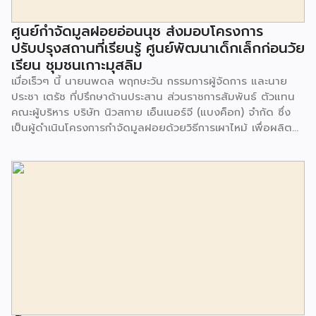
ศูนย์กำจัดมูลฝอยอ่อนนุช ส่งมอบโครงการ
ปรับปรุงสถานที่เรียนรู้ ศูนย์พัฒนาเด็กเล็กก่อนวัย
เรียน ชุมชนเกาะมุสลิม
เมื่อเร็วๆ นี้ นายนพดล พฤกษะวัน กรรมการผู้จัดการ และนาย
ประชา เตรัช ที่ปรึกษาด้านประสาน ส่วนราชการสัมพันธ์ ตัวแทน
คณะผู้บริหาร บริษัท นิวสกาย เอ็นเนอร์จี (แบงค็อก) จํากัด ซึ่ง
เป็นผู้ดำเนินโครงการกำจัดมูลฝอยด้วยวิธีการเผาไหม้ เพื่อผลิต
พลังงานไฟฟ้า ขนาดไม่น้อยกว่า 1,000 ตันต่อวัน ศูนย์กำจัด
มูลฝอยอ่อนนุช เป็นประธานในพิธีส่งมอบโครงการปรับปรุงสถาน
ที่เรียนรู้ ศูนย์พัฒนาเด็กเล็ก ก่อนวัยเรียน ชุมชนเกาะมุสลิม แขวง
ประเวศ เขตประเวศ กรุงเทพมหานคร ทั้งนี้โครงการปรับปรุงสถาน
ที่เรียนรู้ ศูนย์พัฒนาเด็กเล็กก่อนวัยเรียน ชุมชนเกาะมุสลิม ตั้งอยู่
ในซอยอ่อนนุช 86 ดำเนินการขึ้นเพื่อเพิ่มพื้นที่การเรียนรู้เพิ่มเติม
นอกห้องเรียน และใช้เป็นสถานที่จัดกิจกรรมของศูนย์เด็กเล็กฯ
ตลอดจนใช้เป็นพื้นที่จัดกิจกรรมต่างๆ ของชุมชน นอกจากนั้นยัง
มีการมอบตุ๊กตาและของเล่นเพื่อส่งเสริมพัฒนาการเรียนรู้และ
พัฒนาการกล้ามเนื้อมัดเล็กของเด็กด้วย โดยมีผู้แทนจาก
สำนักงานเขตประเวศ ผู้แทนจากศูนย์กำจัดมูลฝอยอ่อนนุช ตลอด
จนประชาชนในชุมชนและพื้นที่ใกล้เคียง รวมถึงคณะครู ผู้ปกครอง