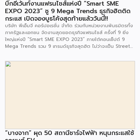
บิ๊กอีเว้นท์งานแฟรนไชส์แห่งปี “Smart SME
และนักเรียนจากศูนย์พัฒนาเด็กเล็กก่อนวัยเรียน ชุมชนเกาะมุสลิม
EXPO 2023” ชู 9 Mega Trends ธุรกิจฮิตติด
ร่วมเป็นเกียรติในพิธีดังกล่าว โครงการกำจัดมูลฝอยด้วยวิธีการ
กระแส เปิดจองบูธโค้งสุดท้ายแล้ววันนี้!!
เผาไหม้ฯ ยังมีกิจกรรมเพื่อสังคมหรือ CSR อื่นๆ อีกมากมาย กับ
บริษัท พีเอ็มจี คอร์ปอเรชั่น จำกัด ร่วมกับหน่วยงานพันธมิตรทั้ง
ชุมชนรอบๆ พื้นที่โครงการอย่างต่อเนื่อง อาทิ การลงพื้นที่
ภาครัฐและเอกชน จัดงานสุดยอดธุรกิจแฟรนไชส์ ครั้งที่ 9 ยิ่ง
ประชาสัมพันธ์ […]
ใหญ่แห่งปี “Smart SME EXPO 2023” ภายใต้คอนเซ็ปต์ 9
Mega Trends รวม 9 เทรนด์ธุรกิจสุดฮิต ไม่ว่าจะเป็น Street
Food Trends, Technology Trends, Customer Service
Trends, Coffee & Beverage Trends, Education Trends,
Health & Wellness Trends, E-Commerce Trends,
Beauty Trends และ Franchise Trends จัดเต็มธุรกิจแฟรน
ไชส์เด่นดังพาเหรดมาให้เลือกลงทุนหลายระดับร่วม 250 บูธ ใน
งบลงทุนเริ่มต้นหลักพัน หลักหมื่น ไปจนถึงหลักล้าน นอกจากนี้
ยังมีกิจกรรมเจรจาจับคู่ธุรกิจทั้งในและต่างประเทศ สินเชื่อ
ดอกเบี้ยต่ำสำหรับเอสเอ็มอีจากสถาบันการเงินชั้นนำมากมาย
พร้อมโซลูชั่นส์ดี […]
“บางจาก” ผุด 50 สถานีชาร์จไฟฟ้า หนุนกระแสใช้