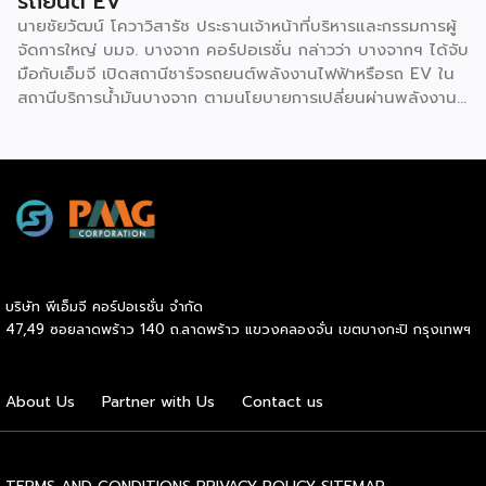
รถยนต์ EV
นายชัยวัฒน์ โควาวิสารัช ประธานเจ้าหน้าที่บริหารและกรรมการผู้
จัดการใหญ่ บมจ. บางจาก คอร์ปอเรชั่น กล่าวว่า บางจากฯ ได้จับ
มือกับเอ็มจี เปิดสถานีชาร์จรถยนต์พลังงานไฟฟ้าหรือรถ EV ใน
สถานีบริการน้ำมันบางจาก ตามนโยบายการเปลี่ยนผ่านพลังงาน
ที่จะนำไทยสู่การใช้พลังงานสะอาด เพื่อคุณภาพชีวิตและสิ่ง
แวดล้อมที่ยั่งยืน .ที่ผ่านมา บางจากฯ ได้ขยายสถานีชาร์จรถ EV
ภายในสถานีบริการน้ำมันบางจากอย่างต่อเนื่องเพื่ออำนวยความ
สะดวกให้ผู้ใช้รถ EV ที่เพิ่มขึ้น สำหรับความร่วมมือครั้งนี้ จะทำให้
สถานีบริการน้ำมันบางจากมีสถานีชาร์จรถ EV ทั้งในกรุงเทพฯ
และต่างจังหวัด ครอบคลุมทั่วประเทศ .โดยความร่วมมือครั้งนี้
เป็นการติดตั้งสถานีชาร์จรถยนต์พลังงานไฟฟ้า เพื่อรองรับการ
เติบโตของตลาดรถยนต์พลังงานไฟฟ้าภายในประเทศ โดยติดตั้ง
บริษัท พีเอ็มจี คอร์ปอเรชั่น จำกัด
สถานีชาร์จรถยนต์ไฟฟ้า “MG Super Charge” ในสถานีบริการ
47,49 ซอยลาดพร้าว 140 ถ.ลาดพร้าว แขวงคลองจั่น เขตบางกะปิ กรุงเทพฯ
น้ำมันบางจาก ครอบคลุมทั้งในเขตกรุงเทพฯ นนทบุรีและ
สมุทรปราการ ซึ่งในระยะเริ่มต้น มีเป้าหมายที่จะติดตั้งทั้งสิ้น 50
แห่งภายในปีนี้ และคาดการณ์ว่าจะเริ่มเปิดให้บริการได้ประมาณ
About Us
Partner with Us
Contact us
เดือนตุลาคมเป็นต้นไป .ด้านนายจาง ไห่โป กรรมการผู้จัดการ
บริษัท เอสเอไอซี มอเตอร์ – ซีพี จำกัด และ บริษัท […]