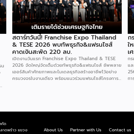
สตาร์ทวันนี้! Franchise Expo Thailand
กร
& TESE 2026 พบทัพธุรกิจ&แฟรนไชส์
ให
คาดเงินสะพัด 220 ลบ.
เศ
เปิดงานวันแรก Franchise Expo Thailand & TESE
กร
2026 จัดใหญ่จัดเต็มด้วยทัพธุรกิจ&แฟรนไชส์ ซัพพลาย
แล
รน
เออร์สินค้าศักยภาพและโมเดลธุรกิจสร้างอาชีพไว้อย่าง
25
o
ครบวงจรในงานเดียว พร้อมแนวร่วมแฟรนไชส์โครงการ
กา
“ไทยช่วยไทย แฟรนไชส์สร้างอาชีพ พลัส” ที่รัฐช่วยจ่าย
29
ค่าแฟรนไชส์ 50% มาเสริมทัพในงาน รวมกว่า 250 บูธ
กา
บนพื้นที่ 15,000 ตารางเมตร หวังเป็นทางเลือกสร้าง
St
รายได้เพิ่มและพยุงเศรษฐกิจไทยให้ฟื้นตัว เสิร์ฟครบจบ
พร
ในงานด้วยสินเชื่อ และทำเลทองทั่วประเทศ พร้อมเสวนา
แล
ให้ความรู้โดยผู้ทรงคุณวุฒิคับคั่ง และกิจกรรมเจรจาจับคู่
กร
ำกัด
ธุรกิจทั้งในและต่างประเทศ งานจัดต่อเนื่องระหว่างวันที่
เป
าย
About Us
Partner with Us
Contact us
.ลาดพร้าว แขวง
6-9 สิงหาคมนี้ ที่ฮอลล์ 6-8 อิมแพ็คเมืองทองธานี
กอ
nd