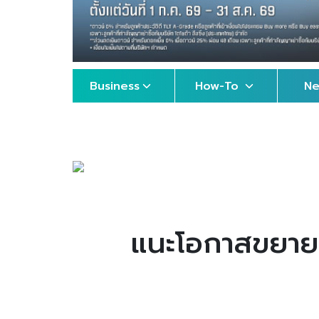
Business
How-To
N
แนะโอกาสขยายธ