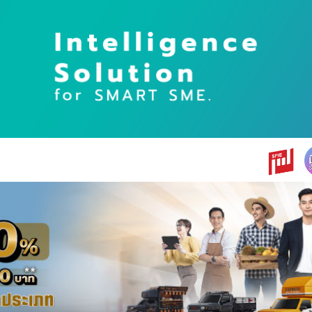
earch
r: