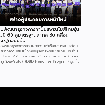
มพัฒนาธุรกิจการค้าปั้นแฟรนไชส์ไทยรุ่น
ม่ปี 69 สู่มาตรฐานสากล ขับเคลื่อน
รษฐกิจยั่งยืน
มพัฒนาธุรกิจการค้า เผยความสำเร็จในการขับเคลื่อน
ะสร้างความเข้มแข็งให้แก่ธุรกิจแฟรนไชส์ไทย ประจำปี
69 ผ่าน 2 กิจกรรมหลัก ได้แก่ หลักสูตรการบริหารจัด
รธุรกิจแฟรนไชส์ (DBD Franchise Program) รุ่นที่
 และกิจกรรมยกระดับธุรกิจสู่เกณฑ์มาตรฐานคุณภาพ
รบริหารจัดการธุรกิจแฟรนไชส์ (Franchise
andard) มุ่งเป้าบ่มเพาะศักยภาพผู้ประกอบการรายใหม่
้อมการันตีคุณภาพมาตรฐานเพื่อสร้างความเชี่ยวชาญ
ะความน่าเชื่อถือในตลาดโลก นายพูนพงษ์ นัยนาภา
ณ์ อธิบดีกรมพัฒนาธุรกิจการค้า กระทรวงพาณิชย์
ิดเผยภายหลังเป็นประธานมอบประกาศนียบัตรแก่ผู้ประ
บการแฟรนไชส์ใน 2 กิจกรรมว่า “ขอแสดงความยินดี