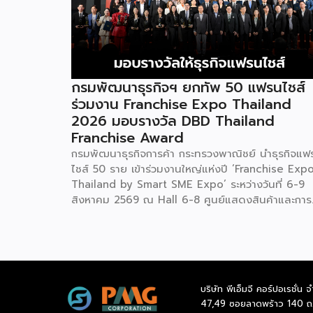
กรมพัฒนาธุรกิจฯ ยกทัพ 50 แฟรนไชส์
ร่วมงาน Franchise Expo Thailand
2026 มอบรางวัล DBD Thailand
Franchise Award
กรมพัฒนาธุรกิจการค้า กระทรวงพาณิชย์ นำธุรกิจแฟ
ไชส์ 50 ราย เข้าร่วมงานใหญ่แห่งปี ‘Franchise Exp
Thailand by Smart SME Expo’ ระหว่างวันที่ 6-9
สิงหาคม 2569 ณ Hall 6-8 ศูนย์แสดงสินค้าและการ
ประชุมอิมแพ็ค เมืองทองธานี พร้อมจัดพิธีมอบรางวัล
DBD Thailand Franchise Award 2026 ให้แก่ผู้ประ
กอบธุรกิจแฟรนไชส์ที่อยู่ในการส่งเสริมสนับสนุนของก
รมฯ นายพูนพงษ์ นัยนาภากรณ์ อธิบดีกรมพัฒนา
ธุรกิจการค้า กระทรวงพาณิชย์ เปิดเผยภายหลังเป็น
บริษัท พีเอ็มจี คอร์ปอเรชั่น จ
ประธานเปิดงาน “งานแฟรนไชส์ เอ็กซ์โป ไทยแลนด์ บ
47,49 ซอยลาดพร้าว 140 ถ
สมาร์ท เอสเอ็มอี เอ็กซ์โป (Franchise Expo Thaila